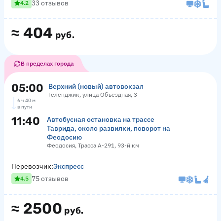
33 отзывов
4.2
≈
404
руб.
В пределах города
05:00
Верхний (новый) автовокзал
Геленджик, улица Объездная, 3
6 ч 40 м
в пути
11:40
Автобусная остановка на трассе
Таврида, около развилки, поворот на
Феодосию
Феодосия, Трасса А-291, 93-й км
Перевозчик:
Экспресс
75 отзывов
4.5
≈
2500
руб.