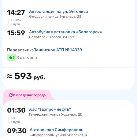
14:27
Автостанция на ул. Энгельса
Феодосия, улица Энгельса, 28
1 ч 32 м
в пути
15:59
Автобусная остановка «Белогорск»
Белогорск, Трасса 35Н-115
Перевозчик:
Ленинское АТП №14339
3 отзывов
5
≈
593
руб.
В пределах города
01:30
АЗС "Газпромнефть"
Геленджик, улица Ходенко, 2Б
8 ч
в пути
09:30
Автовокзал Симферополь
Симферополь, улица Киевская, 4