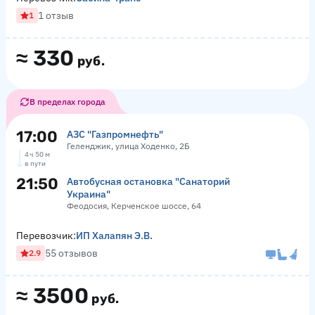
1 отзыв
1
≈
330
руб.
В пределах города
17:00
АЗС "Газпромнефть"
Геленджик, улица Ходенко, 2Б
4 ч 50 м
в пути
21:50
Автобусная остановка "Санаторий
Украина"
Феодосия, Керченское шоссе, 64
Перевозчик:
ИП Халапян Э.В.
55 отзывов
2.9
≈
3500
руб.