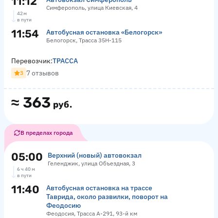
11:12
Симферополь, улица Киевская, 4
42 м
в пути
11:54
Автобусная остановка «Белогорск»
Белогорск, Трасса 35Н-115
Перевозчик:
ТРАССА
7 отзывов
3
≈
363
руб.
В пределах города
05:00
Верхний (новый) автовокзал
Геленджик, улица Объездная, 3
6 ч 40 м
в пути
11:40
Автобусная остановка на трассе
Таврида, около развилки, поворот на
Феодосию
Феодосия, Трасса А-291, 93-й км