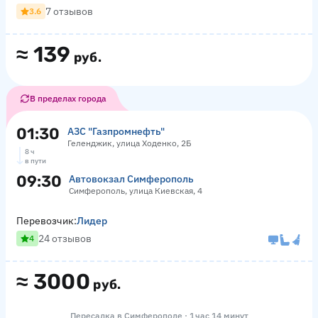
7 отзывов
3.6
≈
139
руб.
В пределах города
01:30
АЗС "Газпромнефть"
Геленджик, улица Ходенко, 2Б
8 ч
в пути
09:30
Автовокзал Симферополь
Симферополь, улица Киевская, 4
Перевозчик:
Лидер
24 отзывов
4
≈
3000
руб.
Пересадка в Симферополе · 1 час 14 минут