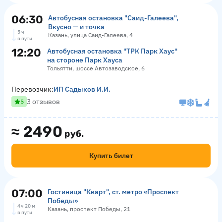
06:30
Автобусная остановка "Саид-Галеева",
Вкусно — и точка
5 ч
Казань, улица Саид-Галеева, 4
в пути
12:20
Автобусная остановка "ТРК Парк Хаус"
на стороне Парк Хауса
Тольятти, шоссе Автозаводское, 6
Перевозчик:
ИП Садыков И.И.
3 отзывов
5
≈
2490
руб.
Купить билет
07:00
Гостиница "Кварт", ст. метро «Проспект
Победы»
4 ч 20 м
Казань, проспект Победы, 21
в пути