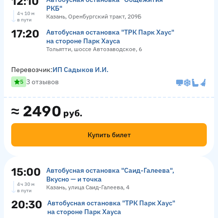
12:10
РКБ"
4 ч 10 м
Казань, Оренбургский тракт, 209Б
в пути
17:20
Автобусная остановка "ТРК Парк Хаус"
на стороне Парк Хауса
Тольятти, шоссе Автозаводское, 6
Перевозчик:
ИП Садыков И.И.
3 отзывов
5
≈
2490
руб.
Купить билет
15:00
Автобусная остановка "Саид-Галеева",
Вкусно — и точка
4 ч 30 м
Казань, улица Саид-Галеева, 4
в пути
20:30
Автобусная остановка "ТРК Парк Хаус"
на стороне Парк Хауса