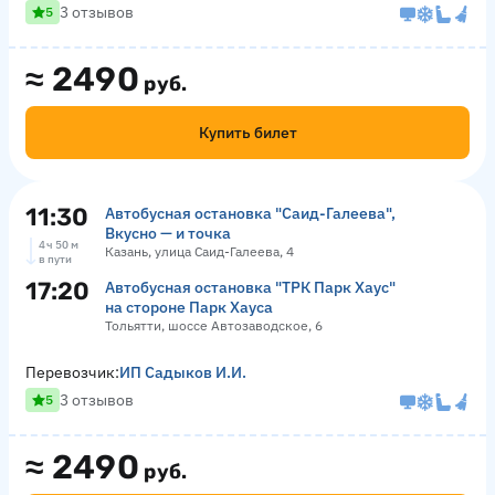
3 отзывов
5
≈
2490
руб.
Купить билет
11:30
Автобусная остановка "Саид-Галеева",
Вкусно — и точка
4 ч 50 м
Казань, улица Саид-Галеева, 4
в пути
17:20
Автобусная остановка "ТРК Парк Хаус"
на стороне Парк Хауса
Тольятти, шоссе Автозаводское, 6
Перевозчик:
ИП Садыков И.И.
3 отзывов
5
≈
2490
руб.