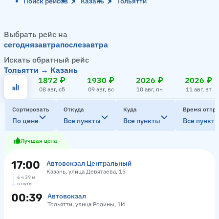
Поиск рейсов
Казань
Тольятти
Выбрать рейс на
сегодня
завтра
послезавтра
Искать обратный рейс
Тольятти → Казань
1872 ₽
1930 ₽
2026 ₽
2026 ₽
08 авг, сб
09 авг, вс
10 авг, пн
11 авг, вт
Сортировать
Откуда
Куда
Время отпр
По цене
Все пункты
Все пункты
Все пункт
Лучшая цена
17:00
Автовокзал Центральный
Казань, улица Девятаева, 15
6 ч 39 м
в пути
00:39
Автовокзал
Тольятти, улица Родины, 1И