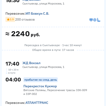
16:30
Сыктывкар, улица Морозова, 1
Перевозчик:
ИП Бовкун С.В.
200 отзывов
3.9
≈
2240
руб.
Пересадка в Сыктывкаре · 1 час 10 минут
Общее время в пути: 17 часов
17:40
ЖД Вокзал
Сыктывкар, улица Морозова, 1
10 ч 20 м
в пути
04:00
прибытие на след. день
Перекресток Кукмор
Вятские Поляны, Пересечение трассы 33К-009
и 33Р-002
Перевозчик:
АТЛАНТТРАНС