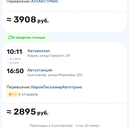
Перевозчик:
АТЛАНТТРАНС
≈
3908
руб.
В пределах станции
10:11
Автовокзал
Киров, улица Горького, 57
6 ч 39 м
в пути
16:50
Автостанция
Сыктывкар, улица Морозова, 202
Перевозчик:
КировПассажирАвтотранс
6 отзывов
3.5
≈
2895
руб.
Пересадка в Сыктывкаре · 1 час 10 минут