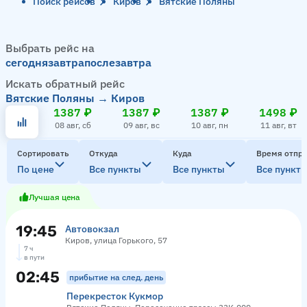
Поиск рейсов
Киров
Вятские Поляны
Выбрать рейс на
сегодня
завтра
послезавтра
Искать обратный рейс
Вятские Поляны → Киров
1387 ₽
1387 ₽
1387 ₽
1498 ₽
08 авг, сб
09 авг, вс
10 авг, пн
11 авг, вт
Сортировать
Откуда
Куда
Время отпр
По цене
Все пункты
Все пункты
Все пункт
Лучшая цена
19:45
Автовокзал
Киров, улица Горького, 57
7 ч
в пути
02:45
прибытие на след. день
Перекресток Кукмор