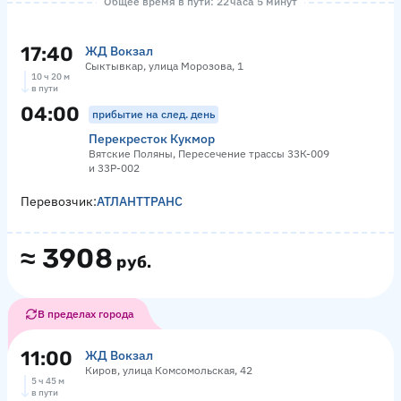
Общее время в пути: 22 часа 5 минут
17:40
ЖД Вокзал
Сыктывкар, улица Морозова, 1
10 ч 20 м
в пути
04:00
прибытие на след. день
Перекресток Кукмор
Вятские Поляны, Пересечение трассы 33К-009
и 33Р-002
Перевозчик:
АТЛАНТТРАНС
≈
3908
руб.
В пределах города
11:00
ЖД Вокзал
Киров, улица Комсомольская, 42
5 ч 45 м
в пути