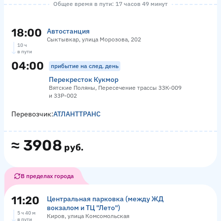
Общее время в пути: 17 часов 49 минут
18:00
Автостанция
Сыктывкар, улица Морозова, 202
10 ч
в пути
04:00
прибытие на след. день
Перекресток Кукмор
Вятские Поляны, Пересечение трассы 33К-009
и 33Р-002
Перевозчик:
АТЛАНТТРАНС
≈
3908
руб.
В пределах города
11:20
Центральная парковка (между ЖД
вокзалом и ТЦ "Лето")
5 ч 40 м
Киров, улица Комсомольская
в пути