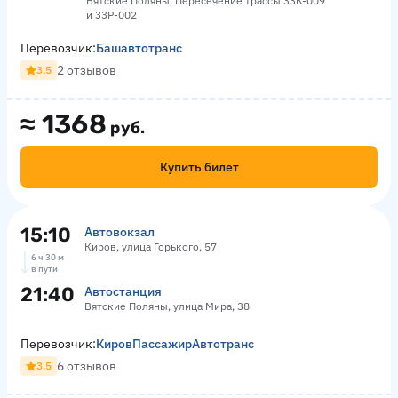
Вятские Поляны, Пересечение трассы 33К-009
и 33Р-002
Перевозчик:
Башавтотранс
2 отзывов
3.5
≈
1368
руб.
Купить билет
15:10
Автовокзал
Киров, улица Горького, 57
6 ч 30 м
в пути
21:40
Автостанция
Вятские Поляны, улица Мира, 38
Перевозчик:
КировПассажирАвтотранс
6 отзывов
3.5