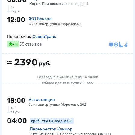
Киров, Привокзальная площадь, 1
6 ч
в пути
12:00
ЖД Вокзал
Сыктывкар, улица Морозова, 1
Перевозчик:
СеверТранс
55 отзывов
4.5
≈
2390
руб.
Пересадка в Сыктывкаре · 6 часов
Общее время в пути: 22 часа
18:00
Автостанция
Сыктывкар, улица Морозова, 202
10 ч
в пути
04:00
прибытие на след. день
Перекресток Кукмор
Вятские Поляны, Пересечение трассы 33К-009