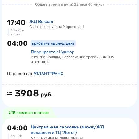
Общее время в пути: 22 часа 40 минут
17:40
ЖД Вокзал
Сыктывкар, улица Морозова, 1
10 ч 20 м
в пути
04:00
прибытие на след. день
Перекресток Кукмор
Вятские Поляны, Пересечение трассы 33К-009
и 33Р-002
Перевозчик:
АТЛАНТТРАНС
≈
3908
руб.
В пределах станции
04:00
Центральная парковка (между ЖД
вокзалом и ТЦ "Лето")
5 ч 30 м
Киров, улица Комсомольская