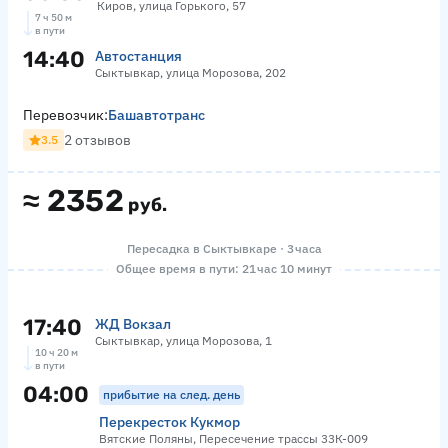
Киров, улица Горького, 57
7 ч 50 м
в пути
14:40
Автостанция
Сыктывкар, улица Морозова, 202
Перевозчик:
Башавтотранс
2 отзывов
3.5
≈
2352
руб.
Пересадка в Сыктывкаре · 3 часа
Общее время в пути: 21 час 10 минут
17:40
ЖД Вокзал
Сыктывкар, улица Морозова, 1
10 ч 20 м
в пути
04:00
прибытие на след. день
Перекресток Кукмор
Вятские Поляны, Пересечение трассы 33К-009