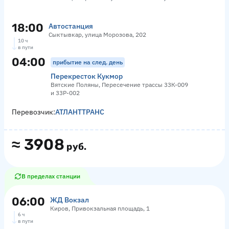
18:00
Автостанция
Сыктывкар, улица Морозова, 202
10 ч
в пути
04:00
прибытие на след. день
Перекресток Кукмор
Вятские Поляны, Пересечение трассы 33К-009
и 33Р-002
Перевозчик:
АТЛАНТТРАНС
≈
3908
руб.
В пределах станции
06:00
ЖД Вокзал
Киров, Привокзальная площадь, 1
6 ч
в пути