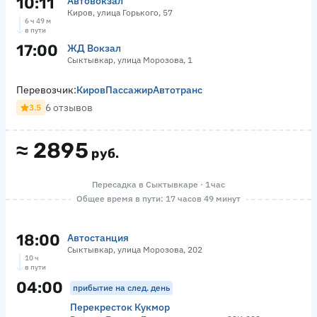
10:11
Автовокзал
Киров, улица Горького, 57
6 ч 49 м
в пути
17:00
ЖД Вокзал
Сыктывкар, улица Морозова, 1
Перевозчик:
КировПассажирАвтотранс
6 отзывов
3.5
≈
2895
руб.
Пересадка в Сыктывкаре · 1 час
Общее время в пути: 17 часов 49 минут
18:00
Автостанция
Сыктывкар, улица Морозова, 202
10 ч
в пути
04:00
прибытие на след. день
Перекресток Кукмор