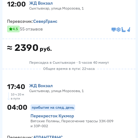
12:00
ЖД Вокзал
Сыктывкар, улица Морозова, 1
Перевозчик:
СеверТранс
55 отзывов
4.5
≈
2390
руб.
Пересадка в Сыктывкаре · 5 часов 40 минут
Общее время в пути: 22 часа
17:40
ЖД Вокзал
Сыктывкар, улица Морозова, 1
10 ч 20 м
в пути
04:00
прибытие на след. день
Перекресток Кукмор
Вятские Поляны, Пересечение трассы 33К-009
и 33Р-002
Перевозчик:
АТЛАНТТРАНС