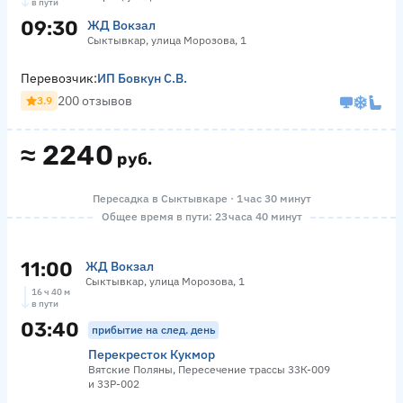
в пути
09:30
ЖД Вокзал
Сыктывкар, улица Морозова, 1
Перевозчик:
ИП Бовкун С.В.
200 отзывов
3.9
≈
2240
руб.
Пересадка в Сыктывкаре · 1 час 30 минут
Общее время в пути: 23 часа 40 минут
11:00
ЖД Вокзал
Сыктывкар, улица Морозова, 1
16 ч 40 м
в пути
03:40
прибытие на след. день
Перекресток Кукмор
Вятские Поляны, Пересечение трассы 33К-009
и 33Р-002