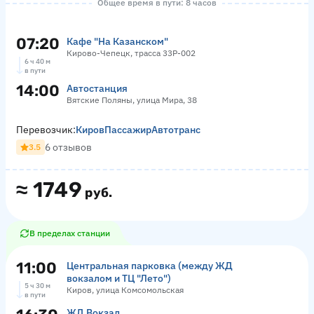
Общее время в пути: 8 часов
07:20
Кафе "На Казанском"
Кирово-Чепецк, трасса 33Р-002
6 ч 40 м
в пути
14:00
Автостанция
Вятские Поляны, улица Мира, 38
Перевозчик:
КировПассажирАвтотранс
6 отзывов
3.5
≈
1749
руб.
В пределах станции
11:00
Центральная парковка (между ЖД
вокзалом и ТЦ "Лето")
5 ч 30 м
Киров, улица Комсомольская
в пути
ЖД Вокзал