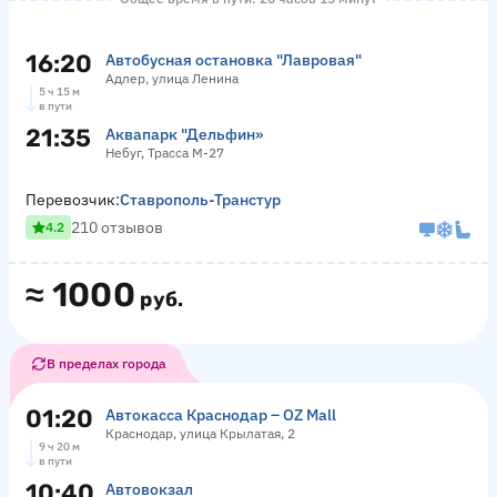
16:20
Автобусная остановка "Лавровая"
Адлер, улица Ленина
5 ч 15 м
в пути
21:35
Аквапарк "Дельфин»
Небуг, Трасса М-27
Перевозчик:
Ставрополь-Транстур
210 отзывов
4.2
≈
1000
руб.
В пределах города
01:20
Автокасса Краснодар – OZ Mall
Краснодар, улица Крылатая, 2
9 ч 20 м
в пути
10:40
Автовокзал