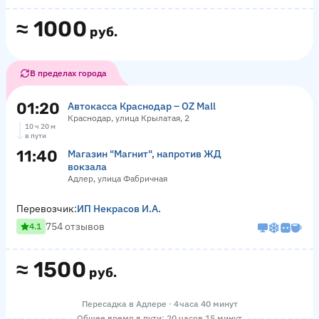
≈
1000
руб.
В пределах города
01:20
Автокасса Краснодар – OZ Mall
Краснодар, улица Крылатая, 2
10 ч 20 м
в пути
11:40
Магазин "Магнит", напротив ЖД
вокзала
Адлер, улица Фабричная
Перевозчик:
ИП Некрасов И.А.
754 отзывов
4.1
≈
1500
руб.
Пересадка в Адлере · 4 часа 40 минут
Общее время в пути: 20 часов 15 минут