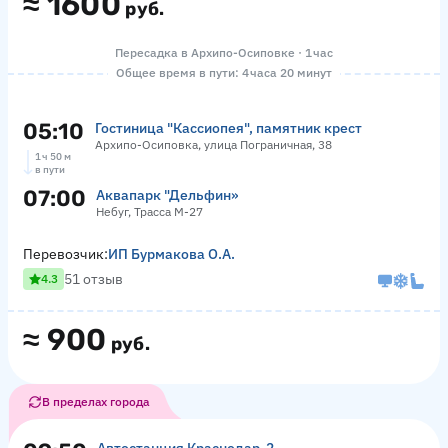
≈
1600
руб.
Пересадка в Архипо-Осиповке · 1 час
Общее время в пути: 4 часа 20 минут
05:10
Гостиница "Кассиопея", памятник крест
Архипо-Осиповка, улица Пограничная, 38
1 ч 50 м
в пути
07:00
Аквапарк "Дельфин»
Небуг, Трасса М-27
Перевозчик:
ИП Бурмакова О.А.
51 отзыв
4.3
≈
900
руб.
В пределах города