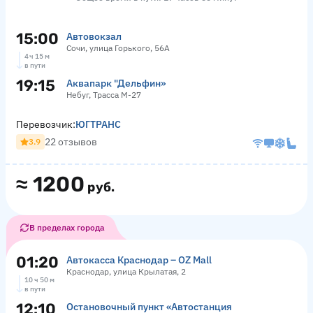
15:00
Автовокзал
Сочи, улица Горького, 56А
4 ч 15 м
в пути
19:15
Аквапарк "Дельфин»
Небуг, Трасса М-27
Перевозчик:
ЮГТРАНС
22 отзывов
3.9
≈
1200
руб.
В пределах города
01:20
Автокасса Краснодар – OZ Mall
Краснодар, улица Крылатая, 2
10 ч 50 м
в пути
12:10
Остановочный пункт «Автостанция