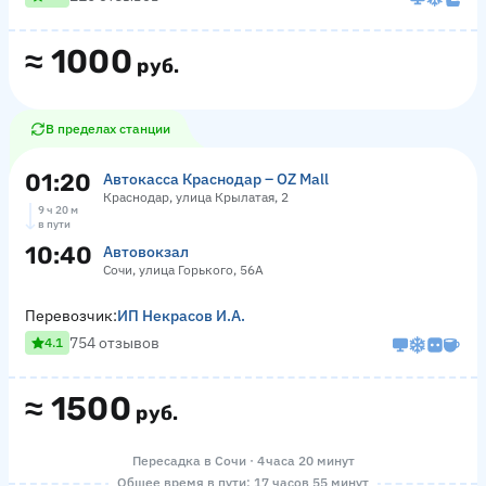
≈
1000
руб.
В пределах станции
01:20
Автокасса Краснодар – OZ Mall
Краснодар, улица Крылатая, 2
9 ч 20 м
в пути
10:40
Автовокзал
Сочи, улица Горького, 56А
Перевозчик:
ИП Некрасов И.А.
754 отзывов
4.1
≈
1500
руб.
Пересадка в Сочи · 4 часа 20 минут
Общее время в пути: 17 часов 55 минут