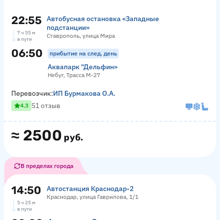
22:55
Автобусная остановка «Западные
подстанции»
7 ч 55 м
Ставрополь, улица Мира
в пути
06:50
прибытие на след. день
Аквапарк "Дельфин»
Небуг, Трасса М-27
Перевозчик:
ИП Бурмакова О.А.
51 отзыв
4.3
≈
2500
руб.
В пределах города
14:50
Автостанция Краснодар-2
Краснодар, улица Гаврилова, 1/1
5 ч 25 м
в пути