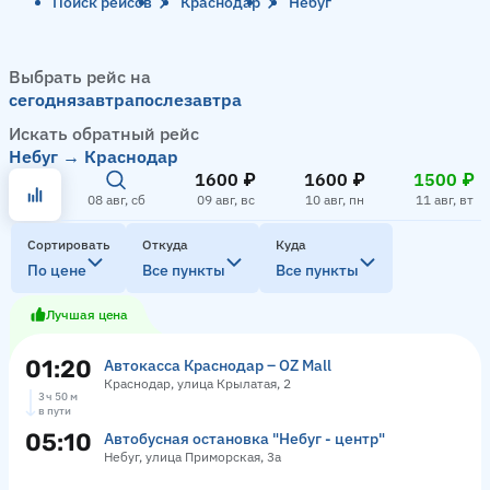
Поиск рейсов
Краснодар
Небуг
Выбрать рейс на
сегодня
завтра
послезавтра
Искать обратный рейс
Небуг → Краснодар
1600 ₽
1600 ₽
1500 ₽
08 авг, сб
09 авг, вс
10 авг, пн
11 авг, вт
Сортировать
Откуда
Куда
По цене
Все пункты
Все пункты
Лучшая цена
01:20
Автокасса Краснодар – OZ Mall
Краснодар, улица Крылатая, 2
3 ч 50 м
в пути
05:10
Автобусная остановка "Небуг - центр"
Небуг, улица Приморская, 3а