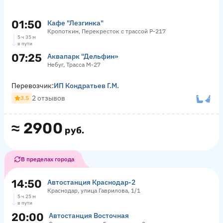
01:50
Кафе "Лезгинка"
Кропоткин, Перекресток с трассой Р-217
5 ч 35 м
в пути
07:25
Аквапарк "Дельфин»
Небуг, Трасса М-27
Перевозчик:
ИП Кондратьев Г.М.
2 отзывов
3.5
≈
2900
руб.
В пределах города
14:50
Автостанция Краснодар-2
Краснодар, улица Гаврилова, 1/1
5 ч 25 м
в пути
20:00
Автостанция Восточная