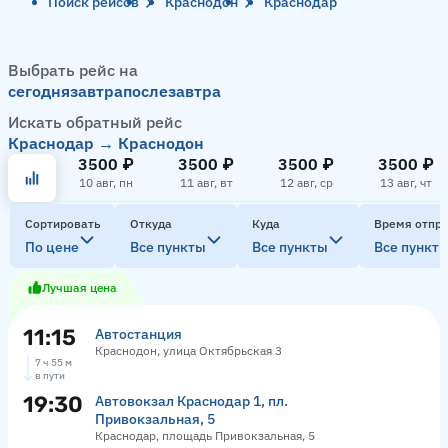
Поиск рейсов
Краснодон
Краснодар
Выбрать рейс на
сегодня
завтра
послезавтра
Искать обратный рейс
Краснодар → Краснодон
3500 ₽
3500 ₽
3500 ₽
3500 ₽
10 авг, пн
11 авг, вт
12 авг, ср
13 авг, чт
Сортировать
Откуда
Куда
Время отпр
По цене
Все пункты
Все пункты
Все пункт
Лучшая цена
11:15
Автостанция
Краснодон, улица Октябрьская 3
7 ч 55 м
в пути
19:30
Автовокзал Краснодар 1, пл.
Привокзальная, 5
Краснодар, площадь Привокзальная, 5