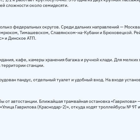
щей сложности около семидесяти.
колько федеральных округов. Среди дальних направлений — Москва, 
 Темрюком, Тимашевском, Славянском-на-Кубани и Брюховецкой. Р
с» и Динское АТП.
дания, кафе, камеры хранения багажа и ручной клади. Для мелких 
 территории станции.
дован пандус, отдельный туалет и удобный вход. На входе устано
бы от автостанции. Ближайшая трамвайная остановка «Гаврилова» 
 «Улица Гаврилова (Краснодар-2)», откуда ходят троллейбусы № 9Т 