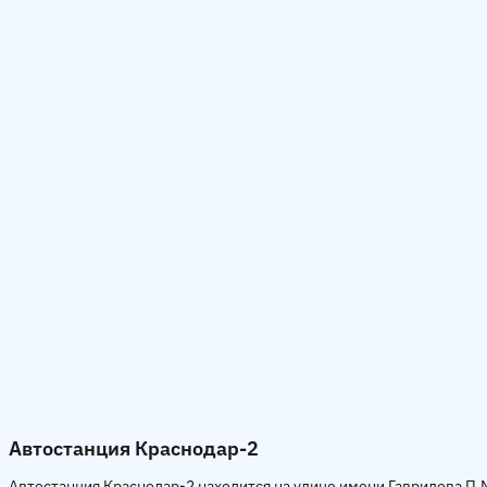
Автостанция Краснодар-2
Автостанция Краснодар-2 находится на улице имени Гаврилова П.М