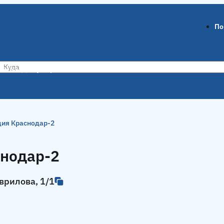
По
ов-на-Дону
Воронеж
ция Краснодар-2
снодар-2
врилова, 1/1