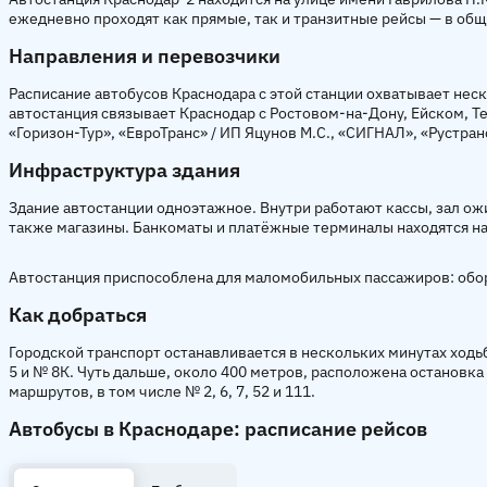
ежедневно проходят как прямые, так и транзитные рейсы — в об
Направления и перевозчики
Расписание автобусов Краснодара с этой станции охватывает нес
автостанция связывает Краснодар с Ростовом-на-Дону, Ейском,
«Горизон-Тур», «ЕвроТранс» / ИП Яцунов М.С., «СИГНАЛ», «Рустран
Инфраструктура здания
Здание автостанции одноэтажное. Внутри работают кассы, зал ожи
также магазины. Банкоматы и платёжные терминалы находятся на
Автостанция приспособлена для маломобильных пассажиров: обору
Как добраться
Городской транспорт останавливается в нескольких минутах ходь
5 и № 8К. Чуть дальше, около 400 метров, расположена остановка
маршрутов, в том числе № 2, 6, 7, 52 и 111.
Автобусы в Краснодаре: расписание рейсов