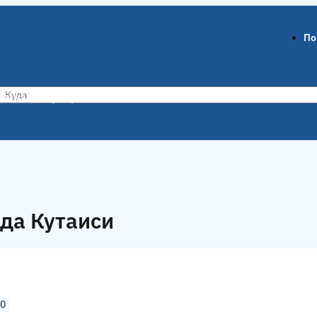
По
ов-на-Дону
Воронеж
ода Кутаиси
00