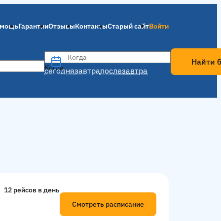
мощь
Гарантии
Отзывы
Контакты
Старый сайт
Войти
Когда
Найти 
Когда
сегодня
завтра
послезавтра
12 рейсов в день
Смотреть расписание