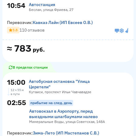
10:54
Автостанция
Беслан, улица Фриева, 27
Перевозчик:
Кавказ Лайн (ИП Евсеев О.В.)
110 отзывов
3.8
≈
783
руб.
В пределах станции
15:00
Автобусная остановка "Улица
Церетели"
12 ч 55 м
Кутаиси, проспект Ильи Чавчавадзе
в пути
02:55
прибытие на след. день
Автовокзал в Аэропорту, перед
выездными шлагбаумами налево
Минеральные Воды, улица Советская, 148А
Перевозчик:
Зима-Лето (ИП Мастепанов С.В.)