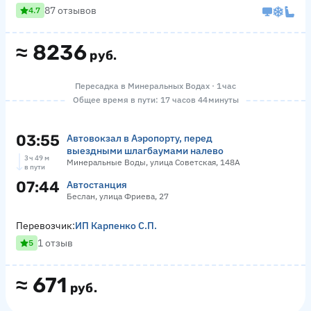
87 отзывов
4.7
≈
8236
руб.
Пересадка в Минеральных Водах · 1 час
Общее время в пути: 17 часов 44 минуты
03:55
Автовокзал в Аэропорту, перед
выездными шлагбаумами налево
3 ч 49 м
Минеральные Воды, улица Советская, 148А
в пути
07:44
Автостанция
Беслан, улица Фриева, 27
Перевозчик:
ИП Карпенко С.П.
1 отзыв
5
≈
671
руб.