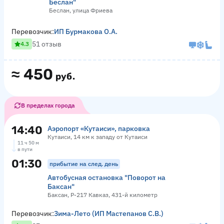
Беслан"
Беслан, улица Фриева
Перевозчик:
ИП Бурмакова О.А.
51 отзыв
4.3
≈
450
руб.
В пределах города
14:40
Аэропорт «Кутаиси», парковка
Кутаиси, 14 км к западу от Кутаиси
11 ч 50 м
в пути
01:30
прибытие на след. день
Автобусная остановка "Поворот на
Баксан"
Баксан, Р-217 Кавказ, 431-й километр
Перевозчик:
Зима-Лето (ИП Мастепанов С.В.)