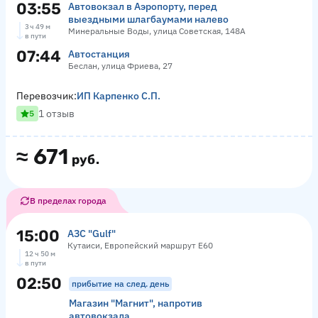
03:55
Автовокзал в Аэропорту, перед
выездными шлагбаумами налево
3 ч 49 м
Минеральные Воды, улица Советская, 148А
в пути
07:44
Автостанция
Беслан, улица Фриева, 27
Перевозчик:
ИП Карпенко С.П.
1 отзыв
5
≈
671
руб.
В пределах города
15:00
АЗС "Gulf"
Кутаиси, Европейский маршрут Е60
12 ч 50 м
в пути
02:50
прибытие на след. день
Магазин "Магнит", напротив
автовокзала