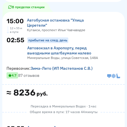
В пределах станции
15:00
Автобусная остановка "Улица
Церетели"
12 ч 55 м
Кутаиси, проспект Ильи Чавчавадзе
в пути
02:55
прибытие на след. день
Автовокзал в Аэропорту, перед
выездными шлагбаумами налево
Минеральные Воды, улица Советская, 148А
Перевозчик:
Зима-Лето (ИП Мастепанов С.В.)
87 отзывов
4.7
≈
8236
руб.
Пересадка в Минеральных Водах · 1 час
Общее время в пути: 17 часов 44 минуты