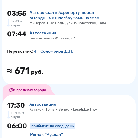
03:55
Автовокзал в Аэропорту, перед
выездными шлагбаумами налево
3 ч 49 м
Минеральные Воды, улица Советская, 148А
в пути
07:44
Автостанция
Беслан, улица Фриева, 27
Перевозчик:
ИП Соломонов Д.Н.
≈
671
руб.
В пределах города
17:30
Автостанция
Кутаиси, Tbilisi - Senaki - Leselidze Hwy
13 ч 30 м
в пути
06:00
прибытие на след. день
Рынок "Руслан"