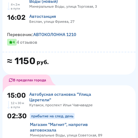
Воды (новый)
4 ч 2 м
Минеральные Воды, улица Торговая, 3
в пути
16:02
Автостанция
Беслан, улица Фриева, 27
Перевозчик:
АВТОКОЛОННА 1210
4 отзывов
4
≈
1150
руб.
В пределах города
15:00
Автобусная остановка "Улица
Церетели"
12 ч 30 м
Кутаиси, проспект Ильи Чавчавадзе
в пути
02:30
прибытие на след. день
Магазин "Магнит", напротив
автовокзала
Минеральные Воды, улица Советская, 89