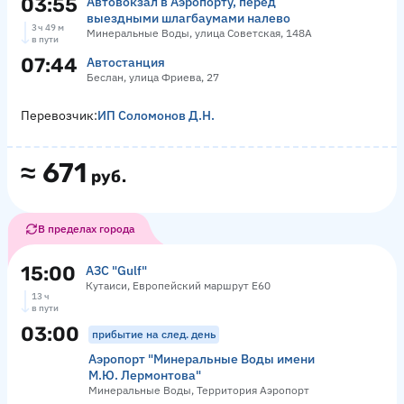
03:55
Автовокзал в Аэропорту, перед
выездными шлагбаумами налево
3 ч 49 м
Минеральные Воды, улица Советская, 148А
в пути
07:44
Автостанция
Беслан, улица Фриева, 27
Перевозчик:
ИП Соломонов Д.Н.
≈
671
руб.
В пределах города
15:00
АЗС "Gulf"
Кутаиси, Европейский маршрут Е60
13 ч
в пути
03:00
прибытие на след. день
Аэропорт "Минеральные Воды имени
М.Ю. Лермонтова"
Минеральные Воды, Территория Аэропорт