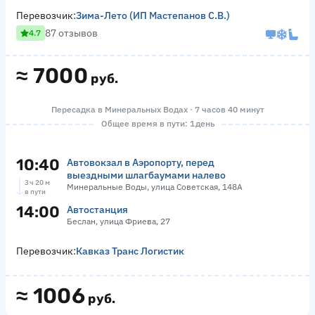
Перевозчик:
Зима-Лето (ИП Мастепанов С.В.)
87 отзывов
4.7
≈
7000
руб.
Пересадка в Минеральных Водах · 7 часов 40 минут
Общее время в пути: 1 день
10:40
Автовокзал в Аэропорту, перед
выездными шлагбаумами налево
3 ч 20 м
Минеральные Воды, улица Советская, 148А
в пути
14:00
Автостанция
Беслан, улица Фриева, 27
Перевозчик:
Кавказ Транс Логистик
≈
1006
руб.