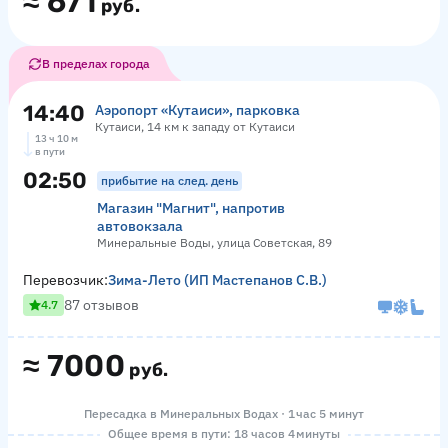
≈
671
руб.
В пределах города
14:40
Аэропорт «Кутаиси», парковка
Кутаиси, 14 км к западу от Кутаиси
13 ч 10 м
в пути
02:50
прибытие на след. день
Магазин "Магнит", напротив
автовокзала
Минеральные Воды, улица Советская, 89
Перевозчик:
Зима-Лето (ИП Мастепанов С.В.)
87 отзывов
4.7
≈
7000
руб.
Пересадка в Минеральных Водах · 1 час 5 минут
Общее время в пути: 18 часов 4 минуты