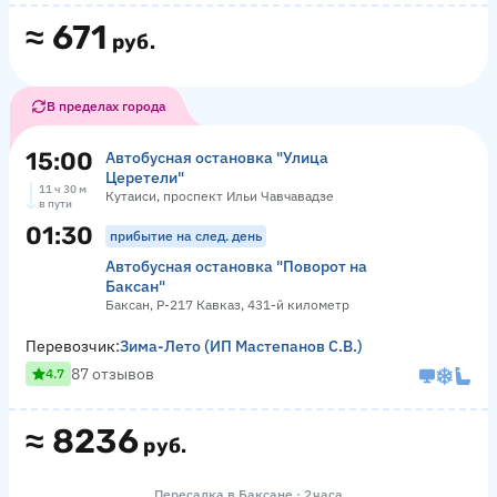
≈
671
руб.
В пределах города
15:00
Автобусная остановка "Улица
Церетели"
11 ч 30 м
Кутаиси, проспект Ильи Чавчавадзе
в пути
01:30
прибытие на след. день
Автобусная остановка "Поворот на
Баксан"
Баксан, Р-217 Кавказ, 431-й километр
Перевозчик:
Зима-Лето (ИП Мастепанов С.В.)
87 отзывов
4.7
≈
8236
руб.
Пересадка в Баксане · 2 часа