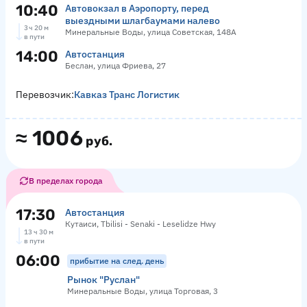
10:40
Автовокзал в Аэропорту, перед
выездными шлагбаумами налево
3 ч 20 м
Минеральные Воды, улица Советская, 148А
в пути
14:00
Автостанция
Беслан, улица Фриева, 27
Перевозчик:
Кавказ Транс Логистик
≈
1006
руб.
В пределах города
17:30
Автостанция
Кутаиси, Tbilisi - Senaki - Leselidze Hwy
13 ч 30 м
в пути
06:00
прибытие на след. день
Рынок "Руслан"
Минеральные Воды, улица Торговая, 3