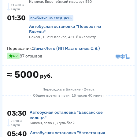
Кутаиси, Европейский маршрут Е60
11 ч 30 м
в пути
01:30
прибытие на след. день
Автобусная остановка "Поворот на
Баксан"
Баксан, Р-217 Кавказ, 431-й километр
Перевозчик:
Зима-Лето (ИП Мастепанов С.В.)
87 отзывов
4.7
≈
5000
руб.
Пересадка в Баксане · 2 часа
Общее время в пути: 15 часов 40 минут
03:30
Автобусная остановка "Баксанское
кольцо"
2 ч 10 м
Баксан, село Дыгулыбгей
в пути
05:40
Автобусная остановка "Автостанция