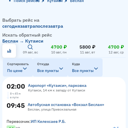
Поиск рейсов
Кутаиси
Беслан
Выбрать рейс на
сегодня
завтра
послезавтра
Искать обратный рейс
Беслан → Кутаиси
4700 ₽
5800 ₽
4700 ₽
09 авг, вс
10 авг, пн
11 авг, вт
12 авг, ср
Сортировать
Откуда
Куда
По цене
Все пункты
Все пункты
02:00
Аэропорт «Кутаиси», парковка
Кутаиси, 14 км к западу от Кутаиси
8 ч 45 м
в пути
09:45
Автобусная остановка «Вокзал Беслан»
Беслан, улица Привокзальная
Перевозчик:
ИП Келехсаев Р.Б.