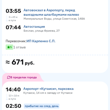
03:55
Автовокзал в Аэропорту, перед
выездными шлагбаумами налево
3 ч 49 м
Минеральные Воды, улица Советская, 148А
в пути
07:44
Автостанция
Беслан, улица Фриева, 27
Перевозчик:
ИП Карпенко С.П.
1 отзыв
5
≈
671
руб.
В пределах города
14:40
Аэропорт «Кутаиси», парковка
Кутаиси, 14 км к западу от Кутаиси
13 ч 10 м
в пути
02:50
прибытие на след. день