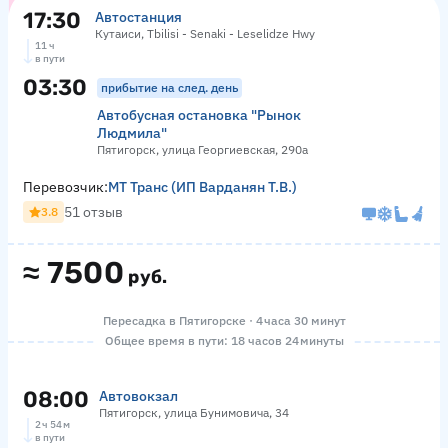
17:30
Автостанция
Кутаиси, Tbilisi - Senaki - Leselidze Hwy
11 ч
в пути
03:30
прибытие на след. день
Автобусная остановка "Рынок
Людмила"
Пятигорск, улица Георгиевская, 290а
Перевозчик:
МТ Транс (ИП Варданян Т.В.)
51 отзыв
3.8
≈
7500
руб.
Пересадка в Пятигорске · 4 часа 30 минут
Общее время в пути: 18 часов 24 минуты
08:00
Автовокзал
Пятигорск, улица Бунимовича, 34
2 ч 54 м
в пути