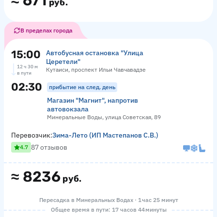
≈
671
руб.
В пределах города
15:00
Автобусная остановка "Улица
Церетели"
12 ч 30 м
Кутаиси, проспект Ильи Чавчавадзе
в пути
02:30
прибытие на след. день
Магазин "Магнит", напротив
автовокзала
Минеральные Воды, улица Советская, 89
Перевозчик:
Зима-Лето (ИП Мастепанов С.В.)
87 отзывов
4.7
≈
8236
руб.
Пересадка в Минеральных Водах · 1 час 25 минут
Общее время в пути: 17 часов 44 минуты