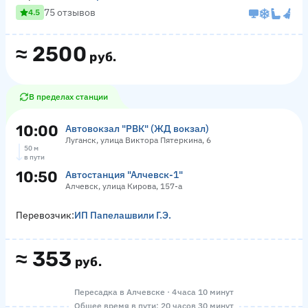
75 отзывов
4.5
≈
2500
руб.
В пределах станции
10:00
Автовокзал "РВК" (ЖД вокзал)
Луганск, улица Виктора Пятеркина, 6
50 м
в пути
10:50
Автостанция "Алчевск-1"
Алчевск, улица Кирова, 157-а
Перевозчик:
ИП Папелашвили Г.Э.
≈
353
руб.
Пересадка в Алчевске · 4 часа 10 минут
Общее время в пути: 20 часов 30 минут