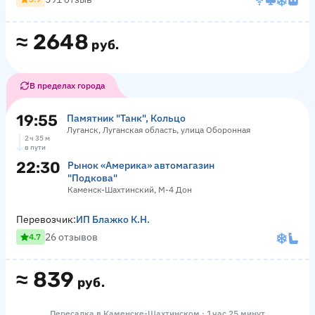
≈
2648
руб.
В пределах города
19:55
Памятник "Танк", Кольцо
Луганск, Луганская область, улица Оборонная
2 ч 35 м
в пути
22:30
Рынок «Америка» автомагазин
"Подкова"
Каменск-Шахтинский, М-4 Дон
Перевозчик:
ИП Блажко К.Н.
26 отзывов
4.7
≈
839
руб.
Пересадка в Каменске-Шахтинском · 1 час 25 минут