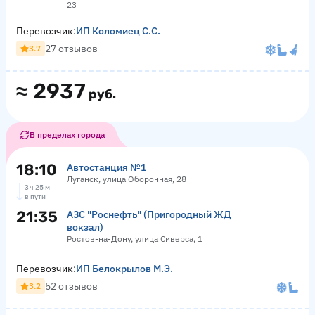
23
Перевозчик:
ИП Коломиец С.С.
27 отзывов
3.7
≈
2937
руб.
В пределах города
18:10
Автостанция №1
Луганск, улица Оборонная, 28
3 ч 25 м
в пути
21:35
АЗС "Роснефть" (Пригородный ЖД
вокзал)
Ростов-на-Дону, улица Сиверса, 1
Перевозчик:
ИП Белокрылов М.Э.
52 отзывов
3.2