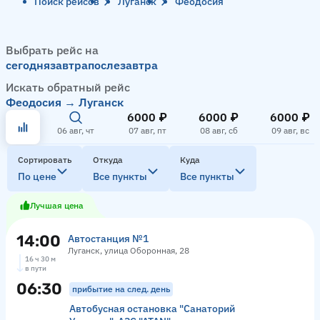
Поиск рейсов
Луганск
Феодосия
Выбрать рейс на
сегодня
завтра
послезавтра
Искать обратный рейс
Феодосия → Луганск
6000 ₽
6000 ₽
6000 ₽
06 авг, чт
07 авг, пт
08 авг, сб
09 авг, вс
Сортировать
Откуда
Куда
По цене
Все пункты
Все пункты
Лучшая цена
14:00
Автостанция №1
Луганск, улица Оборонная, 28
16 ч 30 м
в пути
06:30
прибытие на след. день
Автобусная остановка "Санаторий