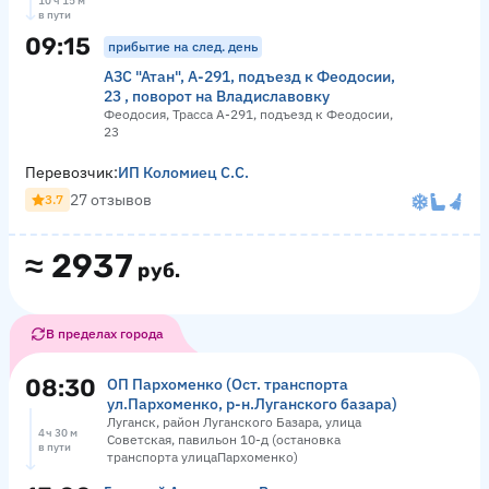
10 ч 15 м
в пути
09:15
прибытие на след. день
АЗС "Атан", А-291, подъезд к Феодосии,
23 , поворот на Владиславовку
Феодосия, Трасса А-291, подъезд к Феодосии,
23
Перевозчик:
ИП Коломиец С.С.
27 отзывов
3.7
≈
2937
руб.
В пределах города
08:30
ОП Пархоменко (Ост. транспорта
ул.Пархоменко, р-н.Луганского базара)
Луганск, район Луганского Базара, улица
4 ч 30 м
Советская, павильон 10-д (остановка
в пути
транспорта улицаПархоменко)