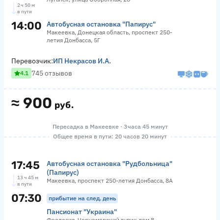
2 ч 50 м
в пути
14:00
Автобусная остановка "Папирус"
Макеевка, Донецкая область, проспект 250-
летия Донбасса, 5Г
Перевозчик:
ИП Некрасов И.А.
745 отзывов
4.1
≈
900
руб.
Пересадка в Макеевке · 3 часа 45 минут
Общее время в пути: 20 часов 20 минут
17:45
Автобусная остановка "Рудбольница"
(Папирус)
13 ч 45 м
Макеевка, проспект 250-летия Донбасса, 8А
в пути
07:30
прибытие на след. день
Пансионат "Украина"
Феодосия, Черноморский тупик дом 8