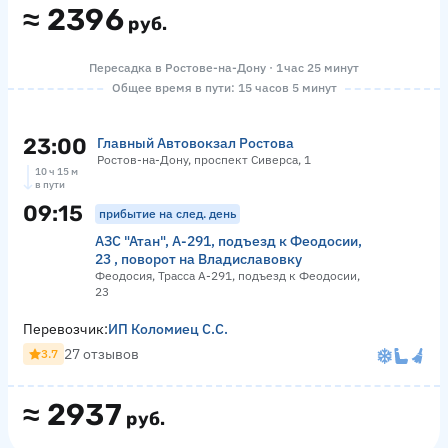
≈
2396
руб.
Пересадка в Ростове-на-Дону · 1 час 25 минут
Общее время в пути: 15 часов 5 минут
23:00
Главный Автовокзал Ростова
Ростов-на-Дону, проспект Сиверса, 1
10 ч 15 м
в пути
09:15
прибытие на след. день
АЗС "Атан", А-291, подъезд к Феодосии,
23 , поворот на Владиславовку
Феодосия, Трасса А-291, подъезд к Феодосии,
23
Перевозчик:
ИП Коломиец С.С.
27 отзывов
3.7
≈
2937
руб.