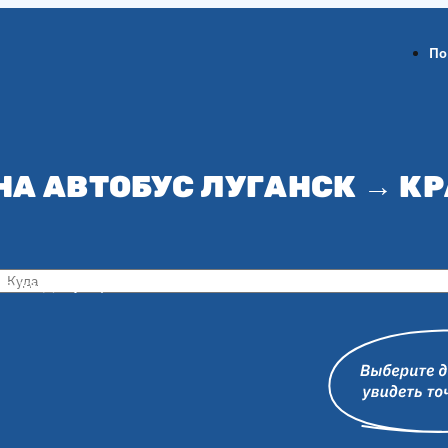
По
НА АВТОБУС ЛУГАНСК → К
ов-на-Дону
Воронеж