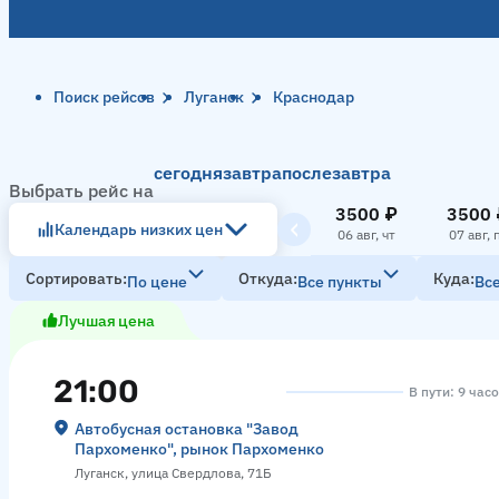
Поиск рейсов
Луганск
Краснодар
сегодня
завтра
послезавтра
Выбрать рейс на
3500 ₽
3500 
Календарь низких цен
06 авг, чт
07 авг, 
Сортировать
Откуда
Куда
По цене
Все пункты
Вс
Лучшая цена
21:00
В пути: 9 час
Автобусная остановка "Завод
Пархоменко", рынок Пархоменко
Луганск, улица Свердлова, 71Б