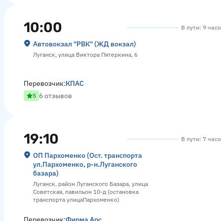
10:00
В пути: 9 час
Автовокзал "РВК" (ЖД вокзал)
Луганск, улица Виктора Пятеркина, 6
Перевозчик:
КПАС
6 отзывов
5
19:10
В пути: 7 час
ОП Пархоменко (Ост. транспорта
ул.Пархоменко, р-н.Луганского
базара)
Луганск, район Луганского Базара, улица
Советская, павильон 10-д (остановка
транспорта улицаПархоменко)
Перевозчик:
Фирма Арс