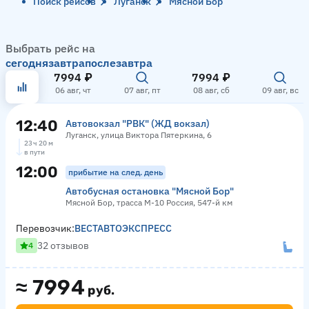
Поиск рейсов
Луганск
Мясной Бор
Выбрать рейс на
сегодня
завтра
послезавтра
7994 ₽
7994 ₽
06 авг, чт
07 авг, пт
08 авг, сб
09 авг, вс
12:40
Автовокзал "РВК" (ЖД вокзал)
Луганск, улица Виктора Пятеркина, 6
23 ч 20 м
в пути
12:00
прибытие на след. день
Автобусная остановка "Мясной Бор"
Мясной Бор, трасса М-10 Россия, 547-й км
Перевозчик:
ВЕСТАВТОЭКСПРЕСС
32 отзывов
4
≈
7994
руб.