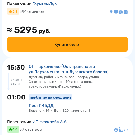
Перевозчик:
Горизон-Тур
594 отзывов
3.9
≈
5295
руб.
Купить билет
15:30
ОП Пархоменко (Ост. транспорта
ул.Пархоменко, р-н.Луганского базара)
Луганск, район Луганского Базара, улица
9 ч 30 м
Советская, павильон 10-д (остановка
в пути
транспорта улицаПархоменко)
01:00
прибытие на след. день
Пост ГИБДД
Воронеж, М-4 Дон, 520 километр, 3
Перевозчик:
ИП Нескреба А.А.
57 отзывов
4.6