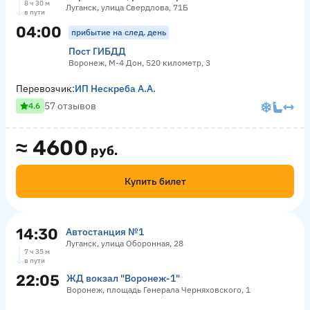
8 ч 30 м
Луганск, улица Свердлова, 71Б
в пути
04:00
прибытие на след. день
Пост ГИБДД
Воронеж, М-4 Дон, 520 километр, 3
Перевозчик:
ИП Нескреба А.А.
57 отзывов
4.6
≈
4600
руб.
Купить билет
14:30
Автостанция №1
Луганск, улица Оборонная, 28
7 ч 35 м
в пути
22:05
ЖД вокзал "Воронеж-1"
Воронеж, площадь Генерала Черняховского, 1