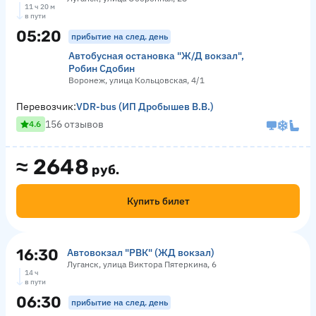
11 ч 20 м
в пути
05:20
прибытие на след. день
Автобусная остановка "Ж/Д вокзал",
Робин Сдобин
Воронеж, улица Кольцовская, 4/1
Перевозчик:
VDR-bus (ИП Дробышев В.В.)
156 отзывов
4.6
≈
2648
руб.
Купить билет
16:30
Автовокзал "РВК" (ЖД вокзал)
Луганск, улица Виктора Пятеркина, 6
14 ч
в пути
06:30
прибытие на след. день