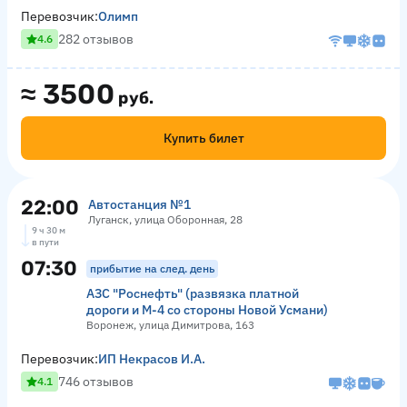
Перевозчик:
Олимп
282 отзывов
4.6
≈
3500
руб.
Купить билет
22:00
Автостанция №1
Луганск, улица Оборонная, 28
9 ч 30 м
в пути
07:30
прибытие на след. день
АЗС "Роснефть" (развязка платной
дороги и М-4 со стороны Новой Усмани)
Воронеж, улица Димитрова, 163
Перевозчик:
ИП Некрасов И.А.
746 отзывов
4.1