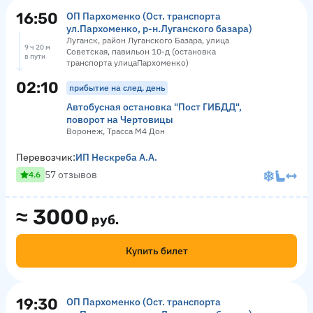
16:50
ОП Пархоменко (Ост. транспорта
ул.Пархоменко, р-н.Луганского базара)
Луганск, район Луганского Базара, улица
9 ч 20 м
Советская, павильон 10-д (остановка
в пути
транспорта улицаПархоменко)
02:10
прибытие на след. день
Автобусная остановка "Пост ГИБДД",
поворот на Чертовицы
Воронеж, Трасса М4 Дон
Перевозчик:
ИП Нескреба А.А.
57 отзывов
4.6
≈
3000
руб.
Купить билет
19:30
ОП Пархоменко (Ост. транспорта