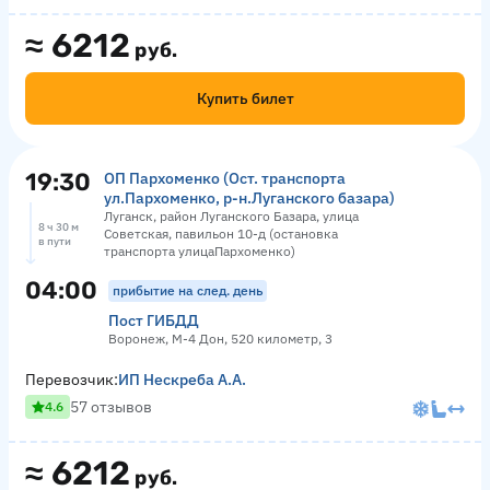
≈
6212
руб.
Купить билет
19:30
ОП Пархоменко (Ост. транспорта
ул.Пархоменко, р-н.Луганского базара)
Луганск, район Луганского Базара, улица
8 ч 30 м
Советская, павильон 10-д (остановка
в пути
транспорта улицаПархоменко)
04:00
прибытие на след. день
Пост ГИБДД
Воронеж, М-4 Дон, 520 километр, 3
Перевозчик:
ИП Нескреба А.А.
57 отзывов
4.6
≈
6212
руб.