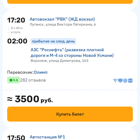
17:20
Автовокзал "РВК" (ЖД вокзал)
Луганск, улица Виктора Пятеркина, 6
8 ч 40 м
в пути
02:00
прибытие на след. день
АЗС "Роснефть" (развязка платной
дороги и М-4 со стороны Новой Усмани)
Воронеж, улица Димитрова, 163
Перевозчик:
Олимп
282 отзывов
4.6
≈
3500
руб.
Купить билет
17:50
Автостанция №1