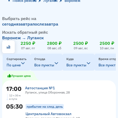
Поиск рейсов
Луганск
Воронеж
Выбрать рейс на
сегодня
завтра
послезавтра
Искать обратный рейс
Воронеж → Луганск
2250 ₽
2800 ₽
2500 ₽
2500 ₽
07 авг, пт
08 авг, сб
09 авг, вс
10 авг, пн
Сортировать
Откуда
Куда
Время отпр
По цене
Все пункты
Все пункты
Все пункт
Лучшая цена
17:00
Автостанция №1
Луганск, улица Оборонная, 28
12 ч 30 м
в пути
05:30
прибытие на след. день
Центральный Автовокзал