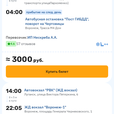
в пути
транспорта улицаПархоменко)
04:00
прибытие на след. день
Автобусная остановка "Пост ГИБДД",
поворот на Чертовицы
Воронеж, Трасса М4 Дон
Перевозчик:
ИП Нескреба А.А.
57 отзывов
4.6
≈
3000
руб.
Купить билет
14:00
Автовокзал "РВК" (ЖД вокзал)
Луганск, улица Виктора Пятеркина, 6
8 ч 5 м
в пути
22:05
ЖД вокзал "Воронеж-1"
Воронеж, площадь Генерала Черняховского, 1