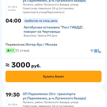
ул.Пархоменко, р-н.Луганского базара)
Луганск, район Луганского Базара, улица
8 ч 30 м
Советская, павильон 10-д (остановка
в пути
транспорта улицаПархоменко)
04:00
прибытие на след. день
Автобусная остановка "Пост ГИБДД",
поворот на Чертовицы
Воронеж, Трасса М4 Дон
Перевозчик:
Интер-Бус / Москва
31 отзыв
4.7
≈
3000
руб.
Купить билет
19:30
ОП Пархоменко (Ост. транспорта
ул.Пархоменко, р-н.Луганского базара)
Луганск, район Луганского Базара, улица
8 ч 30 м
Советская, павильон 10-д (остановка