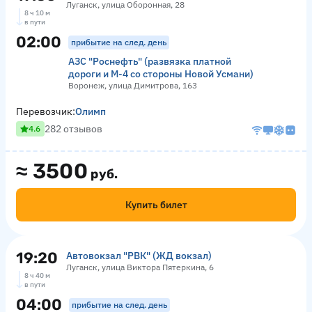
Луганск, улица Оборонная, 28
8 ч 10 м
в пути
02:00
прибытие на след. день
АЗС "Роснефть" (развязка платной
дороги и М-4 со стороны Новой Усмани)
Воронеж, улица Димитрова, 163
Перевозчик:
Олимп
282 отзывов
4.6
≈
3500
руб.
Купить билет
19:20
Автовокзал "РВК" (ЖД вокзал)
Луганск, улица Виктора Пятеркина, 6
8 ч 40 м
в пути
04:00
прибытие на след. день