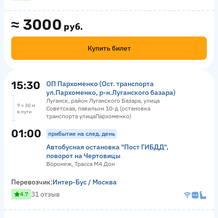
≈
3000
руб.
Купить билет
15:30
ОП Пархоменко (Ост. транспорта
ул.Пархоменко, р-н.Луганского базара)
Луганск, район Луганского Базара, улица
9 ч 30 м
Советская, павильон 10-д (остановка
в пути
транспорта улицаПархоменко)
01:00
прибытие на след. день
Автобусная остановка "Пост ГИБДД",
поворот на Чертовицы
Воронеж, Трасса М4 Дон
Перевозчик:
Интер-Бус / Москва
31 отзыв
4.7