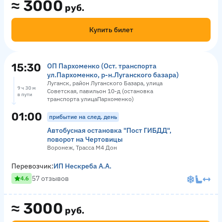
≈
3000
руб.
Купить билет
15:30
ОП Пархоменко (Ост. транспорта
ул.Пархоменко, р-н.Луганского базара)
Луганск, район Луганского Базара, улица
9 ч 30 м
Советская, павильон 10-д (остановка
в пути
транспорта улицаПархоменко)
01:00
прибытие на след. день
Автобусная остановка "Пост ГИБДД",
поворот на Чертовицы
Воронеж, Трасса М4 Дон
Перевозчик:
ИП Нескреба А.А.
57 отзывов
4.6
≈
3000
руб.