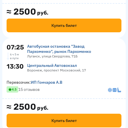
≈
2500
руб.
Купить билет
07:25
Автобусная остановка "Завод
Пархоменко", рынок Пархоменко
6 ч 5 м
Луганск, улица Свердлова, 71Б
в пути
13:30
Центральный Автовокзал
Воронеж, проспект Московский, 17
Перевозчик:
ИП Гончаров А.В
15 отзывов
4.5
≈
2500
руб.
Купить билет