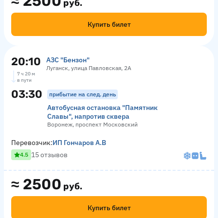
≈
2500
руб.
Купить билет
20:10
АЗС "Бензон"
Луганск, улица Павловская, 2А
7 ч 20 м
в пути
03:30
прибытие на след. день
Автобусная остановка "Памятник
Славы", напротив сквера
Воронеж, проспект Московский
Перевозчик:
ИП Гончаров А.В
15 отзывов
4.5
≈
2500
руб.
Купить билет