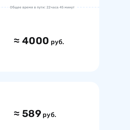
Общее время в пути: 22 часа 45 минут
≈
4000
руб.
≈
589
руб.