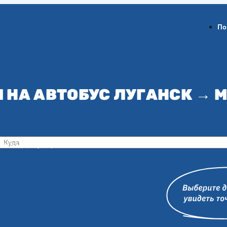
По
 НА АВТОБУС ЛУГАНСК →
ов-на-Дону
Воронеж