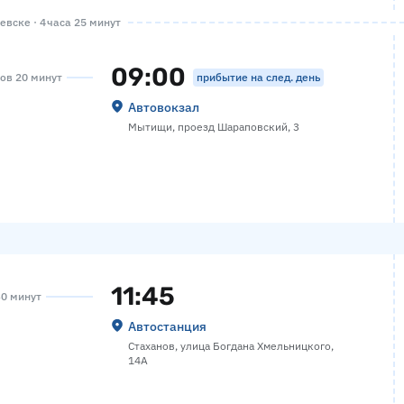
вске · 4 часа 25 минут
09:00
прибытие на след. день
сов 20 минут
Автовокзал
Мытищи, проезд Шараповский, 3
11:45
30 минут
Автостанция
Стаханов, улица Богдана Хмельницкого,
14А