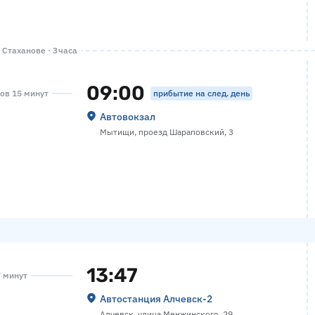
Стаханове · 3 часа
09:00
прибытие на след. день
сов 15 минут
Автовокзал
Мытищи, проезд Шараповский, 3
13:47
7 минут
Автостанция Алчевск-2
Алчевск, улица Менжинского, 29