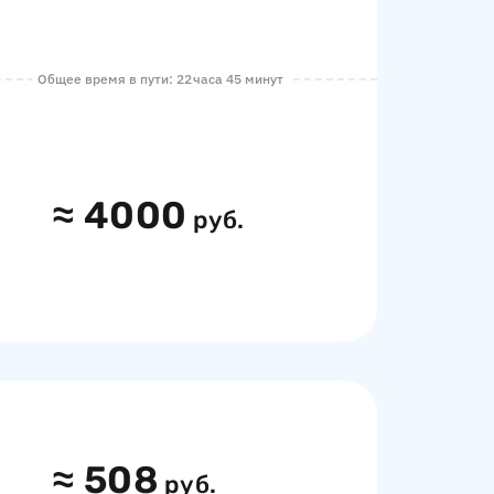
Общее время в пути: 22 часа 45 минут
≈
4000
руб.
≈
508
руб.