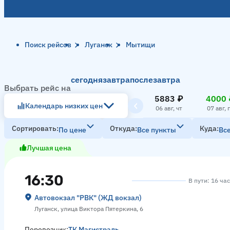
Поиск рейсов
Луганск
Мытищи
сегодня
завтра
послезавтра
Выбрать рейс на
5883 ₽
4000 
Календарь низких цен
06 авг, чт
07 авг, 
Сортировать
Откуда
Куда
По цене
Все пункты
Вс
Лучшая цена
16:30
В пути: 16 ча
Автовокзал "РВК" (ЖД вокзал)
Луганск, улица Виктора Пятеркина, 6
Перевозчик:
ТК Магистраль