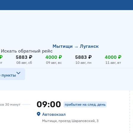
Мытищи → Луганск
Искать обратный рейс
₽
5883 ₽
4000 ₽
5883 ₽
4000 ₽
пт
08 авг, сб
09 авг, вс
10 авг, пн
11 авг, вт
е пункты
09:00
прибытие на след. день
сов 30 минут
Автовокзал
Мытищи, проезд Шараповский, 3