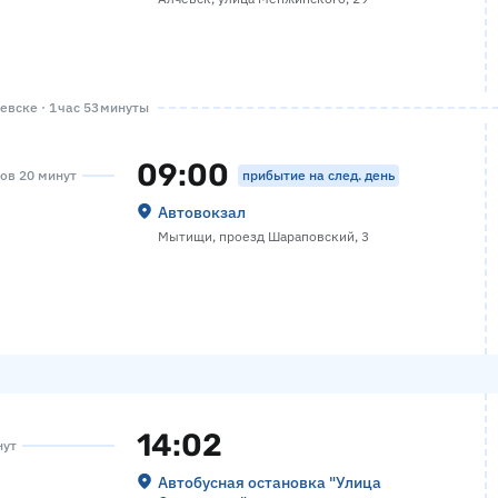
вске · 1 час 53 минуты
09:00
прибытие на след. день
сов 20 минут
Автовокзал
Мытищи, проезд Шараповский, 3
14:02
нут
Автобусная остановка "Улица