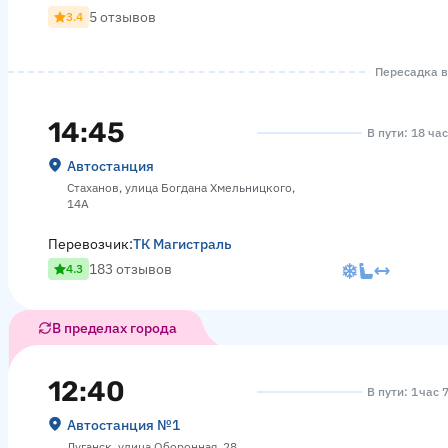
5 отзывов
3.4
Пересадка в 
14:45
В пути: 18 ча
Автостанция
Стаханов, улица Богдана Хмельницкого,
14А
Перевозчик:
ТК Магистраль
183 отзывов
4.3
В пределах города
12:40
В пути: 1 час 
Автостанция №1
Луганск, улица Оборонная, 28