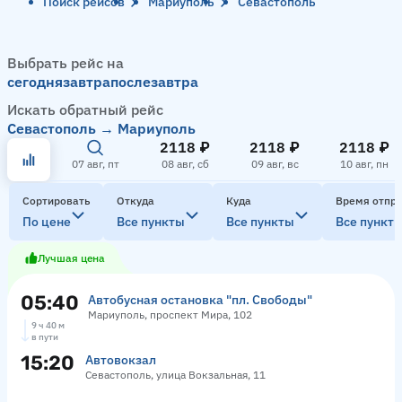
Поиск рейсов
Мариуполь
Севастополь
Выбрать рейс на
сегодня
завтра
послезавтра
Искать обратный рейс
Севастополь → Мариуполь
2118 ₽
2118 ₽
2118 ₽
07 авг, пт
08 авг, сб
09 авг, вс
10 авг, пн
Сортировать
Откуда
Куда
Время отпр
По цене
Все пункты
Все пункты
Все пункт
Лучшая цена
05:40
Автобусная остановка "пл. Свободы"
Мариуполь, проспект Мира, 102
9 ч 40 м
в пути
15:20
Автовокзал
Севастополь, улица Вокзальная, 11