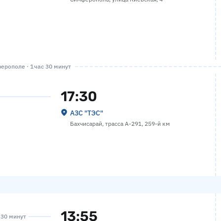
рополе · 1 час 30 минут
17:30
АЗС "ТЭС"
Бахчисарай, трасса А-291, 259-й км
13:55
а 30 минут