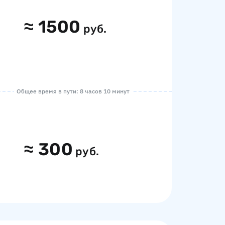
≈
1500
руб.
Общее время в пути: 8 часов 10 минут
≈
300
руб.