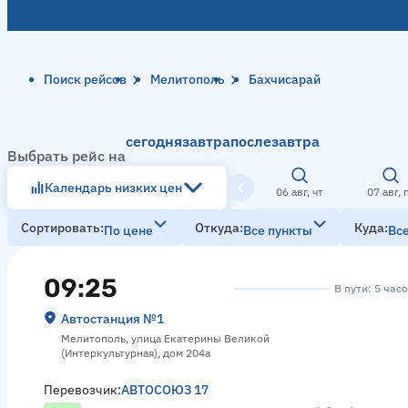
Поиск рейсов
Мелитополь
Бахчисарай
сегодня
завтра
послезавтра
Выбрать рейс на
Календарь низких цен
06 авг, чт
07 авг, 
Сортировать
Откуда
Куда
По цене
Все пункты
Вс
09:25
В пути: 5 час
Автостанция №1
Мелитополь, улица Екатерины Великой
(Интеркультурная), дом 204а
Перевозчик:
АВТОСОЮЗ 17