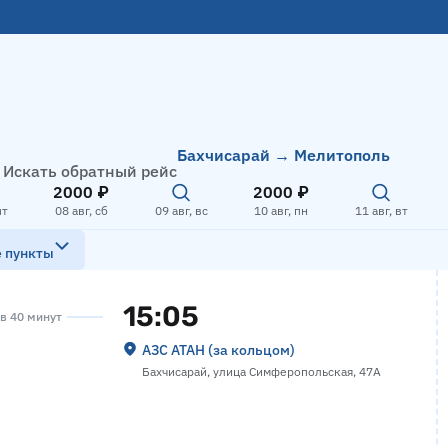
Бахчисарай → Мелитополь
Искать обратный рейс
2000 ₽
2000 ₽
пт
08 авг, сб
09 авг, вс
10 авг, пн
11 авг, вт
е пункты
15:05
ов 40 минут
АЗС АТАН (за кольцом)
Бахчисарай, улица Симферопольская, 47А