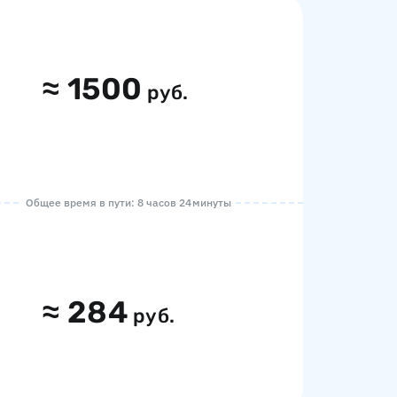
≈
1500
руб.
Общее время в пути: 8 часов 24 минуты
≈
284
руб.