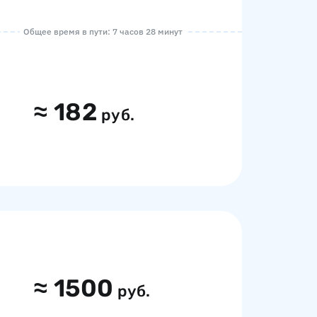
Общее время в пути: 7 часов 28 минут
≈
182
руб.
≈
1500
руб.