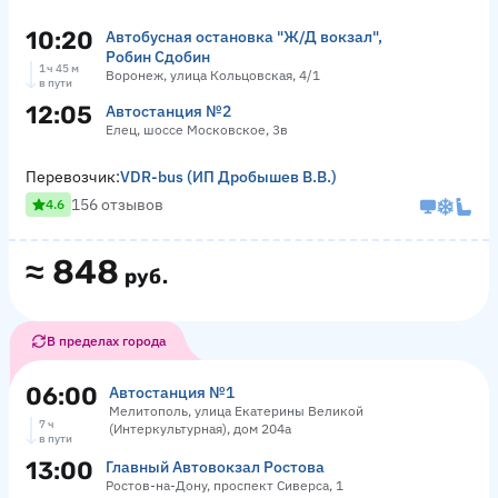
10:20
Автобусная остановка "Ж/Д вокзал",
Робин Сдобин
1 ч 45 м
Воронеж, улица Кольцовская, 4/1
в пути
12:05
Автостанция №2
Елец, шоссе Московское, 3в
Перевозчик:
VDR-bus (ИП Дробышев В.В.)
156 отзывов
4.6
≈
848
руб.
В пределах города
06:00
Автостанция №1
Мелитополь, улица Екатерины Великой
7 ч
(Интеркультурная), дом 204а
в пути
13:00
Главный Автовокзал Ростова
Ростов-на-Дону, проспект Сиверса, 1