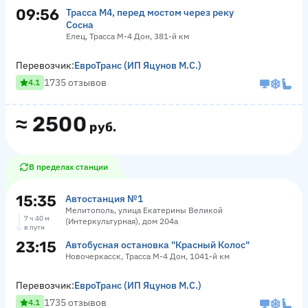
09:56
Трасса М4, перед мостом через реку
Сосна
Елец, Трасса М-4 Дон, 381-й км
Перевозчик:
ЕвроТранс (ИП Яцунов М.С.)
1735 отзывов
4.1
≈
2500
руб.
В пределах станции
15:35
Автостанция №1
Мелитополь, улица Екатерины Великой
7 ч 40 м
(Интеркультурная), дом 204а
в пути
23:15
Автобусная остановка "Красный Колос"
Новочеркасск, Трасса М-4 Дон, 1041-й км
Перевозчик:
ЕвроТранс (ИП Яцунов М.С.)
1735 отзывов
4.1