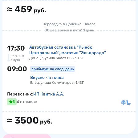
≈
459
руб.
Пересадка в Донецке · 4 часа
Общее время в пути: 1 день
17:30
Автобусная остановка "Рынок
Центральный", магазин "Эльдорадо"
15 ч 30 м
Донецк, улица 50лет СССР, 151
в пути
09:00
прибытие на след. день
Вкусно - и точка
Елец, улица Коммунаров, 143Г
Перевозчик:
ИП Квитка А.А.
4 отзывов
5
≈
3500
руб.