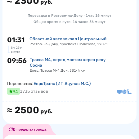
≈
2300
руб.
Пересадка в Ростове-на-Дону · 1 час 16 минут
Общее время в пути: 16 часов 56 минут
01:31
Областной автовокзал Центральный
Ростов-на-Дону, проспект Шолохова, 270к1
8 ч 25 м
в пути
09:56
Трасса М4, перед мостом через реку
Сосна
Елец, Трасса М-4 Дон, 381-й км
Перевозчик:
ЕвроТранс (ИП Яцунов М.С.)
1735 отзывов
4.1
≈
2500
руб.
В пределах города