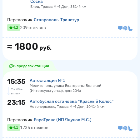
Сосна
Елец, Трасса М-4 Дон, 381-й км
Перевозчик:
Ставрополь-Транстур
209 отзывов
4.2
≈
1800
руб.
В пределах станции
15:35
Автостанция №1
Мелитополь, улица Екатерины Великой
7 ч 40 м
(Интеркультурная), дом 204а
в пути
23:15
Автобусная остановка "Красный Колос"
Новочеркасск, Трасса М-4 Дон, 1041-й км
Перевозчик:
ЕвроТранс (ИП Яцунов М.С.)
1735 отзывов
4.1