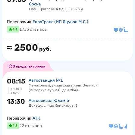
Сосна
Елец, Трасса М-4 Дон, 381-й км
Перевозчик:
ЕвроТранс (ИП Яцунов М.С.)
1735 отзывов
4.1
≈
2500
руб.
В пределах города
08:15
Автостанция №1
Мелитополь, улица Екатерины Великой
5 ч 15 м
(Интеркультурная), дом 204а
в пути
13:30
Автовокзал Южный
Донецк, улица Комунаров, 6
Перевозчик:
АТК
22 отзывов
4.3