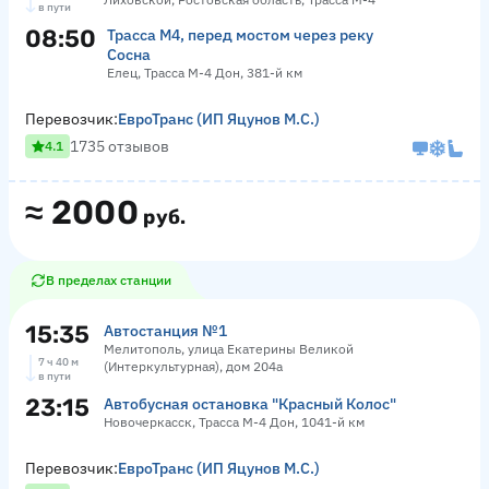
в пути
08:50
Трасса М4, перед мостом через реку
Сосна
Елец, Трасса М-4 Дон, 381-й км
Перевозчик:
ЕвроТранс (ИП Яцунов М.С.)
1735 отзывов
4.1
≈
2000
руб.
В пределах станции
15:35
Автостанция №1
Мелитополь, улица Екатерины Великой
7 ч 40 м
(Интеркультурная), дом 204а
в пути
23:15
Автобусная остановка "Красный Колос"
Новочеркасск, Трасса М-4 Дон, 1041-й км
Перевозчик:
ЕвроТранс (ИП Яцунов М.С.)