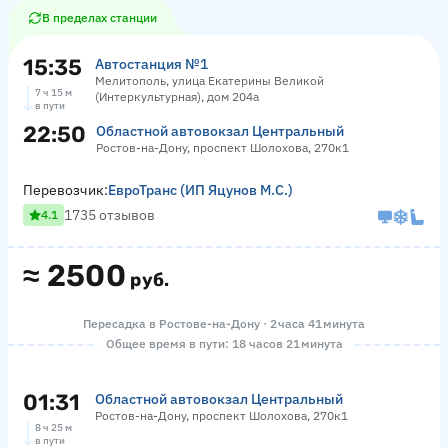
В пределах станции
15:35
Автостанция №1
Мелитополь, улица Екатерины Великой
7 ч 15 м
(Интеркультурная), дом 204а
в пути
22:50
Областной автовокзал Центральный
Ростов-на-Дону, проспект Шолохова, 270к1
Перевозчик:
ЕвроТранс (ИП Яцунов М.С.)
1735 отзывов
4.1
≈
2500
руб.
Пересадка в Ростове-на-Дону · 2 часа 41 минута
Общее время в пути: 18 часов 21 минута
01:31
Областной автовокзал Центральный
Ростов-на-Дону, проспект Шолохова, 270к1
8 ч 25 м
в пути