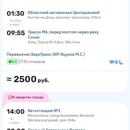
01:30
Областной автовокзал Центральный
Ростов-на-Дону, проспект Шолохова, 270к1
8 ч 25 м
в пути
09:55
Трасса М4, перед мостом через реку
Сосна
Елец, Трасса М-4 Дон, 381-й км
Перевозчик:
ЕвроТранс (ИП Яцунов М.С.)
1735 отзывов
4.1
≈
2500
руб.
В пределах города
14:00
Автостанция №1
Мелитополь, улица Екатерины Великой
8 ч
(Интеркультурная), дом 204а
в пути