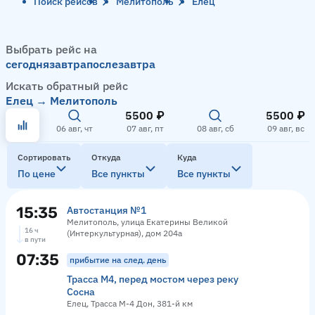
Поиск рейсов
Мелитополь
Елец
Выбрать рейс на
сегодня
завтра
послезавтра
Искать обратный рейс
Елец → Мелитополь
5500 ₽
5500 ₽
06 авг, чт
07 авг, пт
08 авг, сб
09 авг, вс
Сортировать
Откуда
Куда
По цене
Все пункты
Все пункты
15:35
Автостанция №1
Мелитополь, улица Екатерины Великой
16 ч
(Интеркультурная), дом 204а
в пути
07:35
прибытие на след. день
Трасса М4, перед мостом через реку
Сосна
Елец, Трасса М-4 Дон, 381-й км