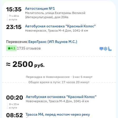
15:35
Автостанция №1
Мелитополь, улица Екатерины Великой
7 ч 40 м
(Интеркультурная), дом 204а
в пути
23:15
Автобусная остановка "Красный Колос"
Новочеркасск, Трасса М-4 Дон, 1041-й км
Перевозчик:
ЕвроТранс (ИП Яцунов М.С.)
1735 отзывов
4.1
≈
2500
руб.
Пересадка в Новочеркасске · 1 час 5 минут
Общее время в пути: 17 часов 20 минут
00:20
Автобусная остановка "Красный Колос"
Новочеркасск, Трасса М-4 Дон, 1041-й км
8 ч 35 м
в пути
08:52
Трасса М4, перед мостом через реку