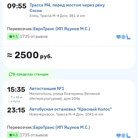
09:55
Трасса М4, перед мостом через реку
Сосна
Елец, Трасса М-4 Дон, 381-й км
Перевозчик:
ЕвроТранс (ИП Яцунов М.С.)
1735 отзывов
4.1
≈
2500
руб.
В пределах станции
15:35
Автостанция №1
Мелитополь, улица Екатерины Великой
7 ч 40 м
(Интеркультурная), дом 204а
в пути
23:15
Автобусная остановка "Красный Колос"
Новочеркасск, Трасса М-4 Дон, 1041-й км
Перевозчик:
ЕвроТранс (ИП Яцунов М.С.)
1735 отзывов
4.1