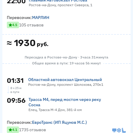
22:00
Главный Автовокзал Ростова
Ростов-на-Дону, проспект Сиверса, 1
Перевозчик:
МАРЛИН
105 отзывов
4.5
≈
1930
руб.
Пересадка в Ростове-на-Дону · 3 часа 31 минута
Общее время в пути: 19 часов 56 минут
01:31
Областной автовокзал Центральный
Ростов-на-Дону, проспект Шолохова, 270к1
8 ч 25 м
в пути
09:56
Трасса М4, перед мостом через реку
Сосна
Елец, Трасса М-4 Дон, 381-й км
Перевозчик:
ЕвроТранс (ИП Яцунов М.С.)
1735 отзывов
4.1