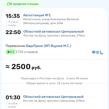
В пределах станции
15:35
Автостанция №1
Мелитополь, улица Екатерины Великой
7 ч 15 м
(Интеркультурная), дом 204а
в пути
22:50
Областной автовокзал Центральный
Ростов-на-Дону, проспект Шолохова, 270к1
Перевозчик:
ЕвроТранс (ИП Яцунов М.С.)
1735 отзывов
4.1
≈
2500
руб.
Пересадка в Ростове-на-Дону · 2 часа 40 минут
Общее время в пути: 18 часов 20 минут
01:30
Областной автовокзал Центральный
Ростов-на-Дону, проспект Шолохова, 270к1
8 ч 25 м
в пути