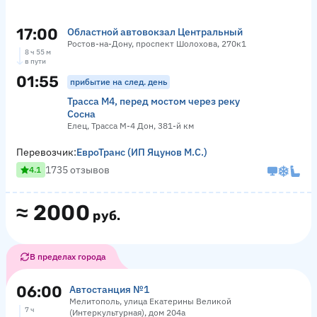
17:00
Областной автовокзал Центральный
Ростов-на-Дону, проспект Шолохова, 270к1
8 ч 55 м
в пути
01:55
прибытие на след. день
Трасса М4, перед мостом через реку
Сосна
Елец, Трасса М-4 Дон, 381-й км
Перевозчик:
ЕвроТранс (ИП Яцунов М.С.)
1735 отзывов
4.1
≈
2000
руб.
В пределах города
06:00
Автостанция №1
Мелитополь, улица Екатерины Великой
7 ч
(Интеркультурная), дом 204а