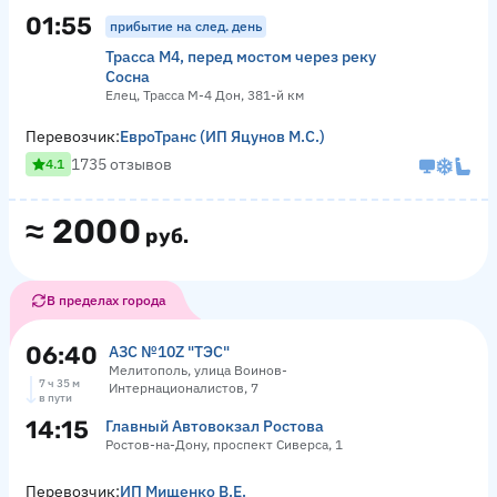
01:55
прибытие на след. день
Трасса М4, перед мостом через реку
Сосна
Елец, Трасса М-4 Дон, 381-й км
Перевозчик:
ЕвроТранс (ИП Яцунов М.С.)
1735 отзывов
4.1
≈
2000
руб.
В пределах города
06:40
АЗС №10Z "ТЭС"
Мелитополь, улица Воинов-
7 ч 35 м
Интернационалистов, 7
в пути
14:15
Главный Автовокзал Ростова
Ростов-на-Дону, проспект Сиверса, 1
Перевозчик:
ИП Мищенко В.Е.