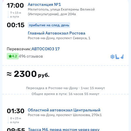
17:00
Автостанция №1
Мелитополь, улица Екатерины Великой
7 ч 15 м
(Интеркультурная), дом 204а
в пути
00:15
прибытие на след. день
Главный Автовокзал Ростова
Ростов-на-Дону, проспект Сиверса, 1
Перевозчик:
АВТОСОЮЗ 17
496 отзывов
4.2
≈
2300
руб.
Пересадка в Ростове-на-Дону · 1 час 15 минут
Общее время в пути: 16 часов 55 минут
01:30
Областной автовокзал Центральный
Ростов-на-Дону, проспект Шолохова, 270к1
8 ч 25 м
в пути
09:55
Трасса М4, перед мостом через реку