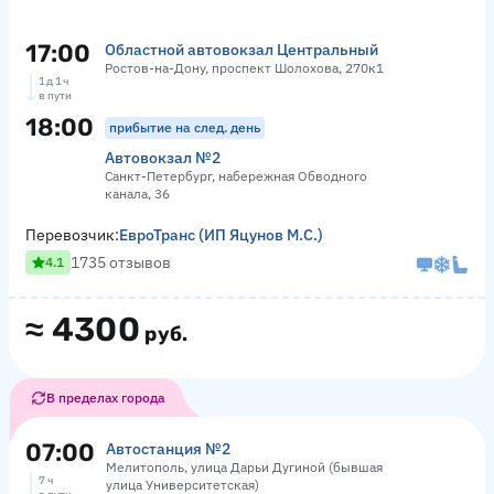
17:00
Областной автовокзал Центральный
Ростов-на-Дону, проспект Шолохова, 270к1
1 д 1 ч
в пути
18:00
прибытие на след. день
Автовокзал №2
Санкт-Петербург, набережная Обводного
канала, 36
Перевозчик:
ЕвроТранс (ИП Яцунов М.С.)
1735 отзывов
4.1
≈
4300
руб.
В пределах города
07:00
Автостанция №2
Мелитополь, улица Дарьи Дугиной (бывшая
7 ч
улица Университетская)