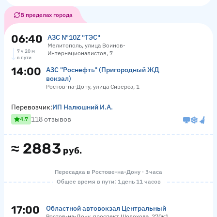
В пределах города
06:40
АЗС №10Z "ТЭС"
Мелитополь, улица Воинов-
7 ч 20 м
Интернационалистов, 7
в пути
14:00
АЗС "Роснефть" (Пригородный ЖД
вокзал)
Ростов-на-Дону, улица Сиверса, 1
Перевозчик:
ИП Налюшний И.А.
118 отзывов
4.7
≈
2883
руб.
Пересадка в Ростове-на-Дону · 3 часа
Общее время в пути: 1 день 11 часов
17:00
Областной автовокзал Центральный
Ростов-на-Дону, проспект Шолохова, 270к1