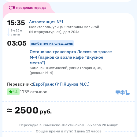
В пределах города
15:35
Автостанция №1
Мелитополь, улица Екатерины Великой
9 ч 25 м
(Интеркультурная), дом 204а
в пути
03:05
прибытие на след. день
Остановка транспорта Лесхоз по трассе
М-4 (парковка возле кафе "Вкусное
место")
Каменск-Шахтинский, улица Гагарина, 35,
(рядом с М-4)
Перевозчик:
ЕвроТранс (ИП Яцунов М.С.)
1735 отзывов
4.1
≈
2500
руб.
Пересадка в Каменске-Шахтинском · 6 часов 20 минут
Общее время в пути: 1 день 13 часов