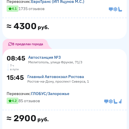
Перевозчик:
ЕвроТранс (ИП Яцунов М.С.)
1735 отзывов
4.1
≈
4300
руб.
В пределах города
08:45
Автостанция №3
Мелитополь, улица Фрунзе, 71/3
7 ч
в пути
15:45
Главный Автовокзал Ростова
Ростов-на-Дону, проспект Сиверса, 1
Перевозчик:
ГЛОБУС/Запорожье
85 отзывов
4.2
≈
2900
руб.