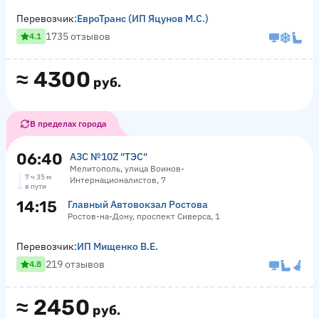
Перевозчик:
ЕвроТранс (ИП Яцунов М.С.)
1735 отзывов
4.1
≈
4300
руб.
В пределах города
06:40
АЗС №10Z "ТЭС"
Мелитополь, улица Воинов-
7 ч 35 м
Интернационалистов, 7
в пути
14:15
Главный Автовокзал Ростова
Ростов-на-Дону, проспект Сиверса, 1
Перевозчик:
ИП Мищенко В.Е.
219 отзывов
4.8
≈
2450
руб.