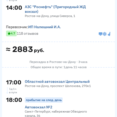
в пути
14:00
АЗС "Роснефть" (Пригородный ЖД
вокзал)
Ростов-на-Дону, улица Сиверса, 1
Перевозчик:
ИП Налюшний И.А.
118 отзывов
4.7
≈
2883
руб.
Пересадка в Ростове-на-Дону · 3 часа
Общее время в пути: 1 день 11 часов
17:00
Областной автовокзал Центральный
Ростов-на-Дону, проспект Шолохова, 270к1
1 д 1 ч
в пути
18:00
прибытие на след. день
Автовокзал №2
Санкт-Петербург, набережная Обводного
канала, 36