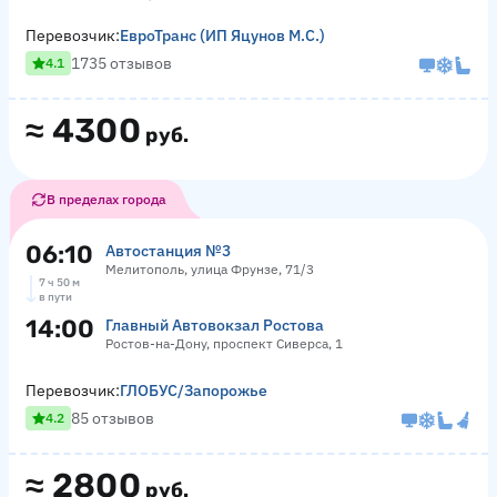
Перевозчик:
ЕвроТранс (ИП Яцунов М.С.)
1735 отзывов
4.1
≈
4300
руб.
В пределах города
06:10
Автостанция №3
Мелитополь, улица Фрунзе, 71/3
7 ч 50 м
в пути
14:00
Главный Автовокзал Ростова
Ростов-на-Дону, проспект Сиверса, 1
Перевозчик:
ГЛОБУС/Запорожье
85 отзывов
4.2
≈
2800
руб.