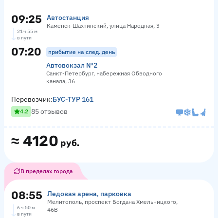
09:25
Автостанция
Каменск-Шахтинский, улица Народная, 3
21 ч 55 м
в пути
07:20
прибытие на след. день
Автовокзал №2
Санкт-Петербург, набережная Обводного
канала, 36
Перевозчик:
БУС-ТУР 161
85 отзывов
4.2
≈
4120
руб.
В пределах города
08:55
Ледовая арена, парковка
Мелитополь, проспект Богдана Хмельницкого,
6 ч 50 м
46В
в пути