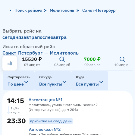
Поиск рейсов
Мелитополь
Санкт-Петербург
Выбрать рейс на
сегодня
завтра
послезавтра
Искать обратный рейс
Санкт-Петербург → Мелитополь
15530 ₽
7000 ₽
07 авг, пт
08 авг, сб
09 авг, вс
10 авг, пн
Сортировать
Откуда
Куда
По цене
Все пункты
Все пункты
14:15
Автостанция №1
Мелитополь, улица Екатерины Великой
1 д 9 ч
(Интеркультурная), дом 204а
в пути
23:30
прибытие на след. день
Автовокзал №2
Санкт-Петербург, набережная Обводного