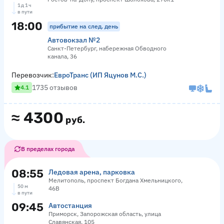
1 д 1 ч
в пути
18:00
прибытие на след. день
Автовокзал №2
Санкт-Петербург, набережная Обводного
канала, 36
Перевозчик:
ЕвроТранс (ИП Яцунов М.С.)
1735 отзывов
4.1
≈
4300
руб.
В пределах города
08:55
Ледовая арена, парковка
Мелитополь, проспект Богдана Хмельницкого,
50 м
46В
в пути
09:45
Автостанция
Приморск, Запорожская область, улица
Славянская, 105