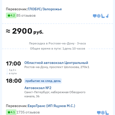
Перевозчик:
ГЛОБУС/Запорожье
85 отзывов
4.2
≈
2900
руб.
Пересадка в Ростове-на-Дону · 3 часа
Общее время в пути: 1 день 10 часов
17:00
Областной автовокзал Центральный
Ростов-на-Дону, проспект Шолохова, 270к1
1 д 1 ч
в пути
18:00
прибытие на след. день
Автовокзал №2
Санкт-Петербург, набережная Обводного
канала, 36
Перевозчик:
ЕвроТранс (ИП Яцунов М.С.)
1735 отзывов
4.1