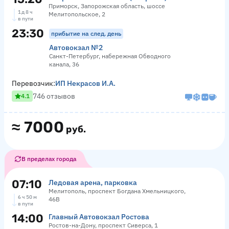
Приморск, Запорожская область, шоссе
1 д 8 ч
Мелитопольское, 2
в пути
23:30
прибытие на след. день
Автовокзал №2
Санкт-Петербург, набережная Обводного
канала, 36
Перевозчик:
ИП Некрасов И.А.
746 отзывов
4.1
≈
7000
руб.
В пределах города
07:10
Ледовая арена, парковка
Мелитополь, проспект Богдана Хмельницкого,
6 ч 50 м
46В
в пути
14:00
Главный Автовокзал Ростова
Ростов-на-Дону, проспект Сиверса, 1