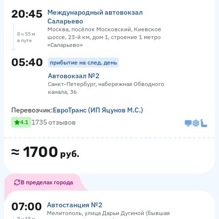
20:45
Международный автовокзал
Саларьево
Москва, посёлок Московский, Киевское
8 ч 55 м
шоссе, 23-й км, дом 1, строение 1 метро
в пути
«Саларьево»
05:40
прибытие на след. день
Автовокзал №2
Санкт-Петербург, набережная Обводного
канала, 36
Перевозчик:
ЕвроТранс (ИП Яцунов М.С.)
1735 отзывов
4.1
≈
1700
руб.
В пределах города
07:00
Автостанция №2
Мелитополь, улица Дарьи Дугиной (бывшая
7 ч 15 м