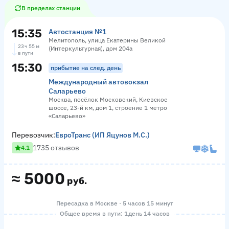
В пределах станции
15:35
Автостанция №1
Мелитополь, улица Екатерины Великой
23 ч 55 м
(Интеркультурная), дом 204а
в пути
15:30
прибытие на след. день
Международный автовокзал
Саларьево
Москва, посёлок Московский, Киевское
шоссе, 23-й км, дом 1, строение 1 метро
«Саларьево»
Перевозчик:
ЕвроТранс (ИП Яцунов М.С.)
1735 отзывов
4.1
≈
5000
руб.
Пересадка в Москве · 5 часов 15 минут
Общее время в пути: 1 день 14 часов