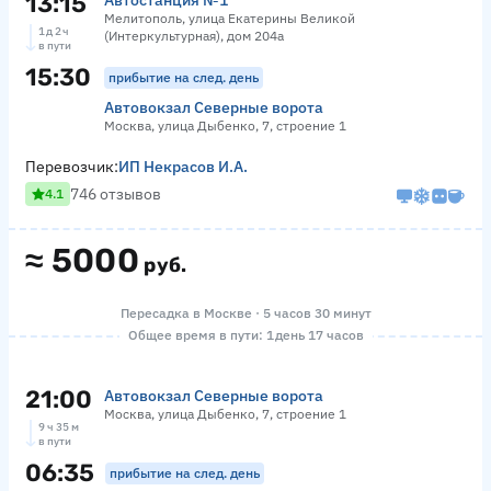
13:15
Автостанция №1
Мелитополь, улица Екатерины Великой
1 д 2 ч
(Интеркультурная), дом 204а
в пути
15:30
прибытие на след. день
Автовокзал Северные ворота
Москва, улица Дыбенко, 7, строение 1
Перевозчик:
ИП Некрасов И.А.
746 отзывов
4.1
≈
5000
руб.
Пересадка в Москве · 5 часов 30 минут
Общее время в пути: 1 день 17 часов
21:00
Автовокзал Северные ворота
Москва, улица Дыбенко, 7, строение 1
9 ч 35 м
в пути
06:35
прибытие на след. день