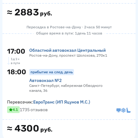
≈
2883
руб.
Пересадка в Ростове-на-Дону · 2 часа 50 минут
Общее время в пути: 1 день 11 часов
17:00
Областной автовокзал Центральный
Ростов-на-Дону, проспект Шолохова, 270к1
1 д 1 ч
в пути
18:00
прибытие на след. день
Автовокзал №2
Санкт-Петербург, набережная Обводного
канала, 36
Перевозчик:
ЕвроТранс (ИП Яцунов М.С.)
1735 отзывов
4.1
≈
4300
руб.