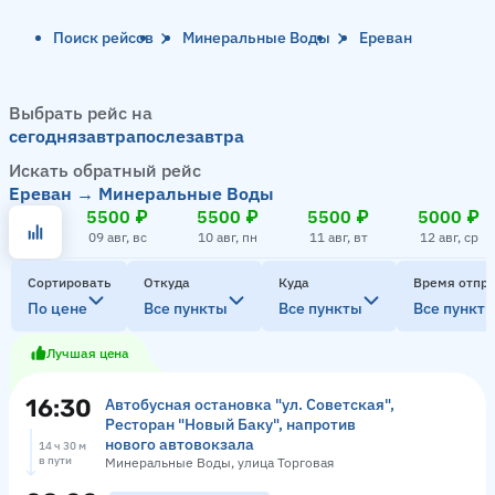
Поиск рейсов
Минеральные Воды
Ереван
Выбрать рейс на
сегодня
завтра
послезавтра
Искать обратный рейс
Ереван → Минеральные Воды
5500 ₽
5500 ₽
5500 ₽
5000 ₽
09 авг, вс
10 авг, пн
11 авг, вт
12 авг, ср
Сортировать
Откуда
Куда
Время отпр
По цене
Все пункты
Все пункты
Все пункт
Лучшая цена
16:30
Автобусная остановка "ул. Советская",
Ресторан "Новый Баку", напротив
нового автовокзала
14 ч 30 м
в пути
Минеральные Воды, улица Торговая