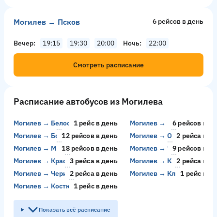
Могилев → Псков
6 рейсов в день
Вечер
19:15
19:30
20:00
Ночь
22:00
Смотреть расписание
Расписание автобусов из Могилева
Могилев → Белосток
1 рейс в день
Могилев → Мозырь
6 рейсов в д
Могилев → Бобруйск
12 рейсов в день
Могилев → Орёл
2 рейсa в д
Могилев → Минск
18 рейсов в день
Могилев → Чаусы
9 рейсов в д
Могилев → Краснополье
3 рейсa в день
Могилев → Кричев
2 рейсa в д
Могилев → Чериков
2 рейсa в день
Могилев → Климовичи
1 рейс в д
Могилев → Костюковичи
1 рейс в день
Показать всё расписание