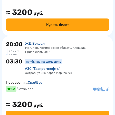
≈
3200
руб.
Купить билет
20:00
ЖД Вокзал
Могилев, Могилёвская область, площадь
7 ч 30 м
Привокзальная, 1
в пути
03:30
прибытие на след. день
АЗС "Газпромнефть"
Остров, улица Карла Маркса, 94
Перевозчик:
СкайБус
5 отзывов
4.2
≈
3200
руб.