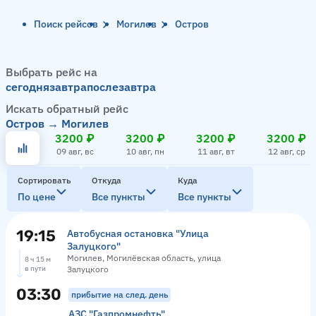
Поиск рейсов
Могилев
Остров
Выбрать рейс на
сегодня
завтра
послезавтра
Искать обратный рейс
Остров → Могилев
3200 ₽
3200 ₽
3200 ₽
3200 ₽
09 авг, вс
10 авг, пн
11 авг, вт
12 авг, ср
Сортировать
Откуда
Куда
По цене
Все пункты
Все пункты
19:15
Автобусная остановка "Улица
Залуцкого"
Могилев, Могилёвская область, улица
8 ч 15 м
в пути
Залуцкого
03:30
прибытие на след. день
АЗС "Газпромнефть"