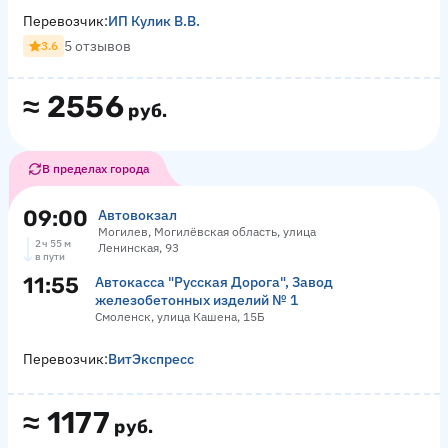
Перевозчик:
ИП Кулик В.В.
5 отзывов
3.6
≈
2556
руб.
В пределах города
09:00
Автовокзал
Могилев, Могилёвская область, улица
2 ч 55 м
Ленинская, 93
в пути
11:55
Автокасса "Русская Дорога", Завод
железобетонных изделий № 1
Смоленск, улица Кашена, 15Б
Перевозчик:
ВитЭкспресс
≈
1177
руб.