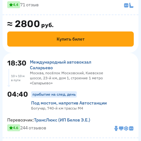
71 отзыв
4.4
≈
2800
руб.
Купить билет
18:30
Международный автовокзал
Саларьево
Москва, посёлок Московский, Киевское
10 ч 10 м
шоссе, 23-й км, дом 1, строение 1 метро
в пути
«Саларьево»
04:40
прибытие на след. день
Под мостом, напротив Автостанции
Богучар, 740-й км трассы М4
Перевозчик:
ТрансЛюкс (ИП Белов Э.Е.)
244 отзывов
4.6