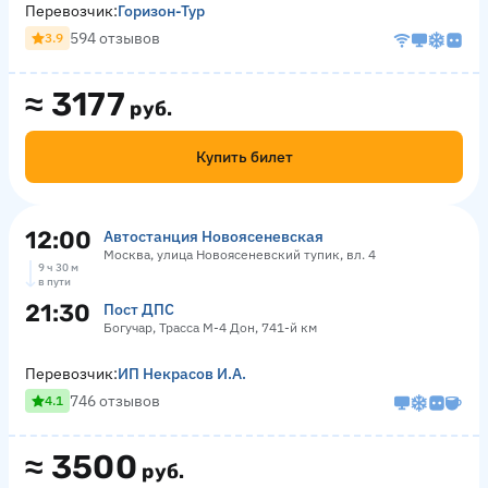
Перевозчик:
Горизон-Тур
594 отзывов
3.9
≈
3177
руб.
Купить билет
12:00
Автостанция Новоясеневская
Москва, улица Новоясеневский тупик, вл. 4
9 ч 30 м
в пути
21:30
Пост ДПС
Богучар, Трасса М-4 Дон, 741-й км
Перевозчик:
ИП Некрасов И.А.
746 отзывов
4.1
≈
3500
руб.