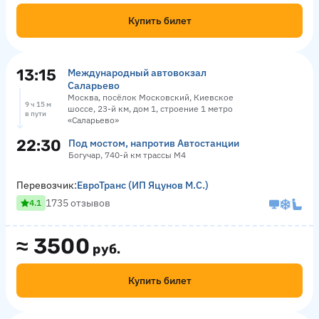
Купить билет
13:15
Международный автовокзал
Саларьево
Москва, посёлок Московский, Киевское
9 ч 15 м
шоссе, 23-й км, дом 1, строение 1 метро
в пути
«Саларьево»
22:30
Под мостом, напротив Автостанции
Богучар, 740-й км трассы М4
Перевозчик:
ЕвроТранс (ИП Яцунов М.С.)
1735 отзывов
4.1
≈
3500
руб.
Купить билет