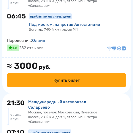
шоссе, 23-й км, дом 1, строение 1 метро
в пути
«Саларьево»
06:45
прибытие на след. день
Под мостом, напротив Автостанции
Богучар, 740-й км трассы М4
Перевозчик:
Олимп
282 отзывов
4.6
≈
3000
руб.
Купить билет
21:30
Международный автовокзал
Саларьево
Москва, посёлок Московский, Киевское
9 ч 40 м
шоссе, 23-й км, дом 1, строение 1 метро
в пути
«Саларьево»
07:10
прибытие на след. день