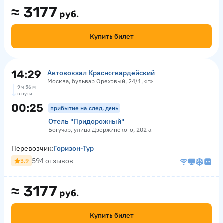
≈
3177
руб.
Купить билет
14:29
Автовокзал Красногвардейский
Москва, бульвар Ореховый, 24/1, «г»
9 ч 56 м
в пути
00:25
прибытие на след. день
Отель "Придорожный"
Богучар, улица Дзержинского, 202 а
Перевозчик:
Горизон-Тур
594 отзывов
3.9
≈
3177
руб.
Купить билет