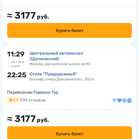
≈
3177
руб.
Купить билет
11:29
Центральный автовокзал
(Щелковский)
10 ч 56 м
Москва, Щёлковское шоссе, вл75
в пути
22:25
Отель "Придорожный"
Богучар, улица Дзержинского, 202 а
Перевозчик:
Горизон-Тур
594 отзывов
3.9
≈
3177
руб.
Купить билет