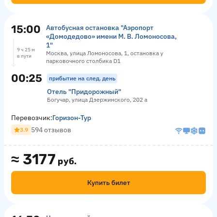
15:00
Автобусная остановка "Аэропорт
«Домодедово» имени М. В. Ломоносова,
1"
9 ч 25 м
Москва, улица Ломоносова, 1, остановка у
в пути
парковочного столбика D1
00:25
прибытие на след. день
Отель "Придорожный"
Богучар, улица Дзержинского, 202 а
Перевозчик:
Горизон-Тур
594 отзывов
3.9
≈
3177
руб.
Купить билет