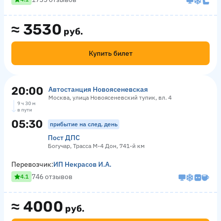
≈
3530
руб.
Купить билет
20:00
Автостанция Новоясеневская
Москва, улица Новоясеневский тупик, вл. 4
9 ч 30 м
в пути
05:30
прибытие на след. день
Пост ДПС
Богучар, Трасса М-4 Дон, 741-й км
Перевозчик:
ИП Некрасов И.А.
746 отзывов
4.1
≈
4000
руб.