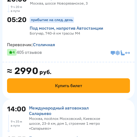
Москва, шоссе Новорязанское, 3
9 ч 20 м
в пути
05:20
прибытие на след. день
Под мостом, напротив Автостанции
Богучар, 740-й км трассы М4
Перевозчик:
Столичная
405 отзывов
4
≈
2990
руб.
Купить билет
14:00
Международный автовокзал
Саларьево
Москва, посёлок Московский, Киевское
9 ч 35 м
шоссе, 23-й км, дом 1, строение 1 метро
в пути
«Саларьево»