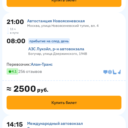
Купить билет
21:00
Автостанция Новоясеневская
Москва, улица Новоясеневский тупик, вл. 4
11 ч
в пути
08:00
прибытие на след. день
АЗС Лукойл, р-н автовокзала
Богучар, улица Дзержинского, 194В
Перевозчик:
Алан-Транс
256 отзывов
4.1
≈
2500
руб.
Купить билет
14:15
Международный автовокзал