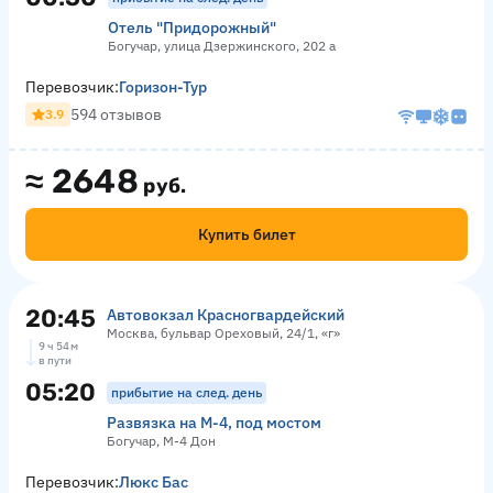
Отель "Придорожный"
Богучар, улица Дзержинского, 202 а
Перевозчик:
Горизон-Тур
594 отзывов
3.9
≈
2648
руб.
Купить билет
20:45
Автовокзал Красногвардейский
Москва, бульвар Ореховый, 24/1, «г»
9 ч 54 м
в пути
05:20
прибытие на след. день
Развязка на М-4, под мостом
Богучар, М-4 Дон
Перевозчик:
Люкс Бас