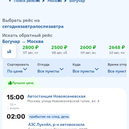
Поиск рейсов
Москва
Богучар
Выбрать рейс на
сегодня
завтра
послезавтра
Искать обратный рейс
Богучар → Москва
2800 ₽
2500 ₽
2600 ₽
2648 ₽
07 авг, пт
08 авг, сб
09 авг, вс
10 авг, пн
Сортировать
Откуда
Куда
Время отпр
По цене
Все пункты
Все пункты
Все пункт
Лучшая цена
15:00
Автостанция Новоясеневская
Москва, улица Новоясеневский тупик, вл. 4
11 ч
в пути
02:00
прибытие на след. день
АЗС Лукойл, р-н автовокзала