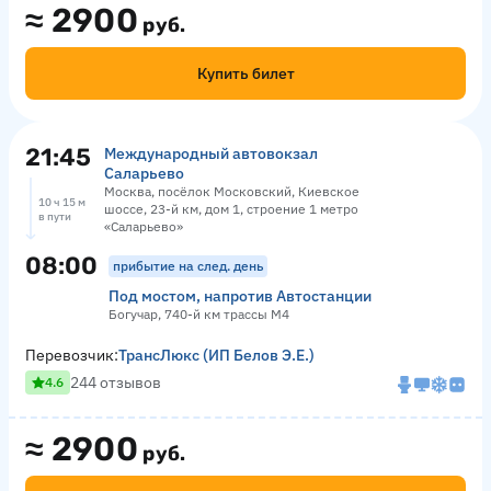
≈
2900
руб.
Купить билет
21:45
Международный автовокзал
Саларьево
Москва, посёлок Московский, Киевское
10 ч 15 м
шоссе, 23-й км, дом 1, строение 1 метро
в пути
«Саларьево»
08:00
прибытие на след. день
Под мостом, напротив Автостанции
Богучар, 740-й км трассы М4
Перевозчик:
ТрансЛюкс (ИП Белов Э.Е.)
244 отзывов
4.6
≈
2900
руб.