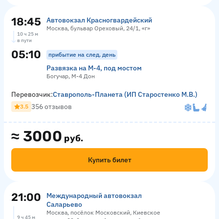
18:45
Автовокзал Красногвардейский
Москва, бульвар Ореховый, 24/1, «г»
10 ч 25 м
в пути
05:10
прибытие на след. день
Развязка на М-4, под мостом
Богучар, М-4 Дон
Перевозчик:
Ставрополь-Планета (ИП Старостенко М.В.)
356 отзывов
3.5
≈
3000
руб.
Купить билет
21:00
Международный автовокзал
Саларьево
Москва, посёлок Московский, Киевское
9 ч 45 м