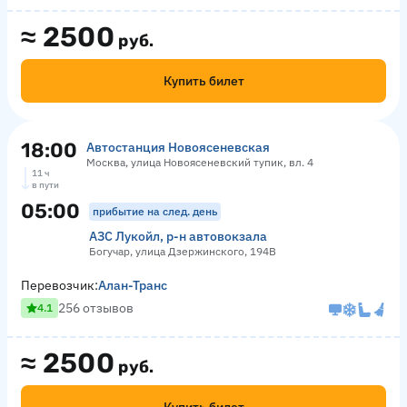
≈
2500
руб.
Купить билет
18:00
Автостанция Новоясеневская
Москва, улица Новоясеневский тупик, вл. 4
11 ч
в пути
05:00
прибытие на след. день
АЗС Лукойл, р-н автовокзала
Богучар, улица Дзержинского, 194В
Перевозчик:
Алан-Транс
256 отзывов
4.1
≈
2500
руб.