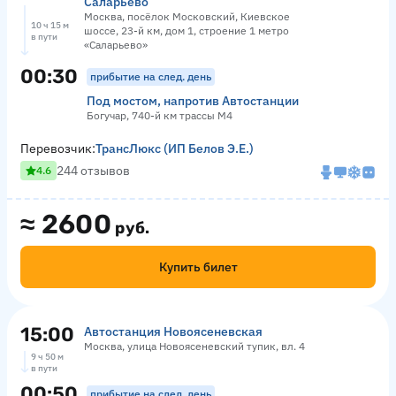
Саларьево
Москва, посёлок Московский, Киевское
10 ч 15 м
шоссе, 23-й км, дом 1, строение 1 метро
в пути
«Саларьево»
00:30
прибытие на след. день
Под мостом, напротив Автостанции
Богучар, 740-й км трассы М4
Перевозчик:
ТрансЛюкс (ИП Белов Э.Е.)
244 отзывов
4.6
≈
2600
руб.
Купить билет
15:00
Автостанция Новоясеневская
Москва, улица Новоясеневский тупик, вл. 4
9 ч 50 м
в пути
00:50
прибытие на след. день