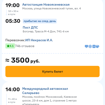
19:00
Автостанция Новоясеневская
Москва, улица Новоясеневский тупик, вл. 4
10 ч 30 м
в пути
05:30
прибытие на след. день
Пост ДПС
Богучар, Трасса М-4 Дон, 741-й км
Перевозчик:
ИП Некрасов И.А.
746 отзывов
4.1
≈
3500
руб.
Купить билет
14:00
Международный автовокзал
Саларьево
Москва, посёлок Московский, Киевское
9 ч 40 м
шоссе, 23-й км, дом 1, строение 1 метро
в пути
«Саларьево»