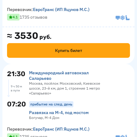
Перевозчик:
ЕвроТранс (ИП Яцунов М.С.)
1735 отзывов
4.1
≈
3530
руб.
Купить билет
21:30
Международный автовокзал
Саларьево
Москва, посёлок Московский, Киевское
9 ч 50 м
шоссе, 23-й км, дом 1, строение 1 метро
в пути
«Саларьево»
07:20
прибытие на след. день
Развязка на М-4, под мостом
Богучар, М-4 Дон
Перевозчик:
ЕвроТранс (ИП Яцунов М.С.)
1735 отзывов
4.1