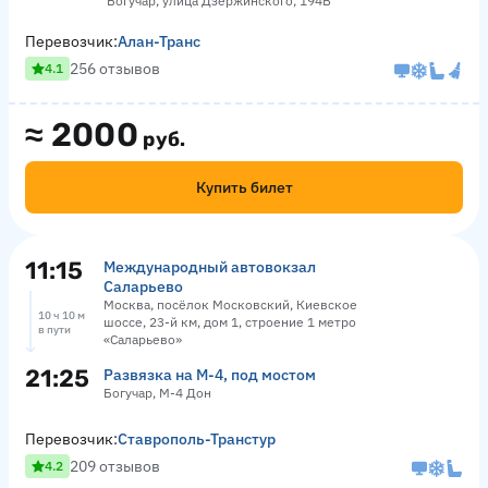
Богучар, улица Дзержинского, 194В
Перевозчик:
Алан-Транс
256 отзывов
4.1
≈
2000
руб.
Купить билет
11:15
Международный автовокзал
Саларьево
Москва, посёлок Московский, Киевское
10 ч 10 м
шоссе, 23-й км, дом 1, строение 1 метро
в пути
«Саларьево»
21:25
Развязка на М-4, под мостом
Богучар, М-4 Дон
Перевозчик:
Ставрополь-Транстур
209 отзывов
4.2