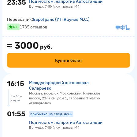
23:35
Под мостом, напротив Автостанции
Богучар, 740-й км трассы М4
Перевозчик:
ЕвроТранс (ИП Яцунов М.С.)
1735 отзывов
4.1
≈
3000
руб.
Купить билет
16:15
Международный автовокзал
Саларьево
Москва, посёлок Московский, Киевское
9 ч 40 м
шоссе, 23-й км, дом 1, строение 1 метро
в пути
«Саларьево»
01:55
прибытие на след. день
Под мостом, напротив Автостанции
Богучар, 740-й км трассы М4