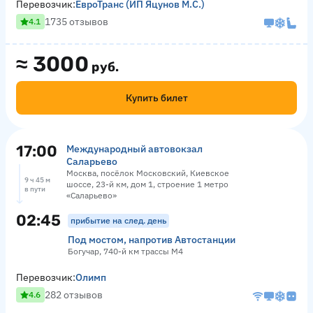
Перевозчик:
ЕвроТранс (ИП Яцунов М.С.)
1735 отзывов
4.1
≈
3000
руб.
Купить билет
17:00
Международный автовокзал
Саларьево
Москва, посёлок Московский, Киевское
9 ч 45 м
шоссе, 23-й км, дом 1, строение 1 метро
в пути
«Саларьево»
02:45
прибытие на след. день
Под мостом, напротив Автостанции
Богучар, 740-й км трассы М4
Перевозчик:
Олимп
282 отзывов
4.6