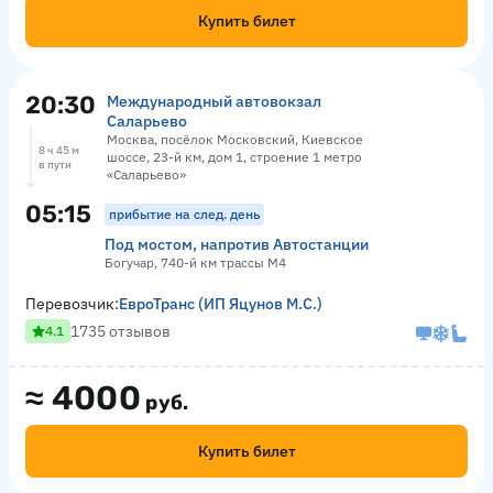
Купить билет
20:30
Международный автовокзал
Саларьево
Москва, посёлок Московский, Киевское
8 ч 45 м
шоссе, 23-й км, дом 1, строение 1 метро
в пути
«Саларьево»
05:15
прибытие на след. день
Под мостом, напротив Автостанции
Богучар, 740-й км трассы М4
Перевозчик:
ЕвроТранс (ИП Яцунов М.С.)
1735 отзывов
4.1
≈
4000
руб.
Купить билет