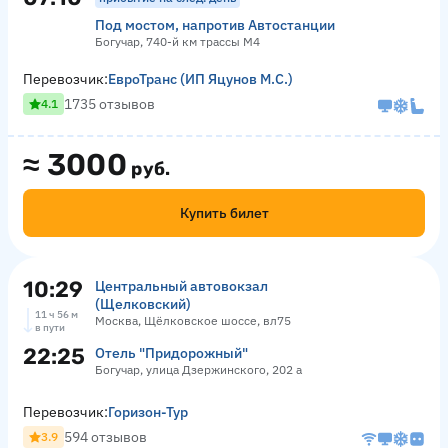
Под мостом, напротив Автостанции
Богучар, 740-й км трассы М4
Перевозчик:
ЕвроТранс (ИП Яцунов М.С.)
1735 отзывов
4.1
≈
3000
руб.
Купить билет
10:29
Центральный автовокзал
(Щелковский)
11 ч 56 м
Москва, Щёлковское шоссе, вл75
в пути
22:25
Отель "Придорожный"
Богучар, улица Дзержинского, 202 а
Перевозчик:
Горизон-Тур
594 отзывов
3.9