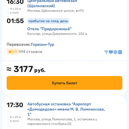
16:30
Центральный автовокзал
(Щелковский)
9 ч 25 м
Москва, Щёлковское шоссе, вл75
в пути
01:55
прибытие на след. день
Отель "Придорожный"
Богучар, улица Дзержинского, 202 а
Перевозчик:
Горизон-Тур
594 отзывов
3.9
≈
3177
руб.
Купить билет
17:30
Автобусная остановка "Аэропорт
«Домодедово» имени М. В. Ломоносова,
1"
8 ч 25 м
Москва, улица Ломоносова, 1, остановка у
в пути
парковочного столбика D1