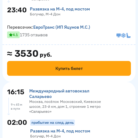
23:40
Развязка на М-4, под мостом
Богучар, М-4 Дон
Перевозчик:
ЕвроТранс (ИП Яцунов М.С.)
1735 отзывов
4.1
≈
3530
руб.
Купить билет
16:15
Международный автовокзал
Саларьево
Москва, посёлок Московский, Киевское
9 ч 45 м
шоссе, 23-й км, дом 1, строение 1 метро
в пути
«Саларьево»
02:00
прибытие на след. день
Развязка на М-4, под мостом
Богучар, М-4 Дон