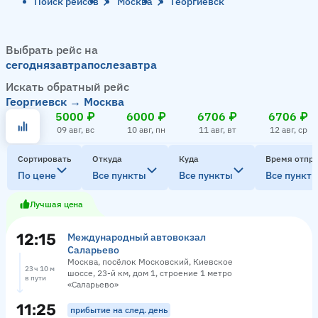
Поиск рейсов
Москва
Георгиевск
Выбрать рейс на
сегодня
завтра
послезавтра
Искать обратный рейс
Георгиевск → Москва
5000 ₽
6000 ₽
6706 ₽
6706 ₽
09 авг, вс
10 авг, пн
11 авг, вт
12 авг, ср
Сортировать
Откуда
Куда
Время отпр
По цене
Все пункты
Все пункты
Все пункт
Лучшая цена
12:15
Международный автовокзал
Саларьево
Москва, посёлок Московский, Киевское
23 ч 10 м
шоссе, 23-й км, дом 1, строение 1 метро
в пути
«Саларьево»
11:25
прибытие на след. день