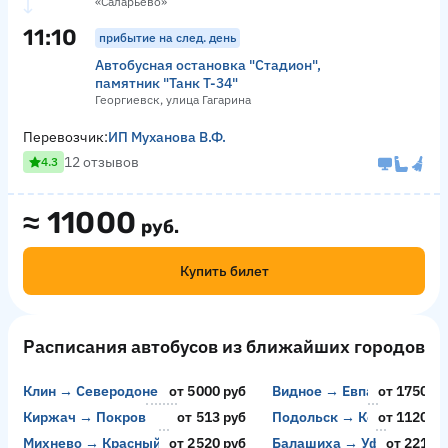
«Саларьево»
11:10
прибытие на след. день
Автобусная остановка "Стадион",
памятник "Танк Т-34"
Георгиевск, улица Гагарина
Перевозчик:
ИП Муханова В.Ф.
12 отзывов
4.3
≈
11000
руб.
Купить билет
Расписания автобусов из ближайших городов
Клин → Северодонецк
от 5000 руб
Видное → Евпатория
от 17500 
Киржач → Покров
от 513 руб
Подольск → Керчь
от 11200 
Михнево → Красный Колос
от 2520 руб
Балашиха → Уфа
от 2218 