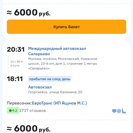
≈
6000
руб.
Купить билет
20:31
Международный автовокзал
Саларьево
Москва, посёлок Московский, Киевское
21 ч 40 м
шоссе, 23-й км, дом 1, строение 1 метро
в пути
«Саларьево»
18:11
прибытие на след. день
Автовокзал
Георгиевск, улица Калинина, 20
Перевозчик:
ЕвроТранс (ИП Яцунов М.С.)
1737 отзывов
4.2
≈
6000
руб.