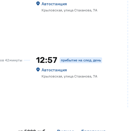
Автостанция
Крыловская, улица Стаханова, 7А
12:57
прибытие на след. день
сов 42 минуты
Автостанция
Крыловская, улица Стаханова, 7А