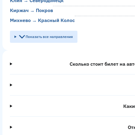
Клин → Северодонецк
Киржач → Покров
Михнево → Красный Колос
Показать все направления
Сколько стоит билет на ав
Каки
От