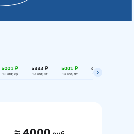
5001 ₽
5883 ₽
5001 ₽
6118 ₽
5001
12 авг, ср
13 авг, чт
14 авг, пт
15 авг, сб
16 авг,
≈
4000
руб.