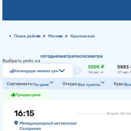
Поиск рейсов
Москва
Крыловская
сегодня
завтра
послезавтра
Выбрать рейс на
5000 ₽
5883 
Календарь низких цен
06 авг, чт
07 авг, 
Сортировать
Откуда
Куда
По цене
Все пункты
Вс
Лучшая цена
16:15
В пути: 14 ча
Международный автовокзал
Саларьево