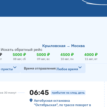
Крыловская → Москва
Искать обратный рейс
₽
5000 ₽
5000 ₽
4500 ₽
4000 ₽
пт
08 авг, сб
09 авг, вс
10 авг, пн
11 авг, вт
Время отправления
е пункты
Любое время
06:45
прибытие на след. день
сов 30 минут
Автобусная остановка
"Октябрьская", по трассе поворот в