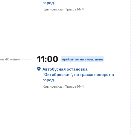
город.
Крыловская, Трасса М-4
11:00
прибытие на след. день
сов 40 минут
Автобусная остановка
"Октябрьская", по трассе поворот в
город.
Крыловская, Трасса М-4