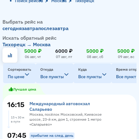
Поиск рейсов
Москва
Тихорецк
Выбрать рейс на
сегодня
завтра
послезавтра
Искать обратный рейс
Тихорецк → Москва
5000 ₽
6000 ₽
5000 ₽
5000 ₽
06 авг, чт
07 авг, пт
08 авг, сб
09 авг, вс
Сортировать
Откуда
Куда
Время отпр
По цене
Все пункты
Все пункты
Все пункт
Лучшая цена
16:15
Международный автовокзал
Саларьево
Москва, посёлок Московский, Киевское
15 ч 30 м
шоссе, 23-й км, дом 1, строение 1 метро
в пути
«Саларьево»
07:45
прибытие на след. день