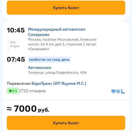
Купить билет
10:45
Международный автовокзал
Саларьево
Москва, посёлок Московский, Киевское
21 ч
шоссе, 23-й км, дом 1, строение 1 метро
в пути
«Саларьево»
07:45
прибытие на след. день
Автовокзал
Тихорецк, улица Подвойского, 42А
Перевозчик:
ЕвроТранс (ИП Яцунов М.С.)
1732 отзывов
4.1
≈
7000
руб.
Купить билет