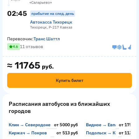
«Саларьево»
02:45
прибытие на след. день
Автокасса Тихорецк
Тихорецк, Р-217 Кавказ
Перевозчик:
Транс Шаттл
11 отзывов
4.6
≈
11765
руб.
Купить билет
Расписания автобусов из ближайших
городов
Клин → Северодонецк
от 5000 руб
Видное → Евпатория
от 17500 
Киржач → Покров
от 513 руб
Подольск → Керчь
от 11200 