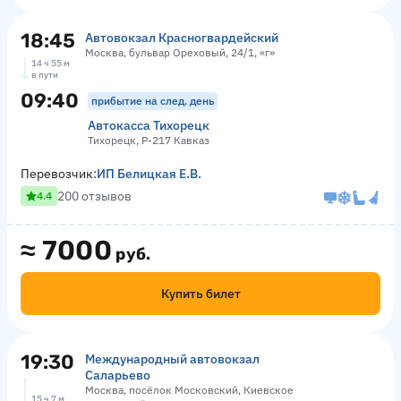
18:45
Автовокзал Красногвардейский
Москва, бульвар Ореховый, 24/1, «г»
14 ч 55 м
в пути
09:40
прибытие на след. день
Автокасса Тихорецк
Тихорецк, Р-217 Кавказ
Перевозчик:
ИП Белицкая Е.В.
200 отзывов
4.4
≈
7000
руб.
Купить билет
19:30
Международный автовокзал
Саларьево
Москва, посёлок Московский, Киевское
15 ч 7 м