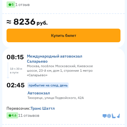
1 отзыв
5
≈
8236
руб.
Купить билет
08:15
Международный автовокзал
Саларьево
Москва, посёлок Московский, Киевское
18 ч 30 м
шоссе, 23-й км, дом 1, строение 1 метро
в пути
«Саларьево»
02:45
прибытие на след. день
Автовокзал
Тихорецк, улица Подвойского, 42А
Перевозчик:
Транс Шаттл
11 отзывов
4.6