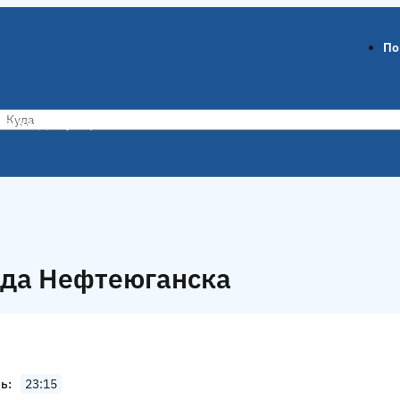
По
ов-на-Дону
Воронеж
ода Нефтеюганска
чь
23:15