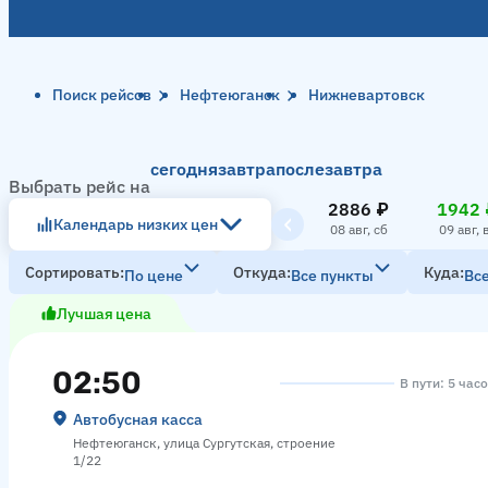
Поиск рейсов
Нефтеюганск
Нижневартовск
сегодня
завтра
послезавтра
Выбрать рейс на
2886 ₽
1942 
Календарь низких цен
08 авг, сб
09 авг, 
Сортировать
Откуда
Куда
По цене
Все пункты
Вс
Лучшая цена
02:50
В пути: 5 час
Автобусная касса
Нефтеюганск, улица Сургутская, строение
1/22