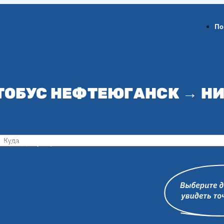
По
ТОБУС НЕФТЕЮГАНСК → 
ов-на-Дону
Воронеж