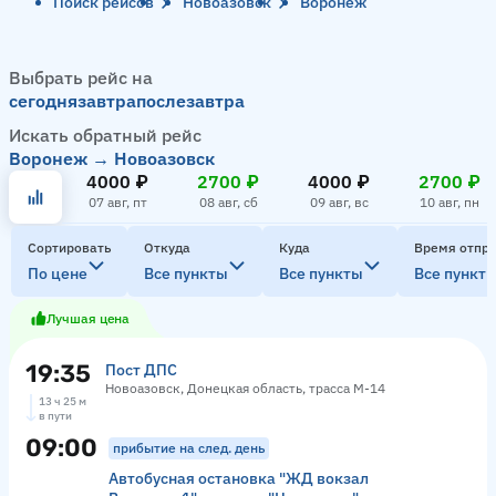
Поиск рейсов
Новоазовск
Воронеж
Выбрать рейс на
сегодня
завтра
послезавтра
Искать обратный рейс
Воронеж → Новоазовск
4000 ₽
2700 ₽
4000 ₽
2700 ₽
07 авг, пт
08 авг, сб
09 авг, вс
10 авг, пн
Сортировать
Откуда
Куда
Время отпр
По цене
Все пункты
Все пункты
Все пункт
Лучшая цена
19:35
Пост ДПС
Новоазовск, Донецкая область, трасса М-14
13 ч 25 м
в пути
09:00
прибытие на след. день
Автобусная остановка "ЖД вокзал