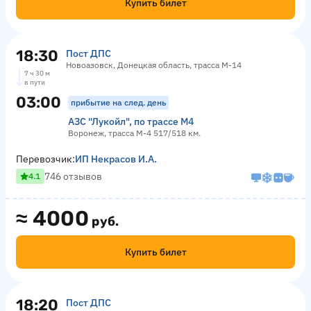
Купить билет
18:30
Пост ДПС
Новоазовск, Донецкая область, трасса М-14
7 ч 30 м
в пути
03:00
прибытие на след. день
АЗС "Лукойл", по трассе М4
Воронеж, трасса М-4 517/518 км.
Перевозчик:
ИП Некрасов И.А.
746 отзывов
4.1
≈
4000
руб.
Купить билет
18:20
Пост ДПС