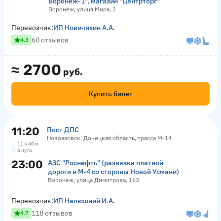
Воронеж-1", магазин "Центрторг"
Воронеж, улица Мира, 2
Перевозчик:
ИП Новичихин А.А.
60 отзывов
4.3
≈
2700
руб.
Купить билет
11:20
Пост ДПС
Новоазовск, Донецкая область, трасса М-14
11 ч 40 м
в пути
23:00
АЗС "Роснефть" (развязка платной
дороги и М-4 со стороны Новой Усмани)
Воронеж, улица Димитрова, 163
Перевозчик:
ИП Налюшний И.А.
118 отзывов
4.7