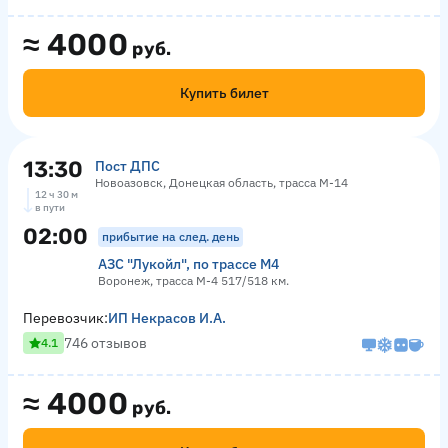
≈
4000
руб.
Купить билет
13:30
Пост ДПС
Новоазовск, Донецкая область, трасса М-14
12 ч 30 м
в пути
02:00
прибытие на след. день
АЗС "Лукойл", по трассе М4
Воронеж, трасса М-4 517/518 км.
Перевозчик:
ИП Некрасов И.А.
746 отзывов
4.1
≈
4000
руб.