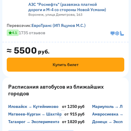
АЗС "Роснефть" (развязка платной
дороги и М-4 со стороны Новой Усмани)
Воронеж, улица Димитрова, 163
Перевозчик:
ЕвроТранс (ИП Яцунов М.С.)
1735 отзывов
4.1
≈
5500
руб.
Купить билет
Расписания автобусов из ближайших
городов
Иловайск → Кутейниково
от 1250 руб
Мариуполь → Локт
Матвеев-Курган → Шахтёрск
от 915 руб
Амвросиевка → До
Таганрог → Экспериментальный
от 1820 руб
Донецк → Экспери