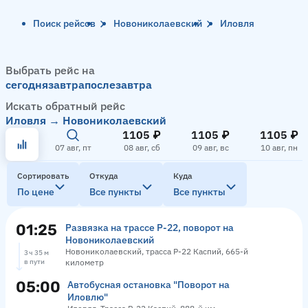
Поиск рейсов
Новониколаевский
Иловля
Выбрать рейс на
сегодня
завтра
послезавтра
Искать обратный рейс
Иловля → Новониколаевский
1105 ₽
1105 ₽
1105 ₽
07 авг, пт
08 авг, сб
09 авг, вс
10 авг, пн
Сортировать
Откуда
Куда
По цене
Все пункты
Все пункты
01:25
Развязка на трассе Р-22, поворот на
Новониколаевский
Новониколаевский, трасса Р-22 Каспий, 665-й
3 ч 35 м
в пути
километр
05:00
Автобусная остановка "Поворот на
Иловлю"