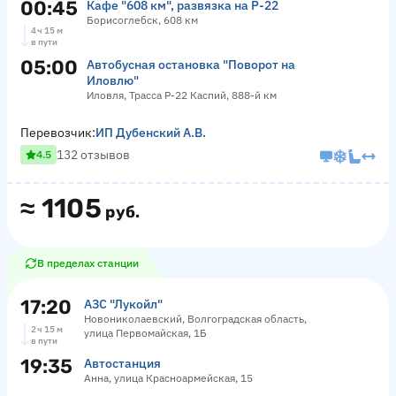
00:45
Кафе "608 км", развязка на Р-22
Борисоглебск, 608 км
4 ч 15 м
в пути
05:00
Автобусная остановка "Поворот на
Иловлю"
Иловля, Трасса Р-22 Каспий, 888-й км
Перевозчик:
ИП Дубенский А.В.
132 отзывов
4.5
≈
1105
руб.
В пределах станции
17:20
АЗС "Лукойл"
Новониколаевский, Волгоградская область,
2 ч 15 м
улица Первомайская, 1Б
в пути
19:35
Автостанция
Анна, улица Красноармейская, 15