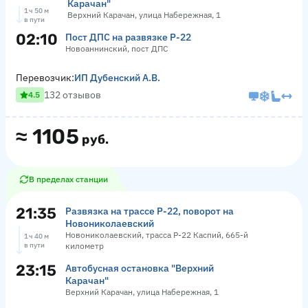
Карачан"
1 ч 50 м
Верхний Карачан, улица Набережная, 1
в пути
02:10
Пост ДПС на развязке Р-22
Новоаннинский, пост ДПС
Перевозчик:
ИП Дубенский А.В.
132 отзывов
4.5
≈
1105
руб.
В пределах станции
21:35
Развязка на трассе Р-22, поворот на
Новониколаевский
Новониколаевский, трасса Р-22 Каспий, 665-й
1 ч 40 м
в пути
километр
23:15
Автобусная остановка "Верхний
Карачан"
Верхний Карачан, улица Набережная, 1