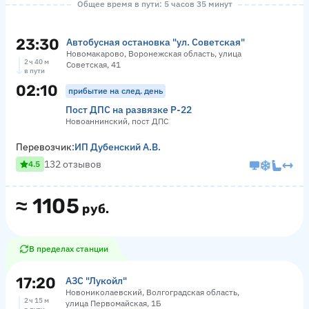
Общее время в пути: 5 часов 35 минут
23:30
Автобусная остановка "ул. Советская"
Новомакарово, Воронежская область, улица
2 ч 40 м
Советская, 41
в пути
02:10
прибытие на след. день
Пост ДПС на развязке Р-22
Новоаннинский, пост ДПС
Перевозчик:
ИП Дубенский А.В.
132 отзывов
4.5
≈
1105
руб.
В пределах станции
17:20
АЗС "Лукойл"
Новониколаевский, Волгоградская область,
2 ч 15 м
улица Первомайская, 1Б