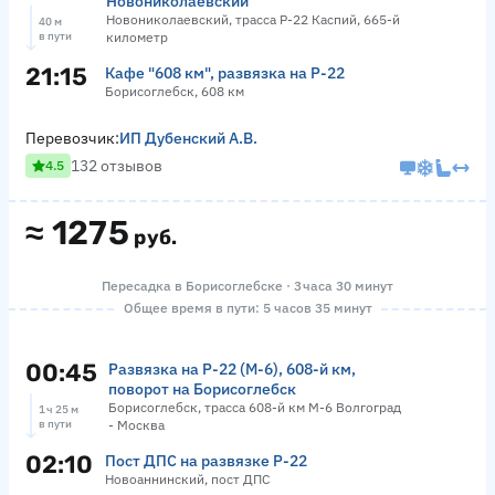
Новониколаевский
Новониколаевский, трасса Р-22 Каспий, 665-й
40 м
в пути
километр
21:15
Кафе "608 км", развязка на Р-22
Борисоглебск, 608 км
Перевозчик:
ИП Дубенский А.В.
132 отзывов
4.5
≈
1275
руб.
Пересадка в Борисоглебске · 3 часа 30 минут
Общее время в пути: 5 часов 35 минут
00:45
Развязка на Р-22 (М-6), 608-й км,
поворот на Борисоглебск
Борисоглебск, трасса 608-й км М-6 Волгоград
1 ч 25 м
в пути
- Москва
02:10
Пост ДПС на развязке Р-22
Новоаннинский, пост ДПС