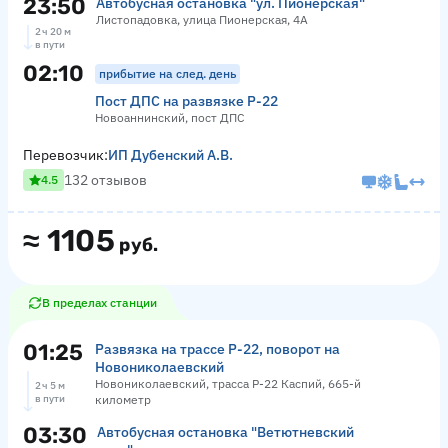
23:50
Автобусная остановка "ул. Пионерская"
Листопадовка, улица Пионерская, 4А
2 ч 20 м
в пути
02:10
прибытие на след. день
Пост ДПС на развязке Р-22
Новоаннинский, пост ДПС
Перевозчик:
ИП Дубенский А.В.
132 отзывов
4.5
≈
1105
руб.
В пределах станции
01:25
Развязка на трассе Р-22, поворот на
Новониколаевский
Новониколаевский, трасса Р-22 Каспий, 665-й
2 ч 5 м
в пути
километр
03:30
Автобусная остановка "Ветютневский