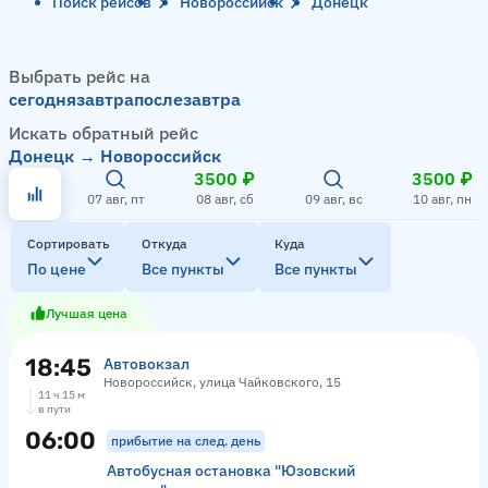
Поиск рейсов
Новороссийск
Донецк
Выбрать рейс на
сегодня
завтра
послезавтра
Искать обратный рейс
Донецк → Новороссийск
3500 ₽
3500 ₽
07 авг, пт
08 авг, сб
09 авг, вс
10 авг, пн
Сортировать
Откуда
Куда
По цене
Все пункты
Все пункты
Лучшая цена
18:45
Автовокзал
Новороссийск, улица Чайковского, 15
11 ч 15 м
в пути
06:00
прибытие на след. день
Автобусная остановка "Юзовский