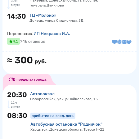
Макеевка, Донецкая область, проспект
30 м
в пути
Генерала Данилова
14:30
ТЦ «Молоко»
Донецк, улица Стадионная, 3Д
Перевозчик:
ИП Некрасов И.А.
746 отзывов
4.1
≈
300
руб.
В пределах города
20:30
Автовокзал
Новороссийск, улица Чайковского, 15
12 ч
в пути
08:30
прибытие на след. день
Автобусная остановка "Родничок"
Харцызск, Донецкая область, Трасса Н-21