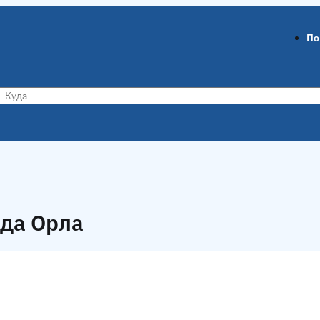
По
ов-на-Дону
Воронеж
ода Орла