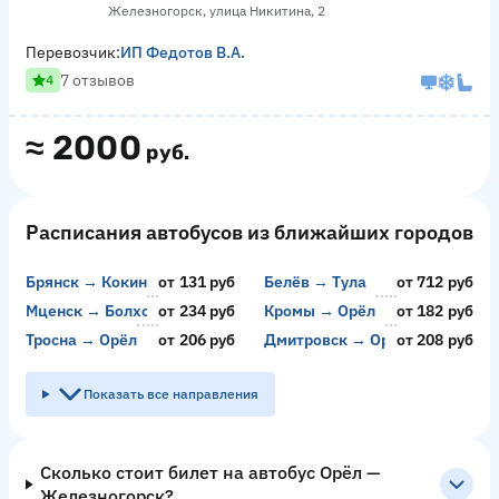
Железногорск, улица Никитина, 2
Перевозчик:
ИП Федотов В.А.
7 отзывов
4
≈
2000
руб.
Расписания автобусов из ближайших городов
Брянск → Кокино
от 131 руб
Белёв → Тула
от 712 руб
Мценск → Болхов
от 234 руб
Кромы → Орёл
от 182 руб
Тросна → Орёл
от 206 руб
Дмитровск → Орёл
от 208 руб
Показать все направления
Сколько стоит билет на автобус Орёл —
Железногорск?