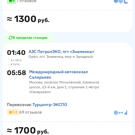
7 отзывов
4
≈
1300
руб.
В пределах станции
01:40
АЗС ПетролЭКО, пгт «Знаменка»
Орёл, пгт. Знаменка, мкр-н Западный
4 ч 18 м
в пути
05:58
Международный автовокзал
Саларьево
Москва, посёлок Московский, Киевское
шоссе, 23-й км, дом 1, строение 1 метро
«Саларьево»
Перевозчик:
Турцентр-ЭКСПО
69 отзывов
3.8
≈
1700
руб.