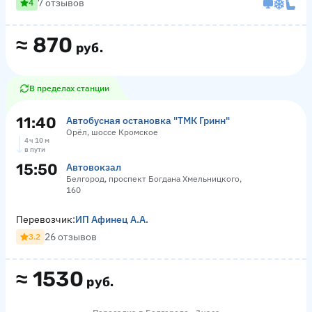
7 отзывов
4
≈
870
руб.
В пределах станции
11:40
Автобусная остановка "ТМК Гринн"
Орёл, шоссе Кромское
4 ч 10 м
в пути
15:50
Автовокзал
Белгород, проспект Богдана Хмельницкого,
160
Перевозчик:
ИП Афинец А.А.
26 отзывов
3.2
≈
1530
руб.