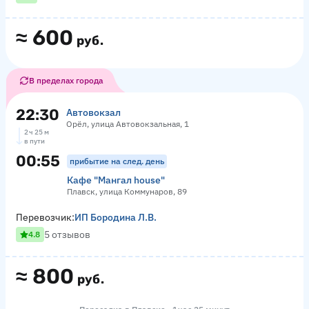
≈
600
руб.
В пределах города
22:30
Автовокзал
Орёл, улица Автовокзальная, 1
2 ч 25 м
в пути
00:55
прибытие на след. день
Кафе "Мангал house"
Плавск, улица Коммунаров, 89
Перевозчик:
ИП Бородина Л.В.
5 отзывов
4.8
≈
800
руб.