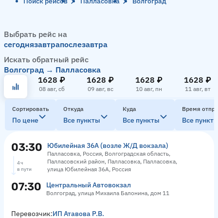
Поиск рейсов
Палласовка
Волгоград
Выбрать рейс на
сегодня
завтра
послезавтра
Искать обратный рейс
Волгоград → Палласовка
1628 ₽
1628 ₽
1628 ₽
1628 ₽
08 авг, сб
09 авг, вс
10 авг, пн
11 авг, вт
Сортировать
Откуда
Куда
Время отпр
По цене
Все пункты
Все пункты
Все пункт
03:30
Юбилейная 36А (возле Ж/Д вокзала)
Палласовка, Россия, Волгоградская область,
Палласовский район, Палласовка, Палласовка,
4 ч
улица Юбилейная 36А, Россия
в пути
07:30
Центральный Автовокзал
Волгоград, улица Михаила Балонина, дом 11
Перевозчик:
ИП Атавова Р.В.