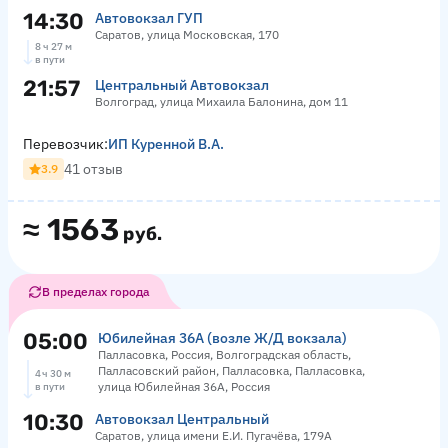
14:30
Автовокзал ГУП
Саратов, улица Московская, 170
8 ч 27 м
в пути
21:57
Центральный Автовокзал
Волгоград, улица Михаила Балонина, дом 11
Перевозчик:
ИП Куренной В.А.
41 отзыв
3.9
≈
1563
руб.
В пределах города
05:00
Юбилейная 36А (возле Ж/Д вокзала)
Палласовка, Россия, Волгоградская область,
Палласовский район, Палласовка, Палласовка,
4 ч 30 м
улица Юбилейная 36А, Россия
в пути
10:30
Автовокзал Центральный
Саратов, улица имени Е.И. Пугачёва, 179А