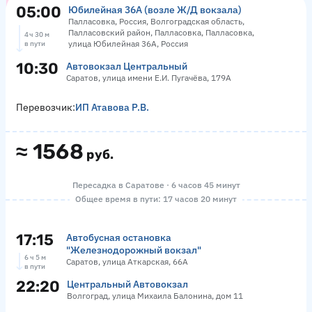
05:00
Юбилейная 36А (возле Ж/Д вокзала)
Палласовка, Россия, Волгоградская область,
Палласовский район, Палласовка, Палласовка,
4 ч 30 м
улица Юбилейная 36А, Россия
в пути
10:30
Автовокзал Центральный
Саратов, улица имени Е.И. Пугачёва, 179А
Перевозчик:
ИП Атавова Р.В.
≈
1568
руб.
Пересадка в Саратове · 6 часов 45 минут
Общее время в пути: 17 часов 20 минут
17:15
Автобусная остановка
"Железнодорожный вокзал"
6 ч 5 м
Саратов, улица Аткарская, 66А
в пути
22:20
Центральный Автовокзал
Волгоград, улица Михаила Балонина, дом 11