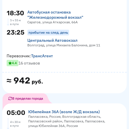
18:30
Автобусная остановка
"Железнодорожный вокзал"
5 ч 55 м
Саратов, улица Аткарская, 66А
в пути
23:25
прибытие на след. день
Центральный Автовокзал
Волгоград, улица Михаила Балонина, дом 11
Перевозчик:
ТрансАгент
16 отзывов
4.4
≈
942
руб.
В пределах города
05:00
Юбилейная 36А (возле Ж/Д вокзала)
Палласовка, Россия, Волгоградская область,
Палласовский район, Палласовка, Палласовка,
4 ч 30 м
улица Юбилейная 36А, Россия
в пути