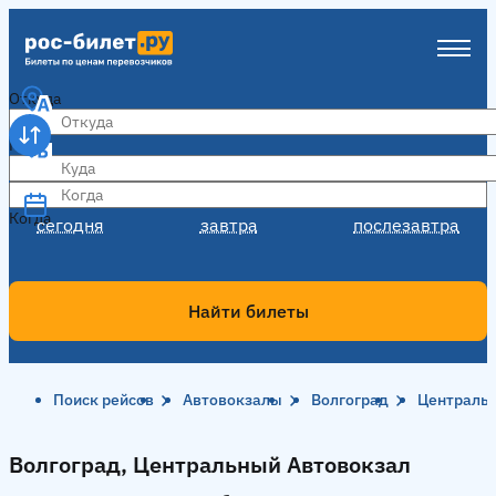
Откуда
Куда
Когда
Когда
сегодня
завтра
послезавтра
Найти билеты
Поиск рейсов
Автовокзалы
Волгоград
Централь
Волгоград, Центральный Автовокзал