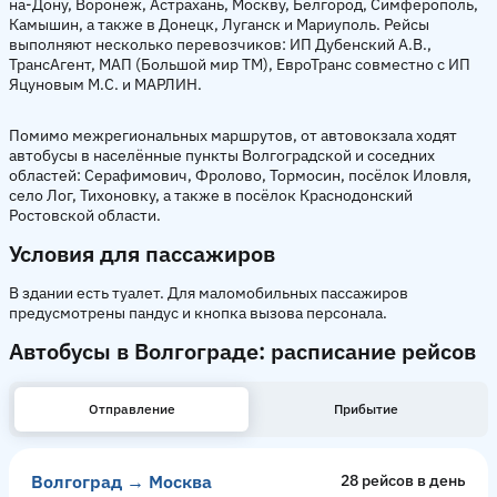
на-Дону, Воронеж, Астрахань, Москву, Белгород, Симферополь,
Камышин, а также в Донецк, Луганск и Мариуполь. Рейсы
выполняют несколько перевозчиков: ИП Дубенский А.В.,
ТрансАгент, МАП (Большой мир ТМ), ЕвроТранс совместно с ИП
Яцуновым М.С. и МАРЛИН.
Помимо межрегиональных маршрутов, от автовокзала ходят
автобусы в населённые пункты Волгоградской и соседних
областей: Серафимович, Фролово, Тормосин, посёлок Иловля,
село Лог, Тихоновку, а также в посёлок Краснодонский
Ростовской области.
Условия для пассажиров
В здании есть туалет. Для маломобильных пассажиров
предусмотрены пандус и кнопка вызова персонала.
Автобусы в Волгограде: расписание рейсов
Отправление
Прибытие
Волгоград → Москва
28 рейсов в день