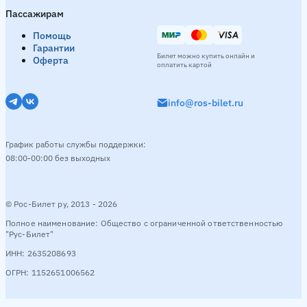
Луганск → Волгоград
Пассажирам
День
10:55
16:35
17:00
Вечер
18:30
19:00
21:3
Помощь
Гарантии
Билет можно купить онлайн и
Оферта
Смотреть расписание
оплатить картой
info@ros-bilet.ru
Ростов-на-Дону → Волгоград
15 рейсов в день
Утро
06:30
07:50
08:30
День
10:00
11:00
14:00
График работы службы поддержки:
08:00-00:00 без выходных
Смотреть расписание
© Рос-Билет ру, 2013 - 2026
Симферополь → Волгоград
1 рейс в день
Полное наименование: Общество с ограниченной ответственностью
"Рус-Билет"
День
16:00
ИНН: 2635208693
ОГРН: 1152651006562
Смотреть расписание