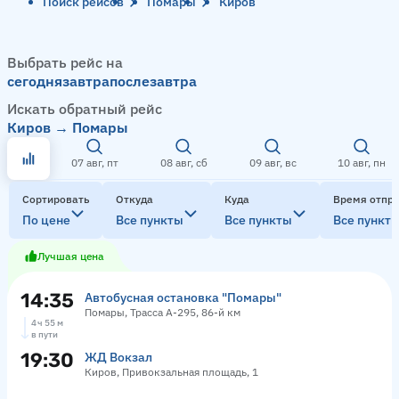
Поиск рейсов
Помары
Киров
Выбрать рейс на
сегодня
завтра
послезавтра
Искать обратный рейс
Киров → Помары
07 авг, пт
08 авг, сб
09 авг, вс
10 авг, пн
Сортировать
Откуда
Куда
Время отпр
По цене
Все пункты
Все пункты
Все пункт
Лучшая цена
14:35
Автобусная остановка "Помары"
Помары, Трасса А-295, 86-й км
4 ч 55 м
в пути
19:30
ЖД Вокзал
Киров, Привокзальная площадь, 1