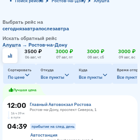
Поиск рейсов
Ростов-на-Дону
Алушта
Выбрать рейс на
сегодня
завтра
послезавтра
Искать обратный рейс
Алушта → Ростов-на-Дону
3500 ₽
3000 ₽
3000 ₽
3000 ₽
06 авг, чт
07 авг, пт
08 авг, сб
09 авг, вс
Сортировать
Откуда
Куда
Время отпр
По цене
Все пункты
Все пункты
Все пункт
Лучшая цена
12:00
Главный Автовокзал Ростова
Ростов-на-Дону, проспект Сиверса, 1
16 ч 39 м
в пути
04:39
прибытие на след. день
Автостанция