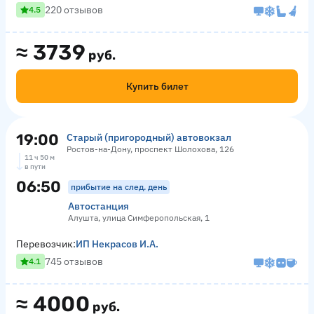
220 отзывов
4.5
≈
3739
руб.
Купить билет
19:00
Старый (пригородный) автовокзал
Ростов-на-Дону, проспект Шолохова, 126
11 ч 50 м
в пути
06:50
прибытие на след. день
Автостанция
Алушта, улица Симферопольская, 1
Перевозчик:
ИП Некрасов И.А.
745 отзывов
4.1
≈
4000
руб.