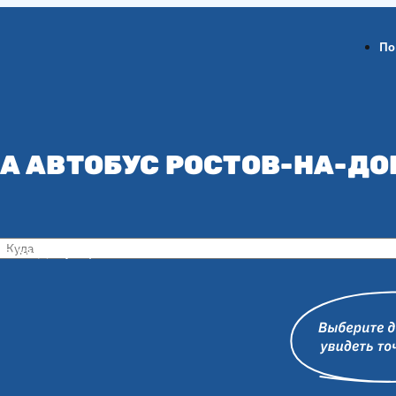
По
А АВТОБУС РОСТОВ-НА-ДО
ов-на-Дону
Воронеж