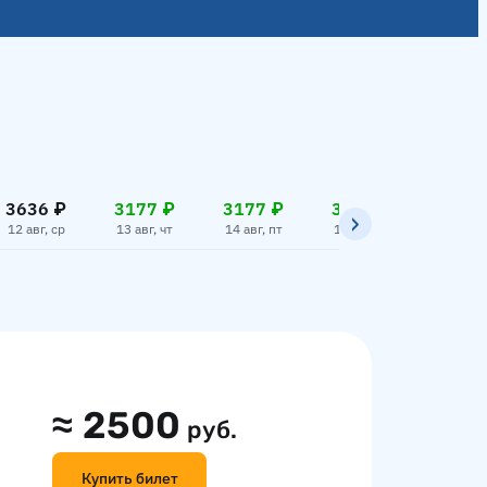
3636 ₽
3177 ₽
3177 ₽
3177 ₽
3177
12 авг, ср
13 авг, чт
14 авг, пт
15 авг, сб
16 авг,
≈
2500
руб.
Купить билет