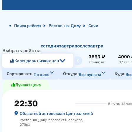
Поиск рейсов
Ростов-на-Дону
Сочи
сегодня
завтра
послезавтра
Выбрать рейс на
3859 ₽
4000 
Календарь низких цен
06 авг, чт
07 авг, 
Сортировать
Откуда
Куда
По цене
Все пункты
Вс
Лучшая цена
22:30
В пути: 12 ча
Областной автовокзал Центральный
Ростов-на-Дону, проспект Шолохова,
270к1