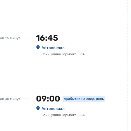
16:45
сов 15 минут
Автовокзал
Сочи, улица Горького, 56А
09:00
прибытие на след. день
сов 30 минут
Автовокзал
Сочи, улица Горького, 56А