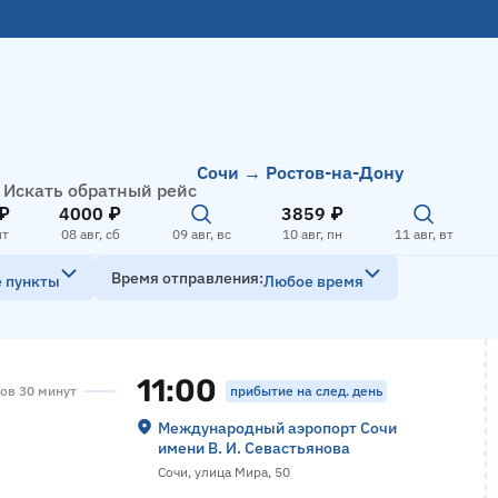
Сочи → Ростов-на-Дону
Искать обратный рейс
₽
4000 ₽
3859 ₽
пт
08 авг, сб
09 авг, вс
10 авг, пн
11 авг, вт
Время отправления
е пункты
Любое время
11:00
прибытие на след. день
сов 30 минут
Международный аэропорт Сочи
имени В. И. Севастьянова
Сочи, улица Мира, 50