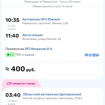
Пересадка в Мариуполе · 3 часа 40 минут
Общее время в пути: 8 часов
10:35
Автовокзал №2 Южный
Мариуполь, проспект Ленина, 118
1 ч 5 м
в пути
11:40
Автостанция
Волноваха, улица Ленина, 26
Перевозчик:
ИП Некрасов И.А.
749 отзывов
4.1
≈
400
руб.
В пределах города
03:40
Областной автовокзал Центральный
Ростов-на-Дону, проспект Шолохова, 270к1
3 ч 15 м
в пути