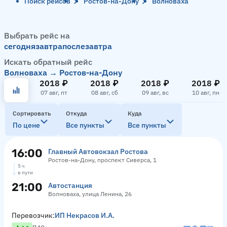
Поиск рейсов
Ростов-на-Дону
Волноваха
Выбрать рейс на
сегодня
завтра
послезавтра
Искать обратный рейс
Волноваха → Ростов-на-Дону
2018 ₽
2018 ₽
2018 ₽
2018 ₽
07 авг, пт
08 авг, сб
09 авг, вс
10 авг, пн
Сортировать
Откуда
Куда
По цене
Все пункты
Все пункты
16:00
Главный Автовокзал Ростова
Ростов-на-Дону, проспект Сиверса, 1
5 ч
в пути
21:00
Автостанция
Волноваха, улица Ленина, 26
Перевозчик:
ИП Некрасов И.А.