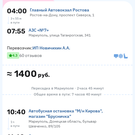
04:00
Главный Автовокзал Ростова
Ростов-на-Дону, проспект Сиверса, 1
3 ч 55 м
в пути
07:55
АЗС «№7»
Мариуполь, улица Таганрогская, 341
Перевозчик:
ИП Новичихин А.А.
60 отзывов
4.3
≈
1400
руб.
Пересадка в Мариуполе · 2 часа 45 минут
Общее время в пути: 7 часов 40 минут
10:40
Автобусная остановка "М/н Кирова",
магазин "Брусничка"
Мариуполь, Донецкая область, бульвар
1 ч
в пути
Шевченко, 89/105