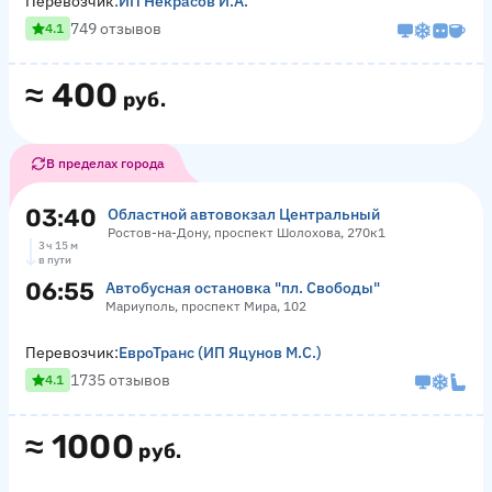
Перевозчик:
ИП Некрасов И.А.
749 отзывов
4.1
≈
400
руб.
В пределах города
03:40
Областной автовокзал Центральный
Ростов-на-Дону, проспект Шолохова, 270к1
3 ч 15 м
в пути
06:55
Автобусная остановка "пл. Свободы"
Мариуполь, проспект Мира, 102
Перевозчик:
ЕвроТранс (ИП Яцунов М.С.)
1735 отзывов
4.1
≈
1000
руб.