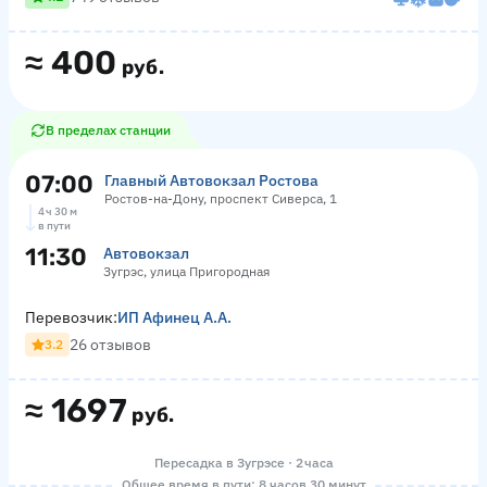
≈
400
руб.
В пределах станции
07:00
Главный Автовокзал Ростова
Ростов-на-Дону, проспект Сиверса, 1
4 ч 30 м
в пути
11:30
Автовокзал
Зугрэс, улица Пригородная
Перевозчик:
ИП Афинец А.А.
26 отзывов
3.2
≈
1697
руб.
Пересадка в Зугрэсе · 2 часа
Общее время в пути: 8 часов 30 минут