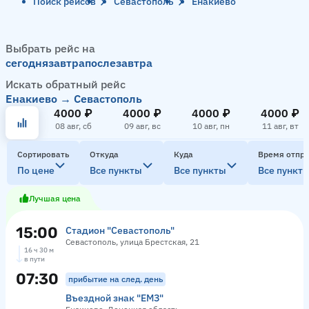
Поиск рейсов
Севастополь
Енакиево
Выбрать рейс на
сегодня
завтра
послезавтра
Искать обратный рейс
Енакиево → Севастополь
4000 ₽
4000 ₽
4000 ₽
4000 ₽
08 авг, сб
09 авг, вс
10 авг, пн
11 авг, вт
Сортировать
Откуда
Куда
Время отпр
По цене
Все пункты
Все пункты
Все пункт
Лучшая цена
15:00
Стадион "Севастополь"
Севастополь, улица Брестская, 21
16 ч 30 м
в пути
07:30
прибытие на след. день
Въездной знак "ЕМЗ"