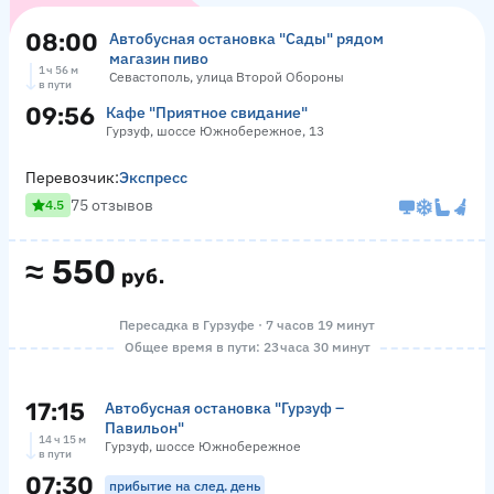
08:00
Автобусная остановка "Сады" рядом
магазин пиво
1 ч 56 м
Севастополь, улица Второй Обороны
в пути
09:56
Кафе "Приятное свидание"
Гурзуф, шоссе Южнобережное, 13
Перевозчик:
Экспресс
75 отзывов
4.5
≈
550
руб.
Пересадка в Гурзуфе · 7 часов 19 минут
Общее время в пути: 23 часа 30 минут
17:15
Автобусная остановка "Гурзуф –
Павильон"
14 ч 15 м
Гурзуф, шоссе Южнобережное
в пути
07:30
прибытие на след. день