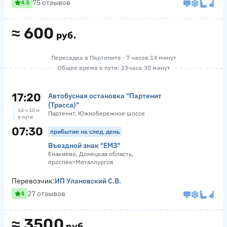
75 отзывов
4.5
≈
600
руб.
Пересадка в Партените · 7 часов 14 минут
Общее время в пути: 23 часа 30 минут
17:20
Автобусная остановка "Партенит
(Трасса)"
14 ч 10 м
Партенит, Южнобережное шоссе
в пути
07:30
прибытие на след. день
Въездной знак "ЕМЗ"
Енакиево, Донецкая область,
проспектМеталлургов
Перевозчик:
ИП Улановский С.В.
27 отзывов
4
≈
3500
руб.