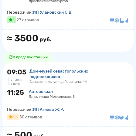
проспектМеталлургов
Перевозчик:
ИП Улановский С.В.
27 отзывов
4
≈
3500
руб.
В пределах станции
09:05
Дом-музей севастопольских
подпольщиков
2 ч 20 м
Севастополь, улица Ревякина, 44
в пути
11:25
Автовокзал
Ялта, улица Московская, 8
Перевозчик:
ИП Атиева Ж.Р.
30 отзывов
3.5
≈
500