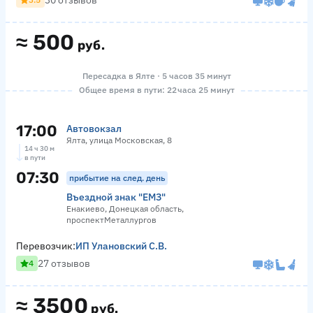
30 отзывов
≈
500
руб.
Пересадка в Ялте · 5 часов 35 минут
Общее время в пути: 22 часа 25 минут
17:00
Автовокзал
Ялта, улица Московская, 8
14 ч 30 м
в пути
07:30
прибытие на след. день
Въездной знак "ЕМЗ"
Енакиево, Донецкая область,
проспектМеталлургов
Перевозчик:
ИП Улановский С.В.
27 отзывов
4
≈
3500
руб.