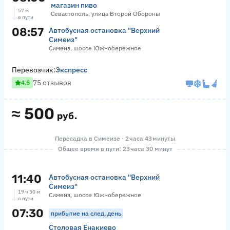
магазин пиво
57 м
Севастополь, улица Второй Обороны
в пути
08:57
Автобусная остановка "Верхний
Симеиз"
Симеиз, шоссе Южнобережное
Перевозчик:
Экспресс
75 отзывов
4.5
≈
500
руб.
Пересадка в Симеизе · 2 часа 43 минуты
Общее время в пути: 23 часа 30 минут
11:40
Автобусная остановка "Верхний
Симеиз"
19 ч 50 м
Симеиз, шоссе Южнобережное
в пути
07:30
прибытие на след. день
Столовая Енакиево