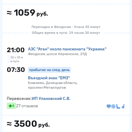
≈
1059
руб.
Пересадка в Феодосии · 4 часа 45 минут
Общее время в пути: 19 часов 30 минут
21:00
АЗС "Атан" около пансионата "Украина"
Феодосия, шоссе Керченское, 27Д
10 ч 30 м
в пути
07:30
прибытие на след. день
Въездной знак "ЕМЗ"
Енакиево, Донецкая область,
проспектМеталлургов
Перевозчик:
ИП Улановский С.В.
27 отзывов
4
≈
3500
руб.