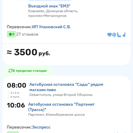
Въездной знак "ЕМЗ"
Енакиево, Донецкая область,
проспектМеталлургов
Перевозчик:
ИП Улановский С.В.
27 отзывов
4
≈
3500
руб.
В пределах станции
08:00
Автобусная остановка "Сады" рядом
магазин пиво
2 ч 6 м
Севастополь, улица Второй Обороны
в пути
10:06
Автобусная остановка "Партенит
(Трасса)"
Партенит, Южнобережное шоссе
Перевозчик:
Экспресс