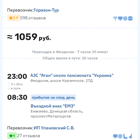
Перевозчик:
Горизон-Тур
598 отзывов
3.9
≈
1059
руб.
Пересадка в Феодосии · 7 часов 35 минут
Общее время в пути: 20 часов
23:00
АЗС "Атан" около пансионата "Украина"
Феодосия, шоссе Керченское, 27Д
9 ч 30 м
в пути
08:30
прибытие на след. день
Въездной знак "ЕМЗ"
Енакиево, Донецкая область,
проспектМеталлургов
Перевозчик:
ИП Улановский С.В.
27 отзывов
4