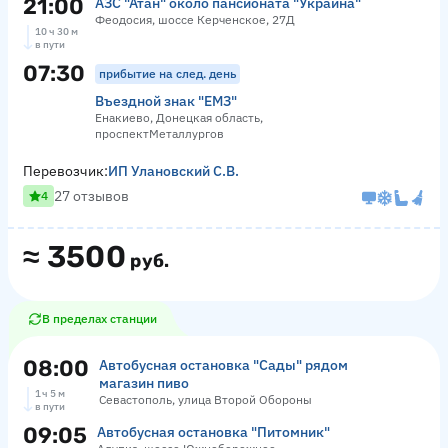
21:00
АЗС "Атан" около пансионата "Украина"
Феодосия, шоссе Керченское, 27Д
10 ч 30 м
в пути
07:30
прибытие на след. день
Въездной знак "ЕМЗ"
Енакиево, Донецкая область,
проспектМеталлургов
Перевозчик:
ИП Улановский С.В.
27 отзывов
4
≈
3500
руб.
В пределах станции
08:00
Автобусная остановка "Сады" рядом
магазин пиво
1 ч 5 м
Севастополь, улица Второй Обороны
в пути
09:05
Автобусная остановка "Питомник"