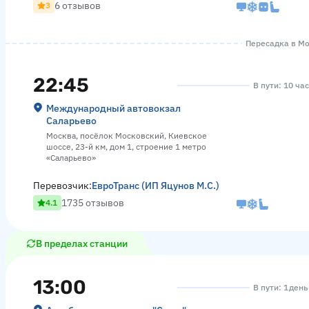
6 отзывов
3
Пересадка в Мос
22:45
В пути: 10 ча
Международный автовокзал
Саларьево
Москва, посёлок Московский, Киевское
шоссе, 23-й км, дом 1, строение 1 метро
«Саларьево»
Перевозчик:
ЕвроТранс (ИП Яцунов М.С.)
1735 отзывов
4.1
В пределах станции
13:00
В пути: 1 день