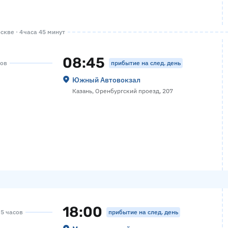
кве · 4 часа 45 минут
08:45
прибытие на след. день
сов
Южный Автовокзал
Казань, Оренбургский проезд, 207
18:00
прибытие на след. день
 5 часов