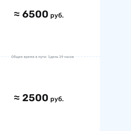
≈
6500
руб.
Общее время в пути: 1 день 19 часов
≈
2500
руб.