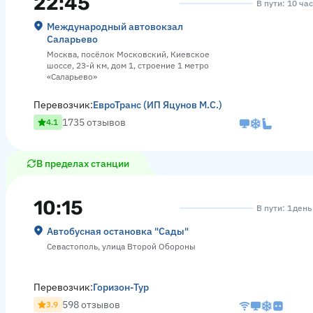
22:45
В пути: 10 ча
Международный автовокзал
Саларьево
Москва, посёлок Московский, Киевское
шоссе, 23-й км, дом 1, строение 1 метро
«Саларьево»
Перевозчик:
ЕвроТранс (ИП Яцунов М.С.)
1735 отзывов
4.1
В пределах станции
10:15
В пути: 1 день
Автобусная остановка "Сады"
Севастополь, улица Второй Обороны
Перевозчик:
Горизон-Тур
598 отзывов
3.9