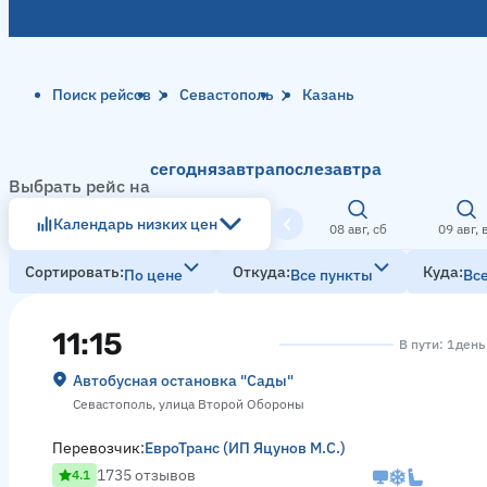
Поиск рейсов
Севастополь
Казань
сегодня
завтра
послезавтра
Выбрать рейс на
Календарь низких цен
08 авг, сб
09 авг, 
Сортировать
Откуда
Куда
По цене
Все пункты
Вс
11:15
В пути: 1 день
Автобусная остановка "Сады"
Севастополь, улица Второй Обороны
Перевозчик:
ЕвроТранс (ИП Яцунов М.С.)
1735 отзывов
4.1