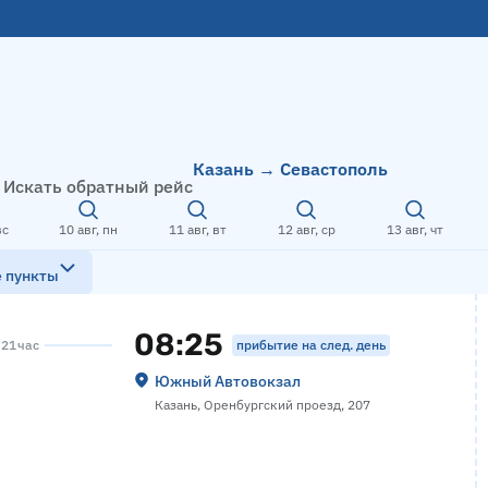
Казань → Севастополь
Искать обратный рейс
вс
10 авг, пн
11 авг, вт
12 авг, ср
13 авг, чт
е пункты
08:25
прибытие на след. день
 21 час
Южный Автовокзал
Казань, Оренбургский проезд, 207