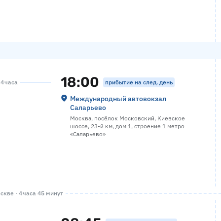
18:00
прибытие на след. день
 4 часа
Международный автовокзал
Саларьево
Москва, посёлок Московский, Киевское
шоссе, 23-й км, дом 1, строение 1 метро
«Саларьево»
кве · 4 часа 45 минут