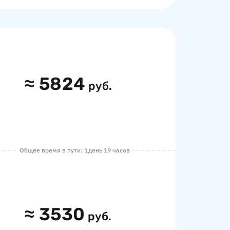
≈
5824
руб.
Общее время в пути: 1 день 19 часов
≈
3530
руб.