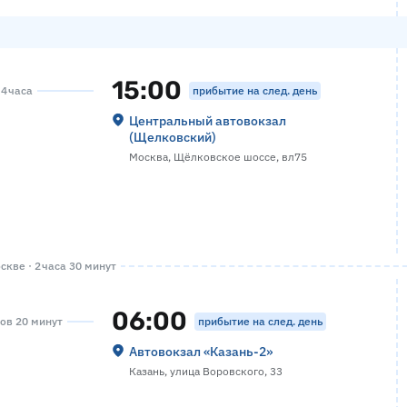
15:00
прибытие на след. день
 4 часа
Центральный автовокзал
(Щелковский)
Москва, Щёлковское шоссе, вл75
кве · 2 часа 30 минут
06:00
прибытие на след. день
сов 20 минут
Автовокзал «‎Казань-2»
Казань, улица Воровского, 33