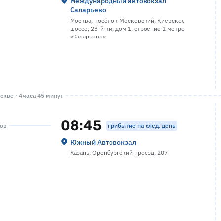
Международный автовокзал
Саларьево
Москва, посёлок Московский, Киевское
шоссе, 23-й км, дом 1, строение 1 метро
«Саларьево»
кве · 4 часа 45 минут
08:45
прибытие на след. день
сов
Южный Автовокзал
Казань, Оренбургский проезд, 207