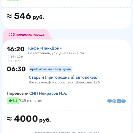
≈
546
руб.
В пределах города
16:20
Кафе «Пан-Док»
Севастополь, улица Ревякина, 2а
14 ч 10 м
в пути
06:30
прибытие на след. день
Старый (пригородный) автовокзал
Ростов-на-Дону, проспект Шолохова, 126
Перевозчик:
ИП Некрасов И.А.
745 отзывов
4.1
≈
4000
руб.
Пересадка в Ростове-на-Дону · 2 часа