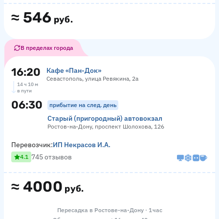
≈
546
руб.
В пределах города
16:20
Кафе «Пан-Док»
Севастополь, улица Ревякина, 2а
14 ч 10 м
в пути
06:30
прибытие на след. день
Старый (пригородный) автовокзал
Ростов-на-Дону, проспект Шолохова, 126
Перевозчик:
ИП Некрасов И.А.
745 отзывов
4.1
≈
4000
руб.
Пересадка в Ростове-на-Дону · 1 час