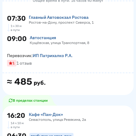
Общее время в пути: 16 часов 40 минут
07:30
Главный Автовокзал Ростова
Ростов-на-Дону, проспект Сиверса, 1
1 ч 30 м
в пути
09:00
Автостанция
Кущёвская, улица Транспортная, 8
Перевозчик:
ИП Патрихалко Р.А.
1 отзыв
1
≈
485
руб.
В пределах станции
16:20
Кафе «Пан-Док»
Севастополь, улица Ревякина, 2а
14 ч 10 м
в пути
06:30
прибытие на след. день