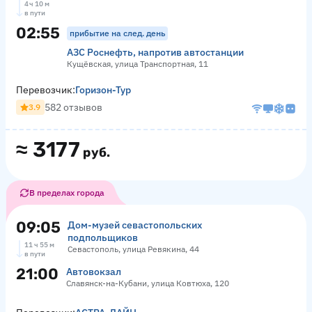
4 ч 10 м
в пути
02:55
прибытие на след. день
АЗС Роснефть, напротив автостанции
Кущёвская, улица Транспортная, 11
Перевозчик:
Горизон-Тур
582 отзывов
3.9
≈
3177
руб.
В пределах города
09:05
Дом-музей севастопольских
подпольщиков
11 ч 55 м
Севастополь, улица Ревякина, 44
в пути
21:00
Автовокзал
Славянск-на-Кубани, улица Ковтюха, 120