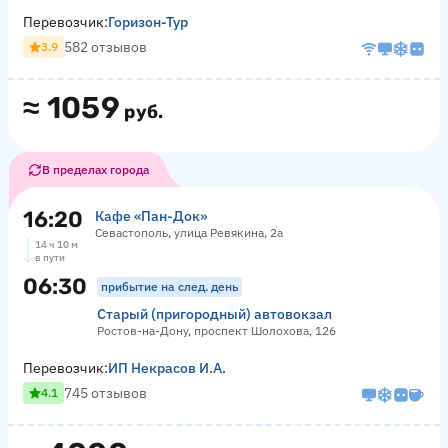
Перевозчик:
Горизон-Тур
582 отзывов
3.9
≈
1059
руб.
В пределах города
16:20
Кафе «Пан-Док»
Севастополь, улица Ревякина, 2а
14 ч 10 м
в пути
06:30
прибытие на след. день
Старый (пригородный) автовокзал
Ростов-на-Дону, проспект Шолохова, 126
Перевозчик:
ИП Некрасов И.А.
745 отзывов
4.1