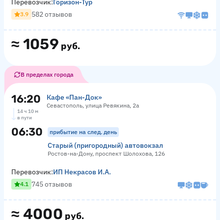
Перевозчик:
Горизон-Тур
582 отзывов
3.9
≈
1059
руб.
В пределах города
16:20
Кафе «Пан-Док»
Севастополь, улица Ревякина, 2а
14 ч 10 м
в пути
06:30
прибытие на след. день
Старый (пригородный) автовокзал
Ростов-на-Дону, проспект Шолохова, 126
Перевозчик:
ИП Некрасов И.А.
745 отзывов
4.1
≈
4000
руб.