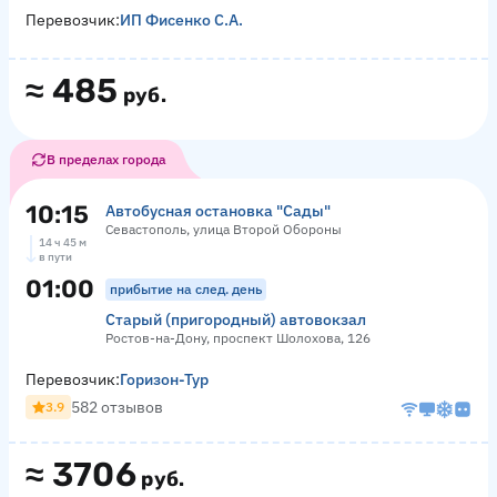
Перевозчик:
ИП Фисенко С.А.
≈
485
руб.
В пределах города
10:15
Автобусная остановка "Сады"
Севастополь, улица Второй Обороны
14 ч 45 м
в пути
01:00
прибытие на след. день
Старый (пригородный) автовокзал
Ростов-на-Дону, проспект Шолохова, 126
Перевозчик:
Горизон-Тур
582 отзывов
3.9
≈
3706
руб.