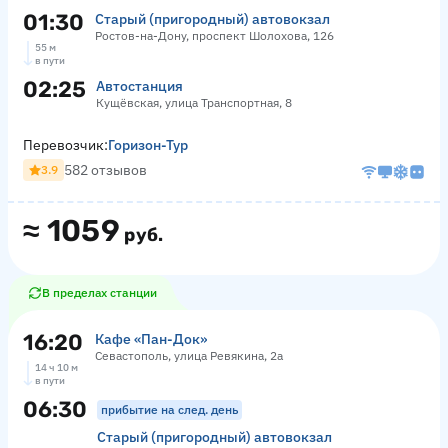
01:30
Старый (пригородный) автовокзал
Ростов-на-Дону, проспект Шолохова, 126
55 м
в пути
02:25
Автостанция
Кущёвская, улица Транспортная, 8
Перевозчик:
Горизон-Тур
582 отзывов
3.9
≈
1059
руб.
В пределах станции
16:20
Кафе «Пан-Док»
Севастополь, улица Ревякина, 2а
14 ч 10 м
в пути
06:30
прибытие на след. день
Старый (пригородный) автовокзал