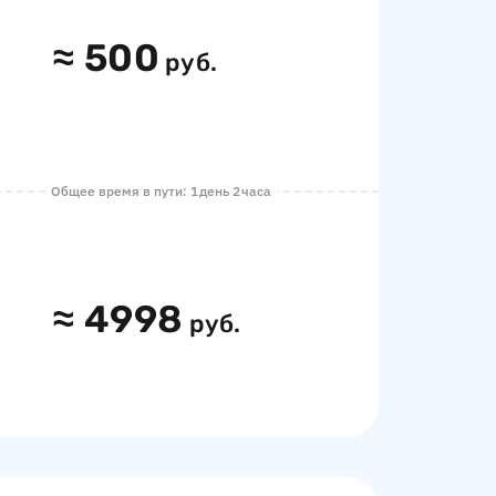
≈
500
руб.
Общее время в пути: 1 день 2 часа
≈
4998
руб.