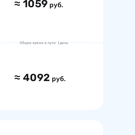
≈
1059
руб.
Общее время в пути: 1 день
≈
4092
руб.