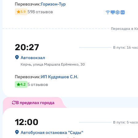
Перевозчик:
Горизон-Тур
598 отзывов
3.9
Пересадка в Ке
20:27
В пути: 16 ча
Автовокзал
Керчь, улица Маршала Ерёменко, 30
Перевозчик:
ИП Кудряшов С.Н.
5 отзывов
4.2
В пределах города
12:00
В пути: 5 час
Автобусная остановка "Сады"