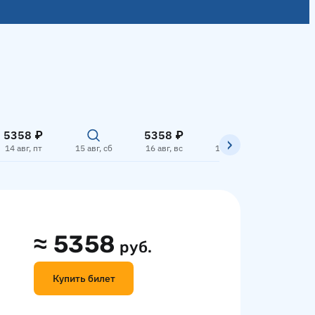
5358 ₽
5358 ₽
5358
14 авг, пт
15 авг, сб
16 авг, вс
17 авг, пн
18 авг,
≈
5358
руб.
Купить билет