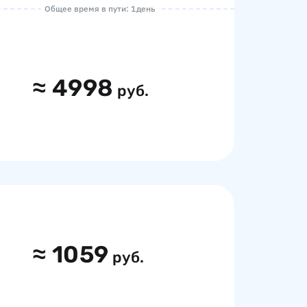
Общее время в пути: 1 день
≈
4998
руб.
≈
1059
руб.