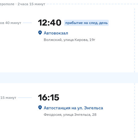
рополе · 2 часа 15 минут
12:40
прибытие на след. день
сов 40 минут
Автовокзал
Волжский, улица Кирова, 19г
16:15
а 15 минут
Автостанция на ул. Энгельса
Феодосия, улица Энгельса, 28