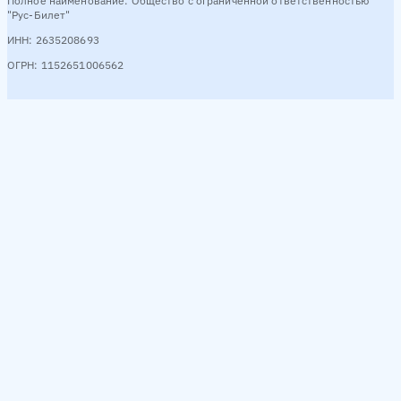
Полное наименование: Общество с ограниченной ответственностью
"Рус-Билет"
ИНН: 2635208693
ОГРН: 1152651006562