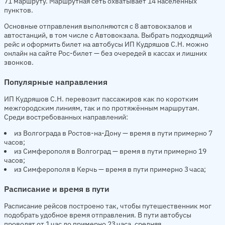
71 маршруту. Маршрутная сеть охватывает 14 населённых
пунктов.
Основные отправления выполняются с 8 автовокзалов и
автостанций, в том числе с Автовокзала. Выбрать подходящий
рейс и оформить билет на автобусы ИП Кудряшов С.Н. можно
онлайн на сайте Рос-билет — без очередей в кассах и лишних
звонков.
Популярные направления
ИП Кудряшов С.Н. перевозит пассажиров как по коротким
межгородским линиям, так и по протяжённым маршрутам.
Среди востребованных направлений:
из Волгограда в Ростов-на-Дону — время в пути примерно 7
часов;
из Симферополя в Волгоград — время в пути примерно 19
часов;
из Симферополя в Керчь — время в пути примерно 3 часа;
Расписание и время в пути
Расписание рейсов построено так, чтобы путешественник мог
подобрать удобное время отправления. В пути автобусы
проводят от 1 час до примерно 23 часа, средняя