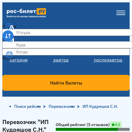
Откуда
Куда
Когда
Когда
сегодня
завтра
послезавтра
Найти билеты
Поиск рейсов
Перевозчики
ИП Кудряшов С.Н.
Перевозчик "ИП Кудряшов С.Н."
Перевозчик "ИП
Общий рейтинг (5 отзывов)
4.2
Кудряшов С.Н."