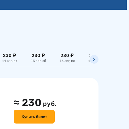
230 ₽
230 ₽
230 ₽
230 ₽
230 
14 авг, пт
15 авг, сб
16 авг, вс
17 авг, пн
18 авг,
≈
230
руб.
Купить билет