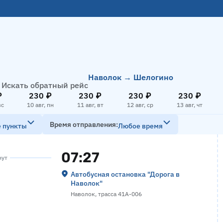
Наволок → Шелогино
Искать обратный рейс
₽
230 ₽
230 ₽
230 ₽
230 ₽
вс
10 авг, пн
11 авг, вт
12 авг, ср
13 авг, чт
Время отправления
е пункты
Любое время
07:27
нут
Автобусная остановка "Дорога в
Наволок"
Наволок, трасса 41А-006