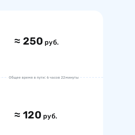
≈
250
руб.
Общее время в пути: 6 часов 22 минуты
≈
120
руб.