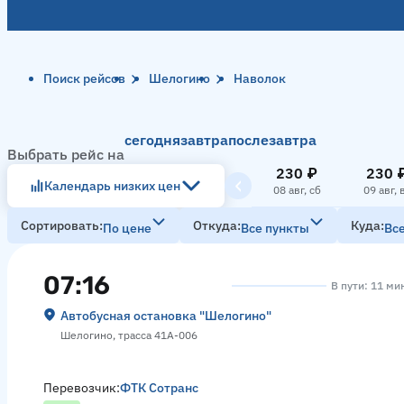
Поиск рейсов
Шелогино
Наволок
сегодня
завтра
послезавтра
Выбрать рейс на
230 ₽
230 
Календарь низких цен
08 авг, сб
09 авг, 
Сортировать
Откуда
Куда
По цене
Все пункты
Вс
07:16
В пути: 11 ми
Автобусная остановка "Шелогино"
Шелогино, трасса 41А-006
Перевозчик:
ФТК Сотранс