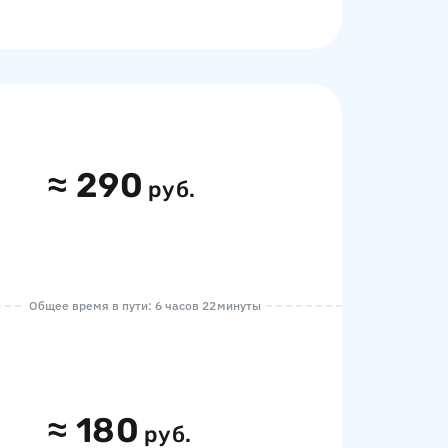
≈
290
руб.
Общее время в пути: 6 часов 22 минуты
≈
180
руб.