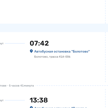
07:42
нут
Автобусная остановка "Болотово"
Болотово, трасса 41А-006
ове · 5 часов 41 минута
13:38
нут