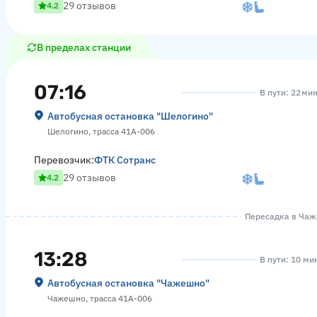
29 отзывов
4.2
В пределах станции
07:16
В пути: 22 ми
Автобусная остановка "Шелогино"
Шелогино, трасса 41А-006
Перевозчик:
ФТК Сотранс
29 отзывов
4.2
Пересадка в Чаже
13:28
В пути: 10 ми
Автобусная остановка "Чажешно"
Чажешно, трасса 41А-006