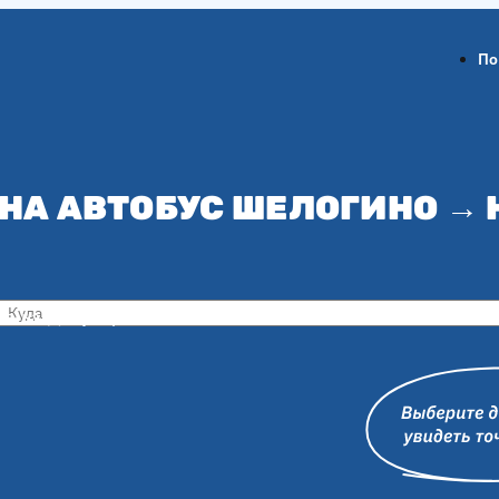
По
НА АВТОБУС ШЕЛОГИНО →
ов-на-Дону
Воронеж