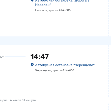
Автобусная остановка "Дорога в
Наволок"
Наволок, трасса 41А-006
14:47
нут
Автобусная остановка "Черенцево"
Черенцево, трасса 41А-006
цеве · 6 часов 31 минута