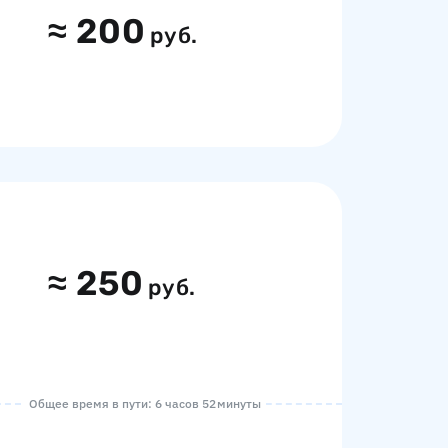
≈
200
руб.
≈
250
руб.
Общее время в пути: 6 часов 52 минуты