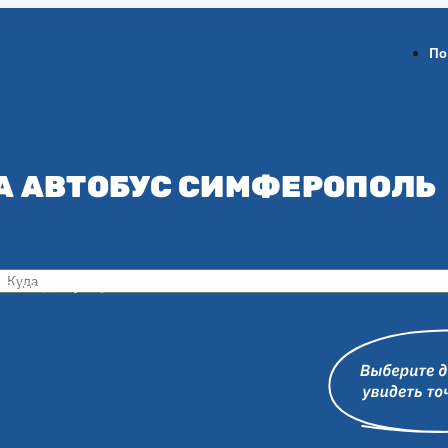
По
А АВТОБУС СИМФЕРОПОЛЬ
ов-на-Дону
Воронеж