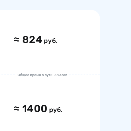
≈
824
руб.
Общее время в пути: 8 часов
≈
1400
руб.