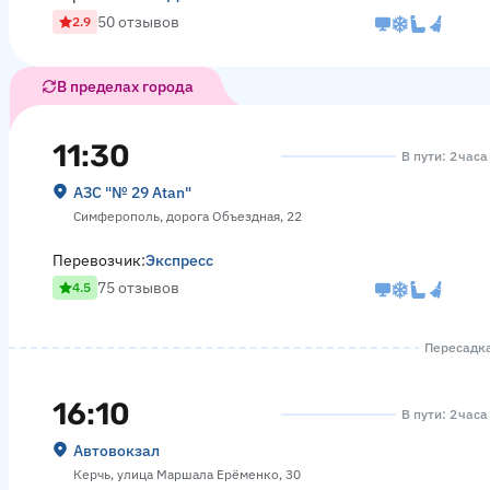
50 отзывов
2.9
В пределах города
11:30
В пути: 2 час
АЗС "№ 29 Atan"
Симферополь, дорога Объездная, 22
Перевозчик:
Экспресс
75 отзывов
4.5
Пересадка
16:10
В пути: 2 час
Автовокзал
Керчь, улица Маршала Ерёменко, 30