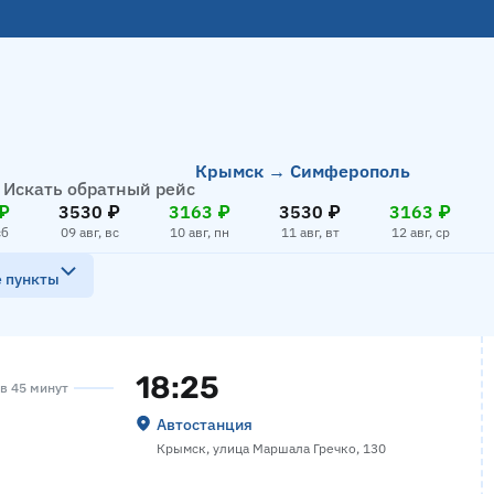
Крымск → Симферополь
Искать обратный рейс
₽
3530 ₽
3163 ₽
3530 ₽
3163 ₽
сб
09 авг, вс
10 авг, пн
11 авг, вт
12 авг, ср
е пункты
18:25
ов 45 минут
Автостанция
Крымск, улица Маршала Гречко, 130