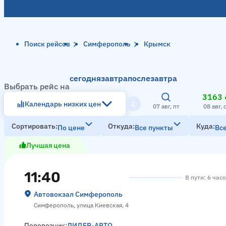
Поиск рейсов
Симферополь
Крымск
сегодня
завтра
послезавтра
Выбрать рейс на
3163 
Календарь низких цен
07 авг, пт
08 авг, 
Сортировать
Откуда
Куда
По цене
Все пункты
Вс
Лучшая цена
11:40
В пути: 6 час
Автовокзал Симферополь
Симферополь, улица Киевская, 4
Перевозчик:
ЛИДЕР-АВТО