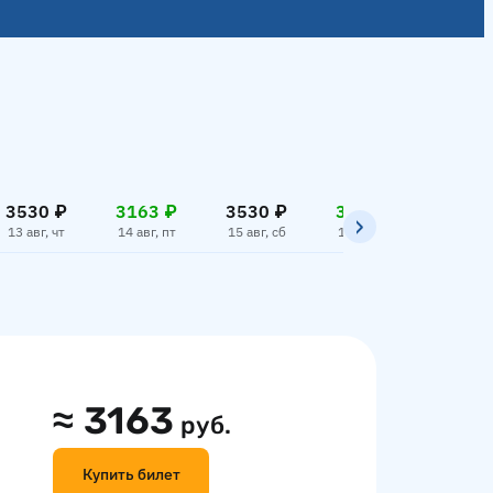
3530 ₽
3163 ₽
3530 ₽
3163 ₽
3530
13 авг, чт
14 авг, пт
15 авг, сб
16 авг, вс
17 авг,
≈
3163
руб.
Купить билет