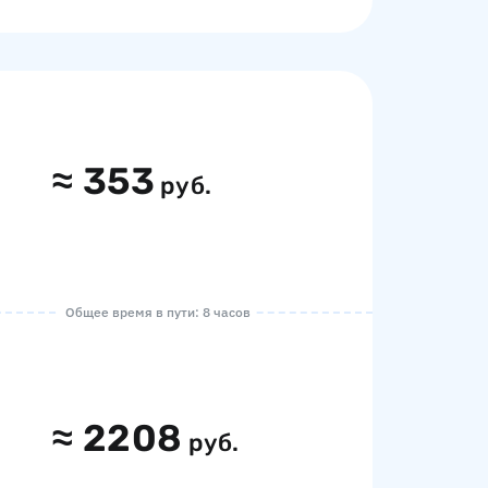
≈
353
руб.
Общее время в пути: 8 часов
≈
2208
руб.