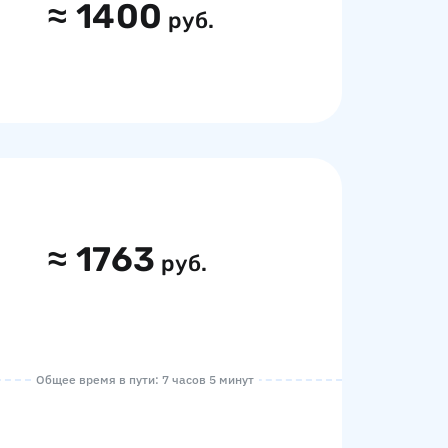
≈
1400
руб.
≈
1763
руб.
Общее время в пути: 7 часов 5 минут