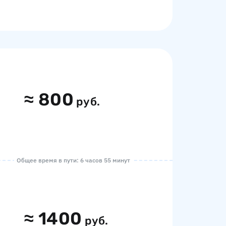
≈
800
руб.
Общее время в пути: 6 часов 55 минут
≈
1400
руб.