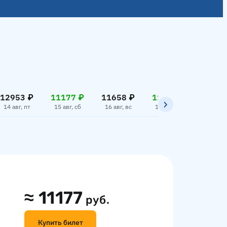
12953 ₽
11177 ₽
11658 ₽
11177 ₽
11658
14 авг, пт
15 авг, сб
16 авг, вс
17 авг, пн
18 авг,
≈
11177
руб.
Купить билет