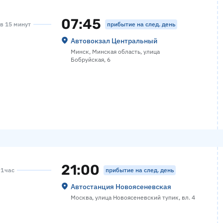
07:45
прибытие на след. день
ов 15 минут
Автовокзал Центральный
Минск, Минская область, улица
Бобруйская, 6
21:00
прибытие на след. день
 1 час
Автостанция Новоясеневская
Москва, улица Новоясеневский тупик, вл. 4