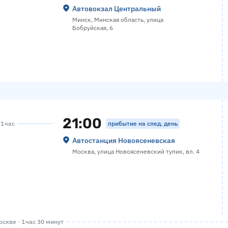
Автовокзал Центральный
Минск, Минская область, улица
Бобруйская, 6
21:00
прибытие на след. день
 1 час
Автостанция Новоясеневская
Москва, улица Новоясеневский тупик, вл. 4
скве · 1 час 30 минут