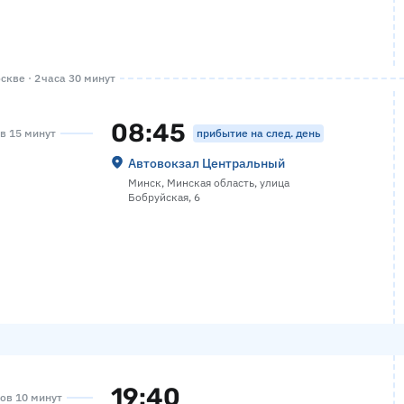
кве · 2 часа 30 минут
08:45
прибытие на след. день
ов 15 минут
Автовокзал Центральный
Минск, Минская область, улица
Бобруйская, 6
19:40
сов 10 минут