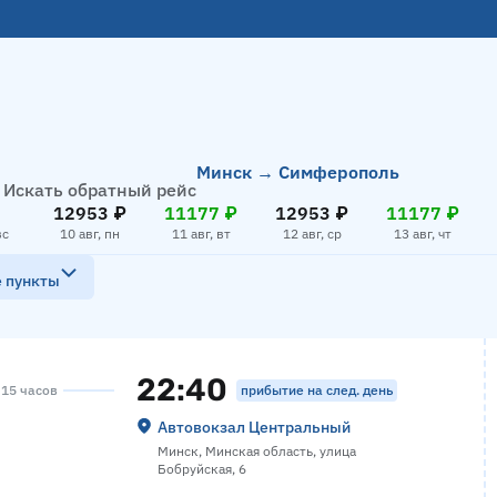
Минск → Симферополь
Искать обратный рейс
12953 ₽
11177 ₽
12953 ₽
11177 ₽
вс
10 авг, пн
11 авг, вт
12 авг, ср
13 авг, чт
е пункты
22:40
прибытие на след. день
 15 часов
Автовокзал Центральный
Минск, Минская область, улица
Бобруйская, 6