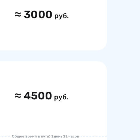
≈
3000
руб.
≈
4500
руб.
Общее время в пути: 1 день 11 часов