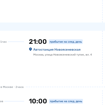
21:00
прибытие на след. день
 1 час
Автостанция Новоясеневская
Москва, улица Новоясеневский тупик, вл. 4
в Москве · 2 часа
10:00
прибытие на след. день
сов