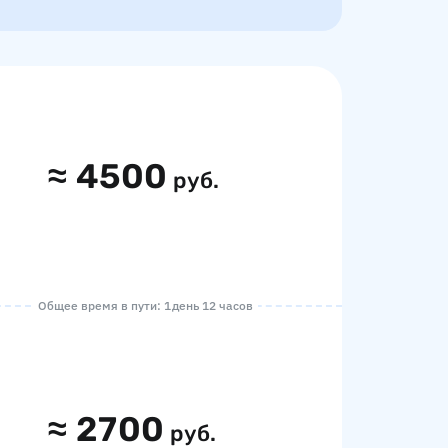
≈
4500
руб.
Общее время в пути: 1 день 12 часов
≈
2700
руб.