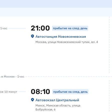
21:00
прибытие на след. день
 1 час
Автостанция Новоясеневская
Москва, улица Новоясеневский тупик, вл. 4
в Москве · 1 час
08:10
прибытие на след. день
сов 10 минут
Автовокзал Центральный
Минск, Минская область, улица
Бобруйская, 6