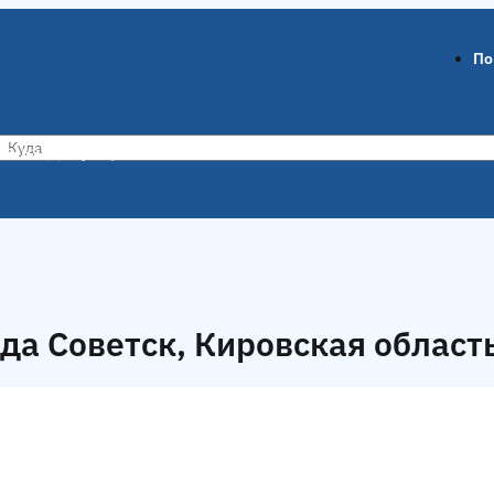
По
ов-на-Дону
Воронеж
да Советск, Кировская област