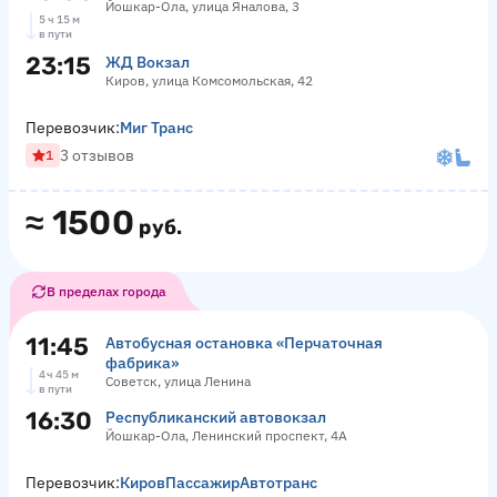
Йошкар-Ола, улица Яналова, 3
5 ч 15 м
в пути
23:15
ЖД Вокзал
Киров, улица Комсомольская, 42
Перевозчик:
Миг Транс
3 отзывов
1
≈
1500
руб.
В пределах города
11:45
Автобусная остановка «Перчаточная
фабрика»
4 ч 45 м
Советск, улица Ленина
в пути
16:30
Республиканский автовокзал
Йошкар-Ола, Ленинский проспект, 4А
Перевозчик:
КировПассажирАвтотранс