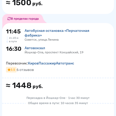
≈
1500
руб.
В пределах города
11:45
Автобусная остановка «Перчаточная
фабрика»
4 ч 45 м
Советск, улица Ленина
в пути
16:30
Автовокзал
Йошкар-Ола, проспект Кокшайский, 19
Перевозчик:
КировПассажирАвтотранс
6 отзывов
3.5
≈
1448
руб.
Пересадка в Йошкар-Оле · 1 час 30 минут
Общее время в пути: 10 часов 35 минут