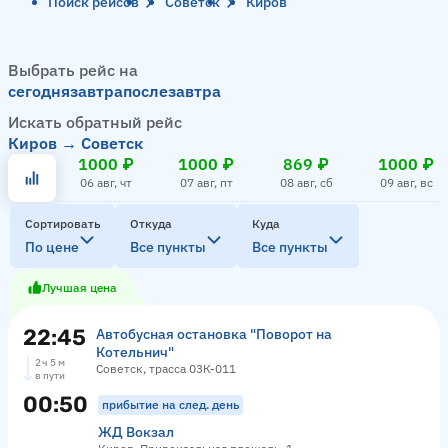
Поиск рейсов
Советск
Киров
Выбрать рейс на
сегодня
завтра
послезавтра
Искать обратный рейс
Киров → Советск
1000 ₽
1000 ₽
869 ₽
1000 ₽
06 авг, чт
07 авг, пт
08 авг, сб
09 авг, вс
Сортировать
Откуда
Куда
По цене
Все пункты
Все пункты
Лучшая цена
22:45
Автобусная остановка "Поворот на
Котельнич"
2 ч 5 м
Советск, трасса 03К-011
в пути
00:50
прибытие на след. день
ЖД Вокзал