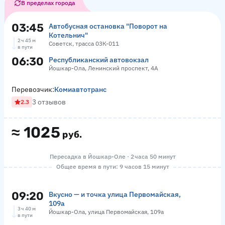
В пределах города
03:45
Автобусная остановка "Поворот на
Котельнич"
2 ч 45 м
Советск, трасса 03К-011
в пути
06:30
Республиканский автовокзал
Йошкар-Ола, Ленинский проспект, 4А
Перевозчик:
Комиавтотранс
3 отзывов
2.3
≈
1025
руб.
Пересадка в Йошкар-Оле · 2 часа 50 минут
Общее время в пути: 9 часов 15 минут
09:20
Вкусно — и точка улица Первомайская,
109а
3 ч 40 м
Йошкар-Ола, улица Первомайская, 109а
в пути