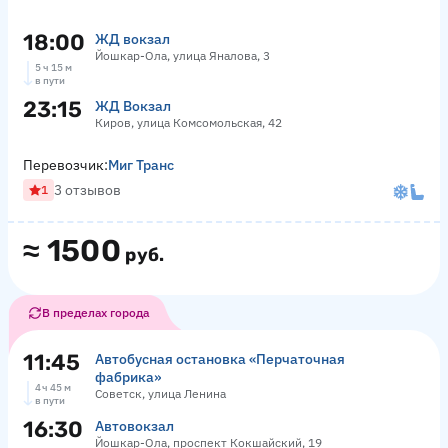
18:00
ЖД вокзал
Йошкар-Ола, улица Яналова, 3
5 ч 15 м
в пути
23:15
ЖД Вокзал
Киров, улица Комсомольская, 42
Перевозчик:
Миг Транс
3 отзывов
1
≈
1500
руб.
В пределах города
11:45
Автобусная остановка «Перчаточная
фабрика»
4 ч 45 м
Советск, улица Ленина
в пути
16:30
Автовокзал
Йошкар-Ола, проспект Кокшайский, 19