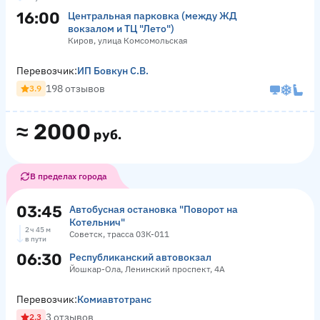
16:00
Центральная парковка (между ЖД
вокзалом и ТЦ "Лето")
Киров, улица Комсомольская
Перевозчик:
ИП Бовкун С.В.
198 отзывов
3.9
≈
2000
руб.
В пределах города
03:45
Автобусная остановка "Поворот на
Котельнич"
2 ч 45 м
Советск, трасса 03К-011
в пути
06:30
Республиканский автовокзал
Йошкар-Ола, Ленинский проспект, 4А
Перевозчик:
Комиавтотранс
3 отзывов
2.3