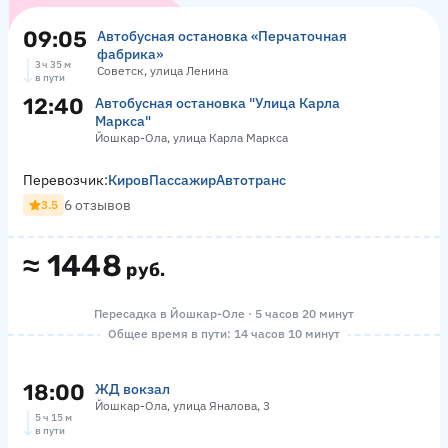
09:05
Автобусная остановка «Перчаточная
фабрика»
3 ч 35 м
Советск, улица Ленина
в пути
12:40
Автобусная остановка "Улица Карла
Маркса"
Йошкар-Ола, улица Карла Маркса
Перевозчик:
КировПассажирАвтотранс
6 отзывов
3.5
≈
1448
руб.
Пересадка в Йошкар-Оле · 5 часов 20 минут
Общее время в пути: 14 часов 10 минут
18:00
ЖД вокзал
Йошкар-Ола, улица Яналова, 3
5 ч 15 м
в пути