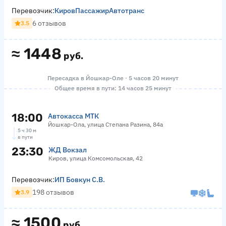
Перевозчик:
КировПассажирАвтотранс
6 отзывов
3.5
≈
1448
руб.
Пересадка в Йошкар-Оле · 5 часов 20 минут
Общее время в пути: 14 часов 25 минут
18:00
Автокасса МТК
Йошкар-Ола, улица Степана Разина, 84а
5 ч 30 м
в пути
23:30
ЖД Вокзал
Киров, улица Комсомольская, 42
Перевозчик:
ИП Бовкун С.В.
198 отзывов
3.9
≈
1500
руб.