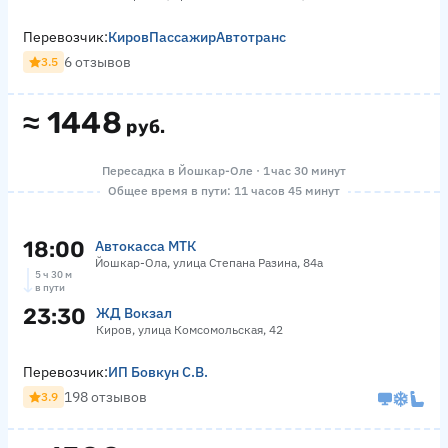
Перевозчик:
КировПассажирАвтотранс
6 отзывов
3.5
≈
1448
руб.
Пересадка в Йошкар-Оле · 1 час 30 минут
Общее время в пути: 11 часов 45 минут
18:00
Автокасса МТК
Йошкар-Ола, улица Степана Разина, 84а
5 ч 30 м
в пути
23:30
ЖД Вокзал
Киров, улица Комсомольская, 42
Перевозчик:
ИП Бовкун С.В.
198 отзывов
3.9