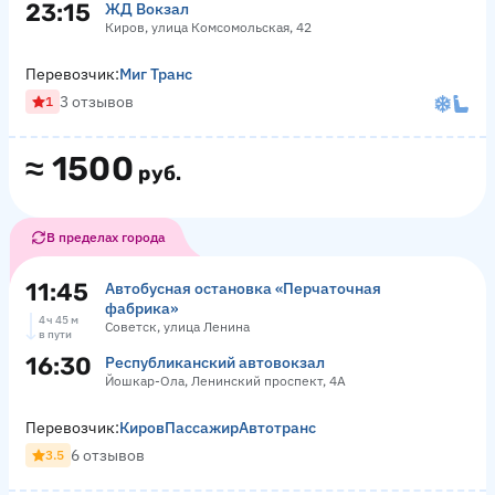
23:15
ЖД Вокзал
Киров, улица Комсомольская, 42
Перевозчик:
Миг Транс
3 отзывов
1
≈
1500
руб.
В пределах города
11:45
Автобусная остановка «Перчаточная
фабрика»
4 ч 45 м
Советск, улица Ленина
в пути
16:30
Республиканский автовокзал
Йошкар-Ола, Ленинский проспект, 4А
Перевозчик:
КировПассажирАвтотранс
6 отзывов
3.5