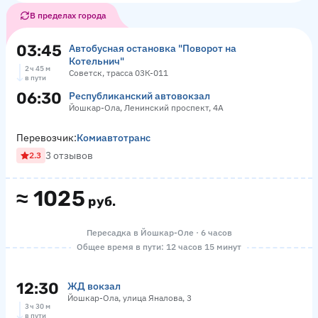
В пределах города
03:45
Автобусная остановка "Поворот на
Котельнич"
2 ч 45 м
Советск, трасса 03К-011
в пути
06:30
Республиканский автовокзал
Йошкар-Ола, Ленинский проспект, 4А
Перевозчик:
Комиавтотранс
3 отзывов
2.3
≈
1025
руб.
Пересадка в Йошкар-Оле · 6 часов
Общее время в пути: 12 часов 15 минут
12:30
ЖД вокзал
Йошкар-Ола, улица Яналова, 3
3 ч 30 м
в пути