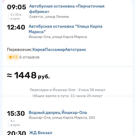
09:05
Автобусная остановка «Перчаточная
фабрика»
3 ч 35 м
Советск, улица Ленина
в пути
12:40
Автобусная остановка "Улица Карла
Маркса"
Йошкар-Ола, улица Карла Маркса
Перевозчик:
КировПассажирАвтотранс
6 отзывов
3.5
≈
1448
руб.
Пересадка в Йошкар-Оле · 2 часа 50 минут
Общее время в пути: 11 часов 25 минут
15:30
Водный дворец Йошкар-Ола
Йошкар-Ола, улица Карла Маркса, 103
5 ч
в пути
20:30
ЖД Вокзал