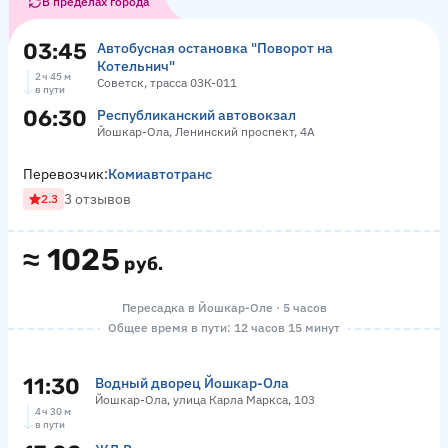
В пределах города
03:45
Автобусная остановка "Поворот на
Котельнич"
2 ч 45 м
Советск, трасса 03К-011
в пути
06:30
Республиканский автовокзал
Йошкар-Ола, Ленинский проспект, 4А
Перевозчик:
Комиавтотранс
3 отзывов
2.3
≈
1025
руб.
Пересадка в Йошкар-Оле · 5 часов
Общее время в пути: 12 часов 15 минут
11:30
Водный дворец Йошкар-Ола
Йошкар-Ола, улица Карла Маркса, 103
4 ч 30 м
в пути