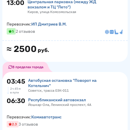
13:00
Центральная парковка (между ЖД
вокзалом и ТЦ "Лето")
Киров, улица Комсомольская
Перевозчик:
ИП Дмитриев В.М.
2 отзывов
5
≈
2500
руб.
В пределах города
03:45
Автобусная остановка "Поворот на
Котельнич"
2 ч 45 м
Советск, трасса 03К-011
в пути
06:30
Республиканский автовокзал
Йошкар-Ола, Ленинский проспект, 4А
Перевозчик:
Комиавтотранс
3 отзывов
2.3