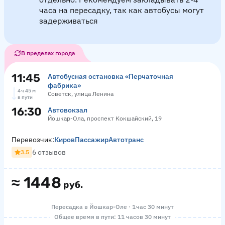
часа на пересадку, так как автобусы могут
задерживаться
В пределах города
11:45
Автобусная остановка «Перчаточная
фабрика»
4 ч 45 м
Советск, улица Ленина
в пути
16:30
Автовокзал
Йошкар-Ола, проспект Кокшайский, 19
Перевозчик:
КировПассажирАвтотранс
6 отзывов
3.5
≈
1448
руб.
Пересадка в Йошкар-Оле · 1 час 30 минут
Общее время в пути: 11 часов 30 минут