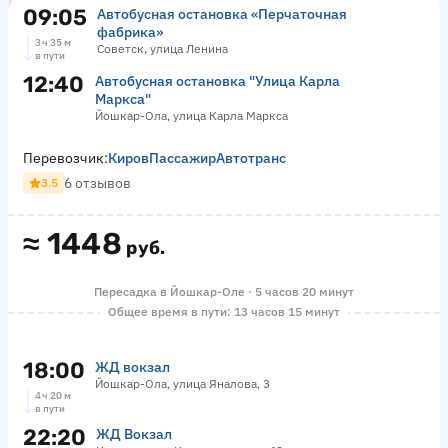
09:05
Автобусная остановка «Перчаточная
фабрика»
3 ч 35 м
Советск, улица Ленина
в пути
12:40
Автобусная остановка "Улица Карла
Маркса"
Йошкар-Ола, улица Карла Маркса
Перевозчик:
КировПассажирАвтотранс
6 отзывов
3.5
≈
1448
руб.
Пересадка в Йошкар-Оле · 5 часов 20 минут
Общее время в пути: 13 часов 15 минут
18:00
ЖД вокзал
Йошкар-Ола, улица Яналова, 3
4 ч 20 м
в пути
22:20
ЖД Вокзал