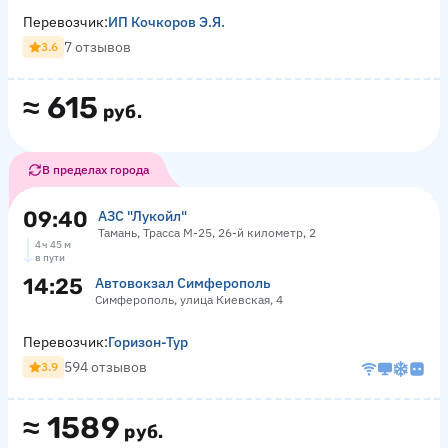
Перевозчик:
ИП Кочкоров Э.Я.
7 отзывов
3.6
≈
615
руб.
В пределах города
09:40
АЗС "Лукойл"
Тамань, Трасса М-25, 26-й километр, 2
4 ч 45 м
в пути
14:25
Автовокзал Симферополь
Симферополь, улица Киевская, 4
Перевозчик:
Горизон-Тур
594 отзывов
3.9
≈
1589
руб.