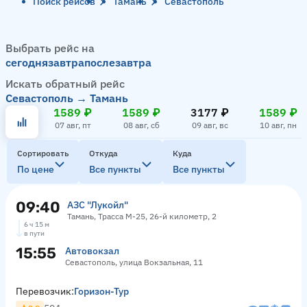
Поиск рейсов
Тамань
Севастополь
Выбрать рейс на
сегодня
завтра
послезавтра
Искать обратный рейс
Севастополь → Тамань
1589 ₽
1589 ₽
3177 ₽
1589 ₽
07 авг, пт
08 авг, сб
09 авг, вс
10 авг, пн
Сортировать
Откуда
Куда
По цене
Все пункты
Все пункты
09:40
АЗС "Лукойл"
Тамань, Трасса М-25, 26-й километр, 2
6 ч 15 м
в пути
15:55
Автовокзал
Севастополь, улица Вокзальная, 11
Перевозчик:
Горизон-Тур